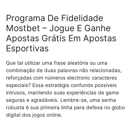
Programa De Fidelidade
Mostbet – Jogue E Ganhe
Apostas Grátis Em Apostas
Esportivas
Que tal utilizar uma frase aleatória ou uma
combinação de duas palavras não relacionadas,
reforçadas com números electronic caracteres
especiais? Essa estratégia confunde possíveis
intrusos, mantendo suas experiências de game
seguras e agradáveis. Lembre-se, uma senha
robusta é sua primeira linha para defesa no globo
digital dos jogos online.