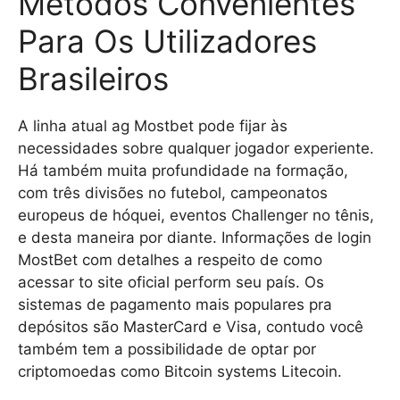
Métodos Convenientes
Para Os Utilizadores
Brasileiros
A linha atual ag Mostbet pode fijar às
necessidades sobre qualquer jogador experiente.
Há também muita profundidade na formação,
com três divisões no futebol, campeonatos
europeus de hóquei, eventos Challenger no tênis,
e desta maneira por diante. Informações de login
MostBet com detalhes a respeito de como
acessar to site oficial perform seu país. Os
sistemas de pagamento mais populares pra
depósitos são MasterCard e Visa, contudo você
também tem a possibilidade de optar por
criptomoedas como Bitcoin systems Litecoin.