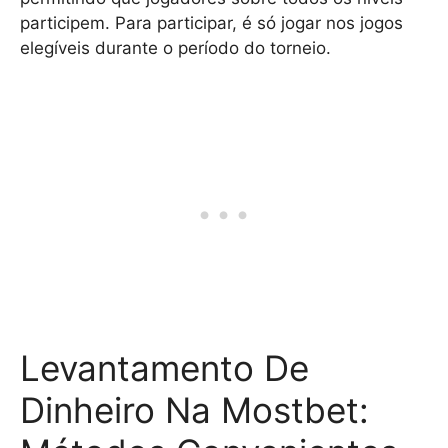
participem. Para participar, é só jogar nos jogos
elegíveis durante o período do torneio.
Levantamento De
Dinheiro Na Mostbet: