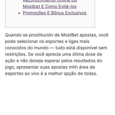
Reconocimiento Online Do
Mostbet E Como Evitá-los
Promoções E Bônus Exclusivos
Quando se prostitución de MostBet apostas, você
pode selecionar os esportes e ligas mais
conocidos do mundo — tudo está disponível sem
restrições. Se você aprecia uma ótima dose de
ação e não deseja esperar pelos resultados do
jogo, apresentar suas apostas mhh área de
esportes ao vivo é a melhor opção de todas.