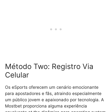
Método Two: Registro Via
Celular
Os eSports oferecem um cenário emocionante
para apostadores e fãs, atraindo especialmente
um público jovem e apaixonado por tecnologia. A
Mostbet proporciona alguma experiência