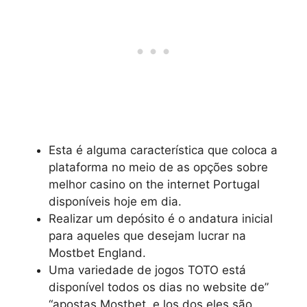
Esta é alguma característica que coloca a
plataforma no meio de as opções sobre
melhor casino on the internet Portugal
disponíveis hoje em dia.
Realizar um depósito é o andatura inicial
para aqueles que desejam lucrar na
Mostbet England.
Uma variedade de jogos TOTO está
disponível todos os dias no website de”
“apostas Mostbet, e los dos eles são