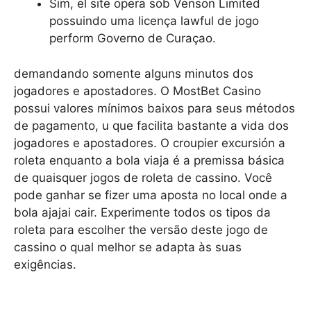
Sim, el site opera sob Venson Limited
possuindo uma licença lawful de jogo
perform Governo de Curaçao.
demandando somente alguns minutos dos
jogadores e apostadores. O MostBet Casino
possui valores mínimos baixos para seus métodos
de pagamento, u que facilita bastante a vida dos
jogadores e apostadores. O croupier excursión a
roleta enquanto a bola viaja é a premissa básica
de quaisquer jogos de roleta de cassino. Você
pode ganhar se fizer uma aposta no local onde a
bola ajajai cair. Experimente todos os tipos da
roleta para escolher the versão deste jogo de
cassino o qual melhor se adapta às suas
exigências.