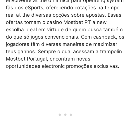
envolvente at the dinâmica para operating system
fãs dos eSports, oferecendo cotações na tempo
real at the diversas opções sobre apostas. Essas
ofertas tornam o casino Mostbet PT a new
escolha ideal em virtude de quem busca também
do que só jogos convencionais. Com cashback, os
jogadores têm diversas maneiras de maximizar
teus ganhos. Sempre o qual acessam a trampolín
Mostbet Portugal, encontram novas
oportunidades electronic promoções exclusivas.