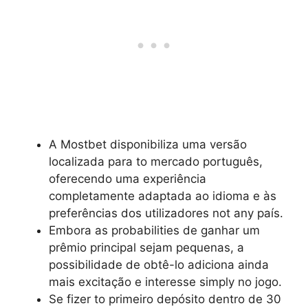
A Mostbet disponibiliza uma versão
localizada para to mercado português,
oferecendo uma experiência
completamente adaptada ao idioma e às
preferências dos utilizadores not any país.
Embora as probabilities de ganhar um
prêmio principal sejam pequenas, a
possibilidade de obtê-lo adiciona ainda
mais excitação e interesse simply no jogo.
Se fizer to primeiro depósito dentro de 30