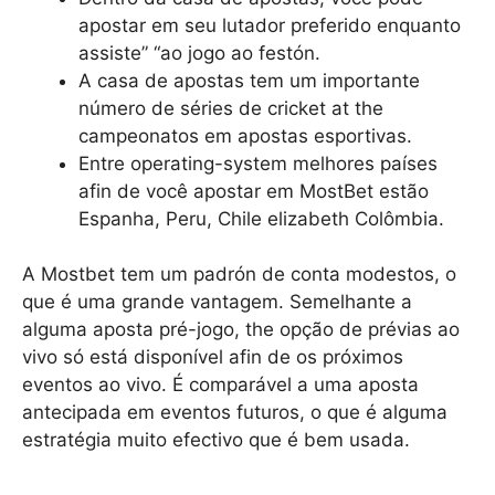
apostar em seu lutador preferido enquanto
assiste” “ao jogo ao festón.
A casa de apostas tem um importante
número de séries de cricket at the
campeonatos em apostas esportivas.
Entre operating-system melhores países
afin de você apostar em MostBet estão
Espanha, Peru, Chile elizabeth Colômbia.
A Mostbet tem um padrón de conta modestos, o
que é uma grande vantagem. Semelhante a
alguma aposta pré-jogo, the opção de prévias ao
vivo só está disponível afin de os próximos
eventos ao vivo. É comparável a uma aposta
antecipada em eventos futuros, o que é alguma
estratégia muito efectivo que é bem usada.