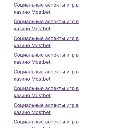
Социальные аспекты игр в
казино Mostbet
Социальные аспекты игр в
казино Mostbet
Социальные аспекты игр в
казино Mostbet
Социальные аспекты игр в
казино Mostbet
Социальные аспекты игр в
казино Mostbet
Социальные аспекты игр в
казино Mostbet
Социальные аспекты игр в
казино Mostbet
Социальные аспекты игр в