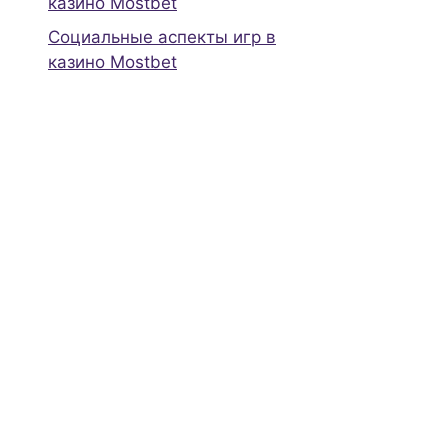
казино Mostbet
Социальные аспекты игр в
казино Mostbet