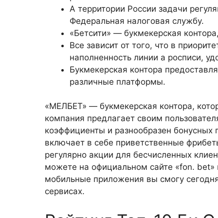
А территории России задачи регуля
Федеральная налоговая службу.
«Бетсити» — букмекерская контора,
Все зависит от того, что в приорит
наполненность линии а росписи, уд
Букмекерская контора предоставля
различные платформы.
«МЕЛБЕТ» — букмекерская контора, котор
компания предлагает своим пользовател
коэффициенты и разнообразен бонусных 
включает в себе приветственные фрибет
регулярно акции для бесчисленных клиен
можете на официальном сайте «fon. bet»
мобильные приложения вы смогу сегодня”
сервисах.