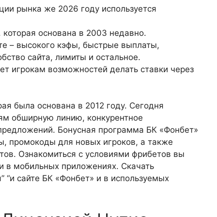
ции рынка же 2026 году используется
 которая основана в 2003 недавно.
ете – высокого кэфы, быстрые выплаты,
обство сайта, лимиты и остальное.
ет игрокам возможностей делать ставки через
ая была основана в 2012 году. Сегодня
ям обширную линию, конкурентное
предложений. Бонусная программа БК «Фонбет»
ы, промокоды для новых игроков, а также
тов. Ознакомиться с условиями фрибетов вы
 и в мобильных приложениях. Скачать
 “и сайте БК «Фонбет» и в используемых