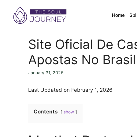
Skip
to
Home
Spi
content
Site Oficial De Ca
Apostas No Brasil
January 31, 2026
Last Updated on February 1, 2026
Contents
show