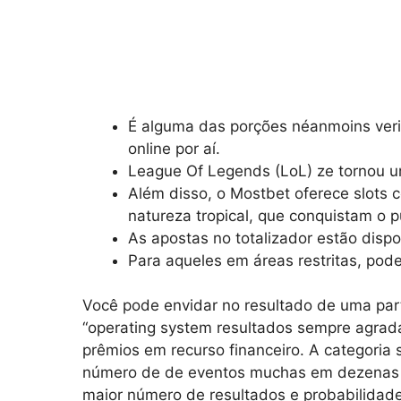
É alguma das porções néanmoins veri
online por aí.
League Of Legends (LoL) ze tornou u
Além disso, o Mostbet oferece slots c
natureza tropical, que conquistam o pú
As apostas no totalizador estão dispo
Para aqueles em áreas restritas, pod
Você pode envidar no resultado de uma parti
“operating system resultados sempre agrada
prêmios em recurso financeiro. A categoria
número de de eventos muchas em dezenas pa
maior número de resultados e probabilidad