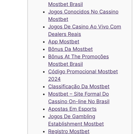
Mostbet Brasil
Jogos Conocidos No Cassino
Mostbet
Jogos De Casino Ao Vivo Com
Dealers Reais
App Mostbet
Bônus Da Mostbet
Bônus At The Promoções
Mostbet Brasil
Código Promocional Mostbet
2024
Classificação Da Mostbet
Mostbet – Site Formal Do
Cassino On-line No Brasil
Apostas Em Esports
Jogos De Gambling
Establishment Mostbet
Registro Mostbet