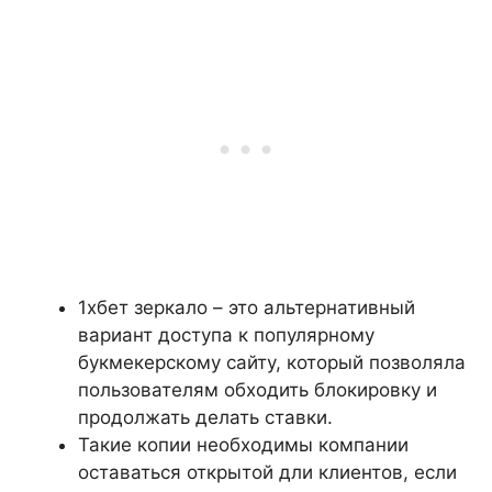
1хбет зеркало – это альтернативный
вариант доступа к популярному
букмекерскому сайту, который позволяла
пользователям обходить блокировку и
продолжать делать ставки.
Такие копии необходимы компании
оставаться открытой дли клиентов, если