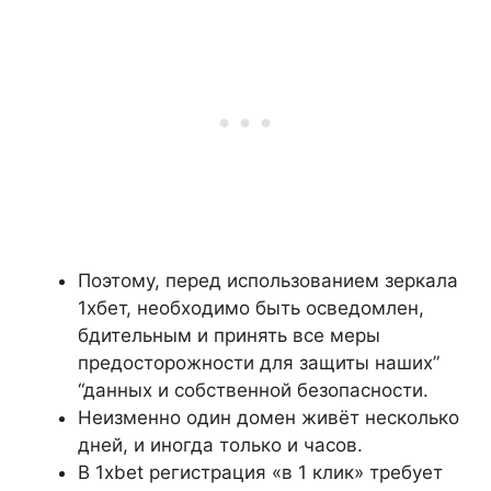
Поэтому, перед использованием зеркала
1хбет, необходимо быть осведомлен,
бдительным и принять все меры
предосторожности для защиты наших”
“данных и собственной безопасности.
Неизменно один домен живёт несколько
дней, и иногда только и часов.
В 1xbet регистрация «в 1 клик» требует