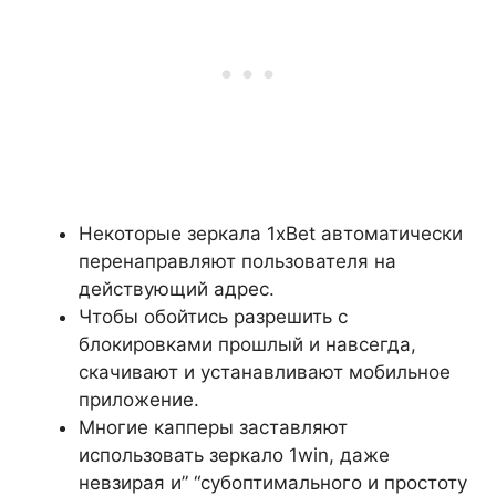
Некоторые зеркала 1xBet автоматически
перенаправляют пользователя на
действующий адрес.
Чтобы обойтись разрешить с
блокировками прошлый и навсегда,
скачивают и устанавливают мобильное
приложение.
Многие капперы заставляют
использовать зеркало 1win, даже
невзирая и” “субоптимального и простоту