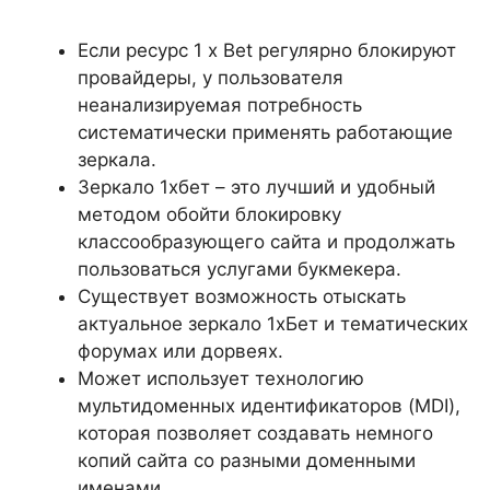
Если ресурс 1 x Bet регулярно блокируют
провайдеры, у пользователя
неанализируемая потребность
систематически применять работающие
зеркала.
Зеркало 1хбет – это лучший и удобный
методом обойти блокировку
классообразующего сайта и продолжать
пользоваться услугами букмекера.
Существует возможность отыскать
актуальное зеркало 1хБет и тематических
форумах или дорвеях.
Может использует технологию
мультидоменных идентификаторов (MDI),
которая позволяет создавать немного
копий сайта со разными доменными
именами.