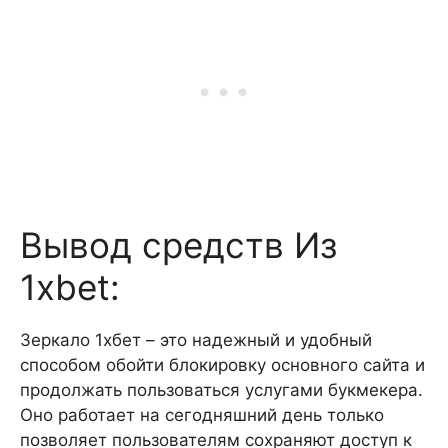
Вывод средств Из
1xbet:
Зеркало 1хбет – это надежный и удобный
способом обойти блокировку основного сайта и
продолжать пользоваться услугами букмекера.
Оно работает на сегодняшний день только
позволяет пользователям сохраняют доступ к