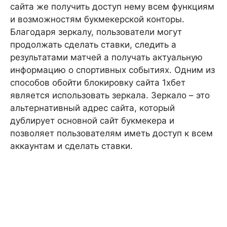
сайта же получить доступ нему всем функциям
и возможностям букмекерской конторы.
Благодаря зеркалу, пользователи могут
продолжать сделать ставки, следить а
результатами матчей а получать актуальную
информацию о спортивных событиях. Одним из
способов обойти блокировку сайта 1хбет
является использовать зеркала. Зеркало – это
альтернативный адрес сайта, который
дублирует основной сайт букмекера и
позволяет пользователям иметь доступ к всем
аккаунтам и сделать ставки.