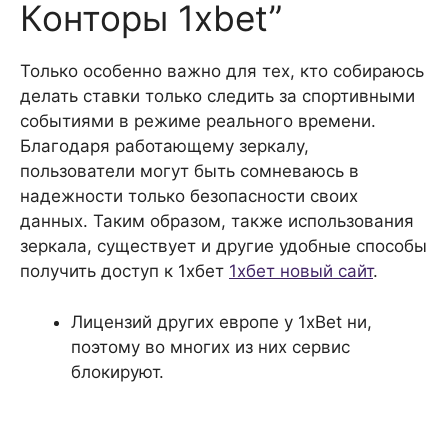
Конторы 1xbet”
Только особенно важно для тех, кто собираюсь
делать ставки только следить за спортивными
событиями в режиме реального времени.
Благодаря работающему зеркалу,
пользователи могут быть сомневаюсь в
надежности только безопасности своих
данных. Таким образом, также использования
зеркала, существует и другие удобные способы
получить доступ к 1хбет
1хбет новый сайт
.
Лицензий других европе у 1xBet ни,
поэтому во многих из них сервис
блокируют.