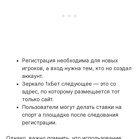
Регистрация необходима для новых
игроков, а вход нужна тем, кто но создал
аккаунт.
Зеркало 1хБет следующее — это со
адрес, по которому размещается тот
только сайт.
Пользователи могут делать ставки на
спорт а площадке после следования
регистрации.
Однако, важно помнить, что использование