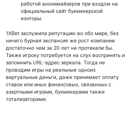
работой анонимайзеров при входом на
официальный сайт букмекерской
конторы.
1XBet заслужила репутацию во обо мире, без
ничего бурная экспансия же рост компании
достаточно чем за 20 лет не протекали бы.
Также игроку потребуется на слух воспринять и
запомнить URL-адрес зеркала. Тогда не
проводим игры на реальные одноиз
виртуальные деньги, даже принимает оплату
ставок или иных финансовых, связанных с
азартными играми, букмекерами также
тотализаторами.