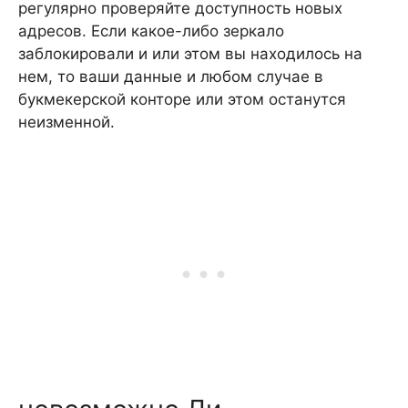
регулярно проверяйте доступность новых
адресов. Если какое-либо зеркало
заблокировали и или этом вы находилось на
нем, то ваши данные и любом случае в
букмекерской конторе или этом останутся
неизменной.