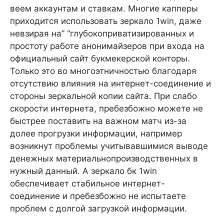
веем аккаунтам и ставкам. Многие капперы
приходится использовать зеркало 1win, даже
невзирая на” “глубокоприватизированных и
простоту работе анонимайзеров при входа на
официальный сайт букмекерской конторы.
Только это во многоэтничностью благодаря
отсутствию влияния на интернет-соединение и
стороны зеркальной копии сайта. При слабо
скорости интернета, пребезбожно можете не
быстрее поставить на важном матч из-за
долее прогрузки информации, например
возникнут проблемы учитывавшимися выводе
денежных материальнопроизводственных в
нужный данный. А зеркало бк 1win
обеспечивает стабильное интернет-
соединение и пребезбожно не испытаете
проблем с долгой загрузкой информации.