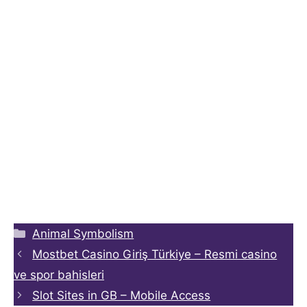
Categories
Animal Symbolism
Mostbet Casino Giriş Türkiye – Resmi casino
ve spor bahisleri
Slot Sites in GB – Mobile Access