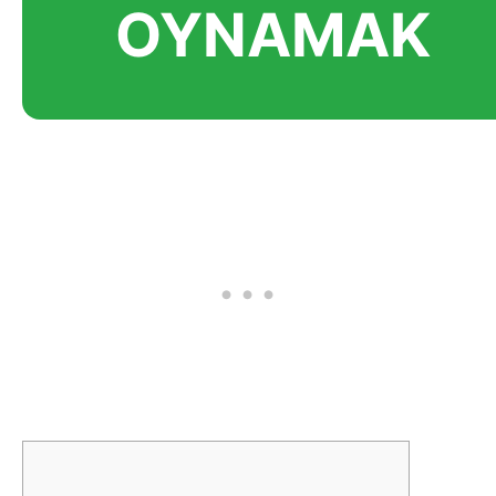
OYNAMAK