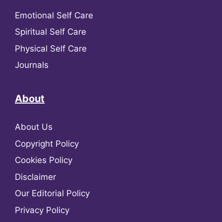
Emotional Self Care
Spiritual Self Care
Physical Self Care
Journals
About
About Us
Copyright Policy
Cookies Policy
Disclaimer
Our Editorial Policy
Privacy Policy