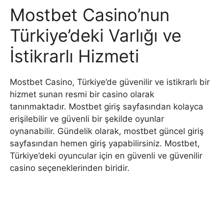
Mostbet Casino’nun
Türkiye’deki Varlığı ve
İstikrarlı Hizmeti
Mostbet Casino, Türkiye’de güvenilir ve istikrarlı bir
hizmet sunan resmi bir casino olarak
tanınmaktadır. Mostbet giriş sayfasından kolayca
erişilebilir ve güvenli bir şekilde oyunlar
oynanabilir. Gündelik olarak, mostbet güncel giriş
sayfasından hemen giriş yapabilirsiniz. Mostbet,
Türkiye’deki oyuncular için en güvenli ve güvenilir
casino seçeneklerinden biridir.