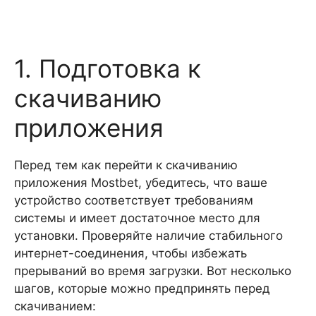
1. Подготовка к
скачиванию
приложения
Перед тем как перейти к скачиванию
приложения Mostbet, убедитесь, что ваше
устройство соответствует требованиям
системы и имеет достаточное место для
установки. Проверяйте наличие стабильного
интернет-соединения, чтобы избежать
прерываний во время загрузки. Вот несколько
шагов, которые можно предпринять перед
скачиванием: