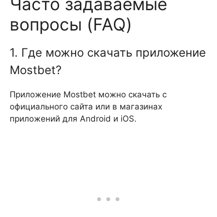
Часто задаваемые
вопросы (FAQ)
1. Где можно скачать приложение
Mostbet?
Приложение Mostbet можно скачать с
официального сайта или в магазинах
приложений для Android и iOS.