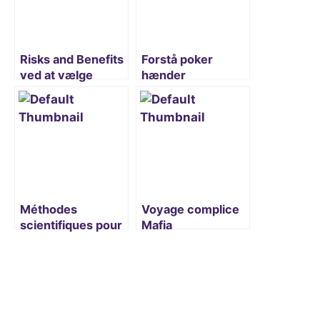
Risks and Benefits
Forstå poker
ved at vælge
hænder
bookmaker uden
rækkefølge: Guide
dansk licens
til vinderhænder i
spillet
Méthodes
Voyage complice
scientifiques pour
Mafia
dominer le Buran
Casino