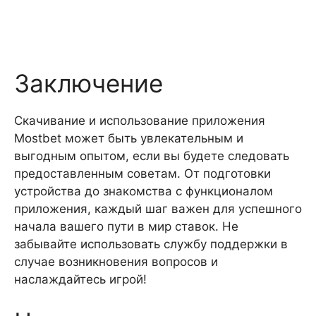
Заключение
Скачивание и использование приложения
Mostbet может быть увлекательным и
выгодным опытом, если вы будете следовать
предоставленным советам. От подготовки
устройства до знакомства с функционалом
приложения, каждый шаг важен для успешного
начала вашего пути в мир ставок. Не
забывайте использовать службу поддержки в
случае возникновения вопросов и
наслаждайтесь игрой!