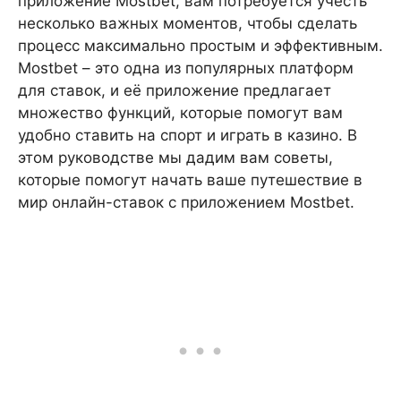
приложение Mostbet, вам потребуется учесть
несколько важных моментов, чтобы сделать
процесс максимально простым и эффективным.
Mostbet – это одна из популярных платформ
для ставок, и её приложение предлагает
множество функций, которые помогут вам
удобно ставить на спорт и играть в казино. В
этом руководстве мы дадим вам советы,
которые помогут начать ваше путешествие в
мир онлайн-ставок с приложением Mostbet.