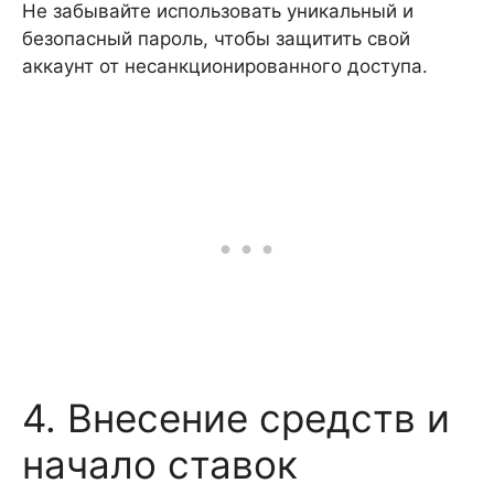
Не забывайте использовать уникальный и
безопасный пароль, чтобы защитить свой
аккаунт от несанкционированного доступа.
4. Внесение средств и
начало ставок