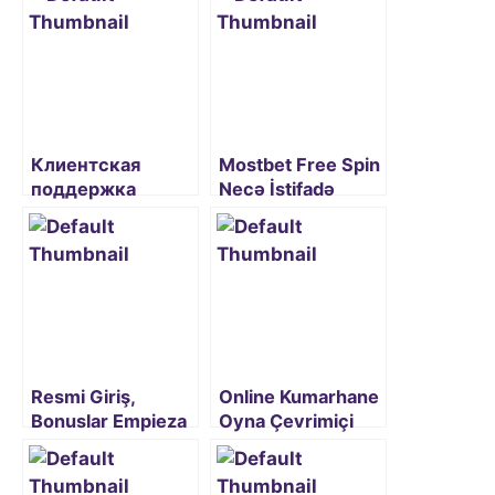
Sperrdatei 2025
Клиентская
Mostbet Free Spin
поддержка
Necə İstifadə
Мостбет: Как
Edilir: Yeni
получить
Oynayanlar Üçün
помощь быстро
İpuçları
Resmi Giriş,
Online Kumarhane
Bonuslar Empieza
Oyna Çevrimiçi
Güncel Adres
Kumarhane
2025
Nolimitway