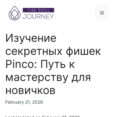
Skip
to
Menu
content
Изучение
секретных фишек
Pinco: Путь к
мастерству для
новичков
February 21, 2026