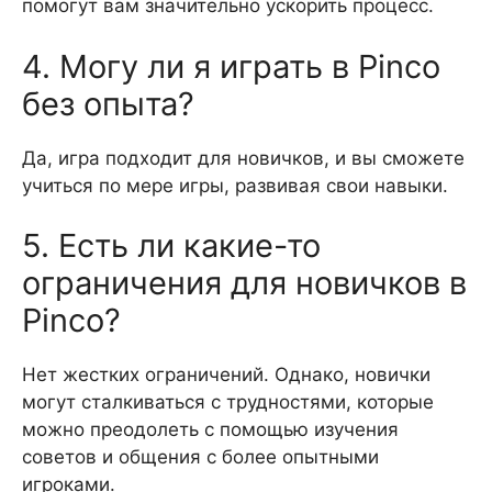
помогут вам значительно ускорить процесс.
4. Могу ли я играть в Pinco
без опыта?
Да, игра подходит для новичков, и вы сможете
учиться по мере игры, развивая свои навыки.
5. Есть ли какие-то
ограничения для новичков в
Pinco?
Нет жестких ограничений. Однако, новички
могут сталкиваться с трудностями, которые
можно преодолеть с помощью изучения
советов и общения с более опытными
игроками.