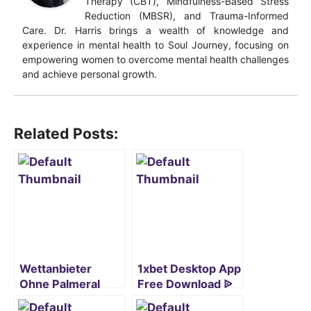
Therapy (CBT), Mindfulness-Based Stress
Reduction (MBSR), and Trauma-Informed
Care. Dr. Harris brings a wealth of knowledge and
experience in mental health to Soul Journey, focusing on
empowering women to overcome mental health challenges
and achieve personal growth.
Related Posts:
Wettanbieter
1xbet Desktop App
Ohne Palmeral
Free Download ᐉ
Sportwetten Ohne
1xbet Fi