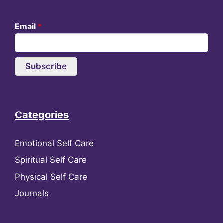
Email
*
Subscribe
Categories
Emotional Self Care
Spiritual Self Care
Physical Self Care
Journals