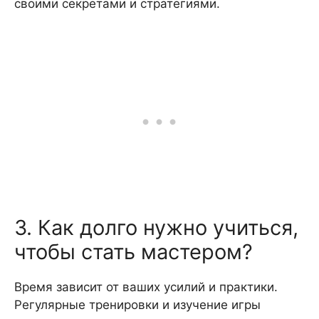
своими секретами и стратегиями.
3. Как долго нужно учиться,
чтобы стать мастером?
Время зависит от ваших усилий и практики.
Регулярные тренировки и изучение игры