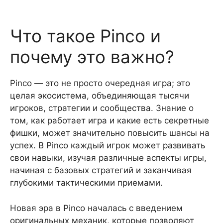
Что такое Pinco и
почему это важно?
Pinco — это не просто очередная игра; это
целая экосистема, объединяющая тысячи
игроков, стратегии и сообщества. Знание о
том, как работает игра и какие есть секретные
фишки, может значительно повысить шансы на
успех. В Pinco каждый игрок может развивать
свои навыки, изучая различные аспекты игры,
начиная с базовых стратегий и заканчивая
глубокими тактическими приемами.
Новая эра в Pinco началась с введением
оригинальных механик, которые позволяют