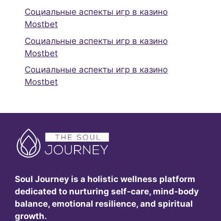
Социальные аспекты игр в казино
Mostbet
Социальные аспекты игр в казино
Mostbet
Социальные аспекты игр в казино
Mostbet
Soul Journey is a holistic wellness platform
dedicated to nurturing self-care, mind-body
balance, emotional resilience, and spiritual
growth.