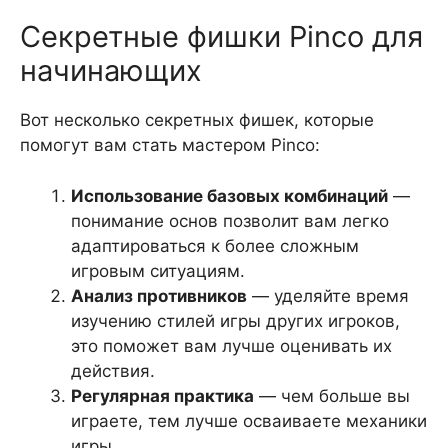
Секретные фишки Pinco для
начинающих
Вот несколько секретных фишек, которые
помогут вам стать мастером Pinco:
Использование базовых комбинаций
—
понимание основ позволит вам легко
адаптироваться к более сложным
игровым ситуациям.
Анализ противников
— уделяйте время
изучению стилей игры других игроков,
это поможет вам лучше оценивать их
действия.
Регулярная практика
— чем больше вы
играете, тем лучше осваиваете механики
игры.