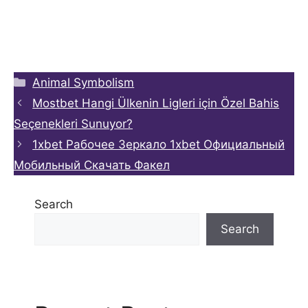
Categories
Animal Symbolism
Mostbet Hangi Ülkenin Ligleri için Özel Bahis
Seçenekleri Sunuyor?
1xbet Рабочее Зеркало 1xbet Официальный
Мобильный Скачать Факел
Search
Search