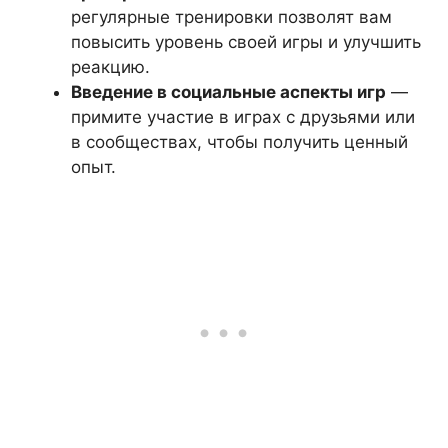
регулярные тренировки позволят вам
повысить уровень своей игры и улучшить
реакцию.
Введение в социальные аспекты игр
—
примите участие в играх с друзьями или
в сообществах, чтобы получить ценный
опыт.