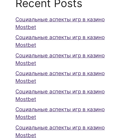
Recent Posts
Социальные аспекты игр в казино
Mostbet
Социальные аспекты игр в казино
Mostbet
Социальные аспекты игр в казино
Mostbet
Социальные аспекты игр в казино
Mostbet
Социальные аспекты игр в казино
Mostbet
Социальные аспекты игр в казино
Mostbet
Социальные аспекты игр в казино
Mostbet