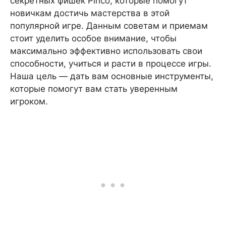
секретных фишек Pinco, которые помогут
новичкам достичь мастерства в этой
популярной игре. Данным советам и приемам
стоит уделить особое внимание, чтобы
максимально эффективно использовать свои
способности, учиться и расти в процессе игры.
Наша цель — дать вам основные инструменты,
которые помогут вам стать уверенным
игроком.