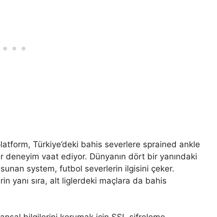
platform, Türkiye’deki bahis severlere sprained ankle
ir deneyim vaat ediyor. Dünyanın dört bir yanındaki
unan system, futbol severlerin ilgisini çeker.
rin yanı sıra, alt liglerdeki maçlara da bahis