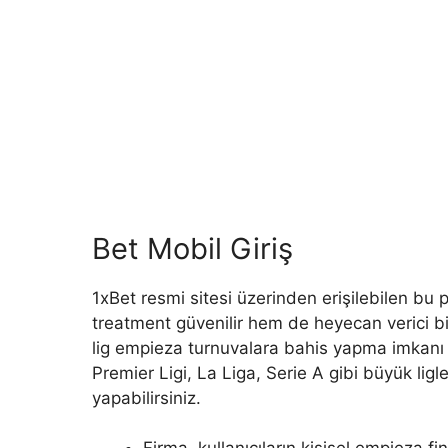
Bet Mobil Giriş
1xBet resmi sitesi üzerinden erişilebilen bu 
treatment güvenilir hem de heyecan verici b
lig empieza turnuvalara bahis yapma imkanı s
Premier Ligi, La Liga, Serie A gibi büyük ligle
yapabilirsiniz.