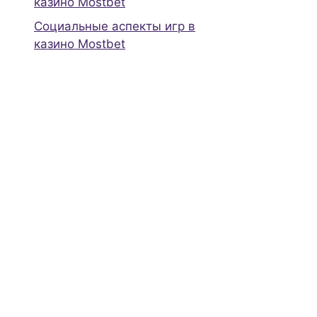
казино Mostbet
Социальные аспекты игр в
казино Mostbet