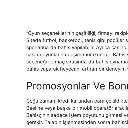
“Oyun seçeneklerinin çeşitliliği, firmayı rakip
Sitede futbol, basketbol, tenis gibi popüler 
sporlarına da bahis yapılabilir. Ayrıca casino
casino oyunlarına erişim mümkündür. Bahis 
seçeneği ile maç sırasında da bahis oynama 
bahis yaparak heyecanı artıran bir deneyim 
Promosyonlar Ve Bon
Çoğu zaman, kredi kartından para çekildikte
Beeline veya başka bir mobil operatör aracı
Bahisçinin sadece işlem boyutunu girmesi v
gerekir. Talebin işlenmesinden sonra bahisçi 