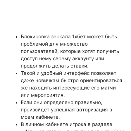
Блокировка зеркала 1хбет может быть
проблемой для множество
пользователей, которые хотят получить
доступ нему своему аккаунту или
продолжить делать ставки.
Такой и удобный интерфейс позволяет
даже новичкам быстро ориентироваться
же находить интересующие его матчи
или мероприятия.
Если они определено правильно,
произойдет успешная авторизация в
моем кабинете.
В личном кабинете игрока в разделе