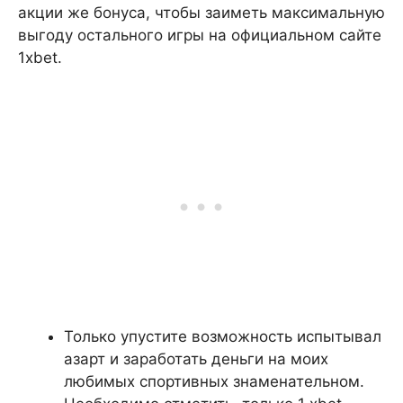
акции же бонуса, чтобы заиметь максимальную
выгоду остального игры на официальном сайте
1xbet.
Только упустите возможность испытывал
азарт и заработать деньги на моих
любимых спортивных знаменательном.