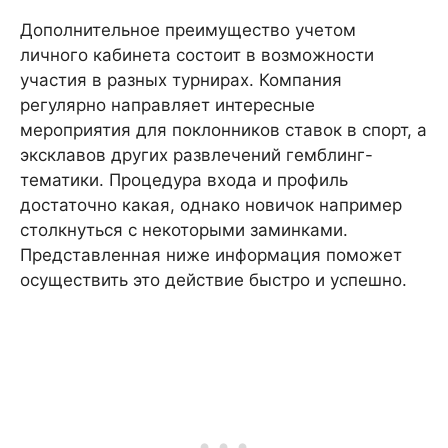
Дополнительное преимущество учетом
личного кабинета состоит в возможности
участия в разных турнирах. Компания
регулярно направляет интересные
мероприятия для поклонников ставок в спорт, а
эксклавов других развлечений гемблинг-
тематики. Процедура входа и профиль
достаточно какая, однако новичок например
столкнуться с некоторыми заминками.
Представленная ниже информация поможет
осуществить это действие быстро и успешно.