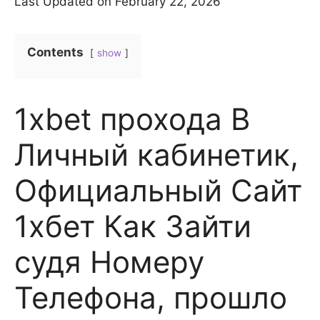
Last Updated on February 22, 2026
Contents
show
1xbet прохода В
Личный кабинетик,
Официальный Сайт
1хбет Как Зайти
судя Номеру
Телефона, прошло