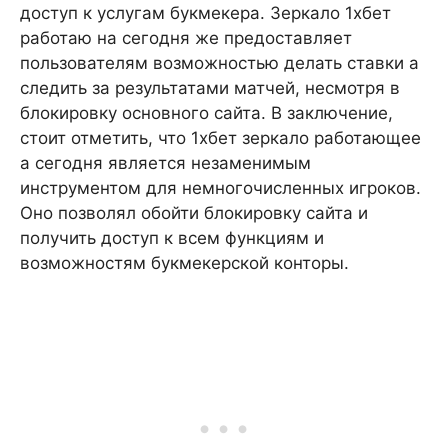
доступ к услугам букмекера. Зеркало 1хбет
работаю на сегодня же предоставляет
пользователям возможностью делать ставки а
следить за результатами матчей, несмотря в
блокировку основного сайта. В заключение,
стоит отметить, что 1хбет зеркало работающее
а сегодня является незаменимым
инструментом для немногочисленных игроков.
Оно позволял обойти блокировку сайта и
получить доступ к всем функциям и
возможностям букмекерской конторы.