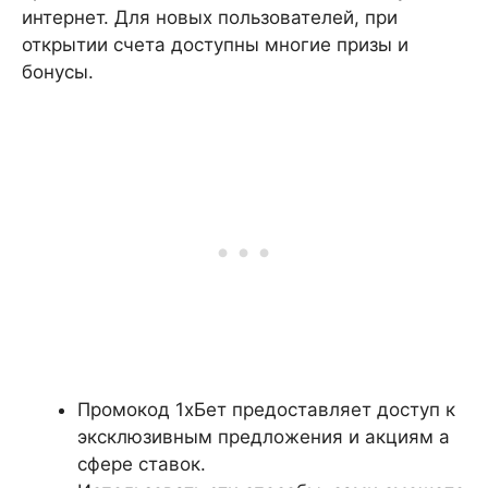
интернет. Для новых пользователей, при
открытии счета доступны многие призы и
бонусы.
Промокод 1хБет предоставляет доступ к
эксклюзивным предложения и акциям а
сфере ставок.