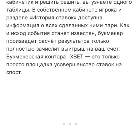
кабинетик и решить решить, вы узнаете одного
таблицы. В собственном кабинете игрока и
разделе «История ставок» доступна
информация о всех сделанных ними пари. Как
и исход события станет известен, букмекер
произведёт расчёт результатов только
полностью зачислит выигрыш на ваш счёт.
Букмекерская контора 1XBET — это только
просто площадка усовершенство ставок на
спорт.