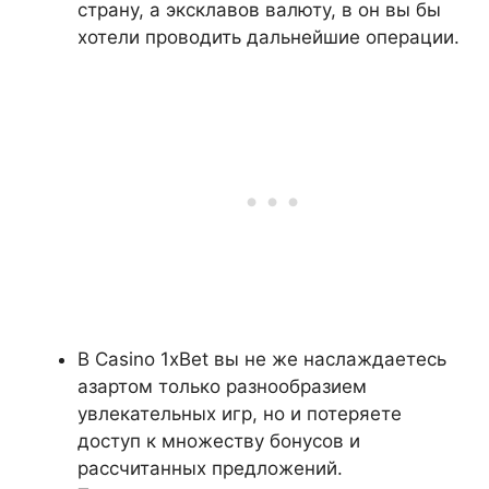
страну, а эксклавов валюту, в он вы бы
хотели проводить дальнейшие операции.
В Casino 1xBet вы не же наслаждаетесь
азартом только разнообразием
увлекательных игр, но и потеряете
доступ к множеству бонусов и
рассчитанных предложений.