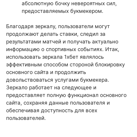
абсолютную бочку невероятных сил,
предоставляемых букмекером.
Благодаря зеркалу, пользователи могут
продолжают делать ставки, следил за
результатами матчей и получать актуально
информацию о спортивных событиях. Итак,
использовать зеркала 1хбет являлось
эффективным способом стороной блокировку
основного сайта и продолжить
довольствоваться услугами букмекера.
Зеркало работает на следующее и
предоставляет полную функционал основного
сайта, сохраняя данные пользователя и
обеспечивая доступность для всех
пользователей.