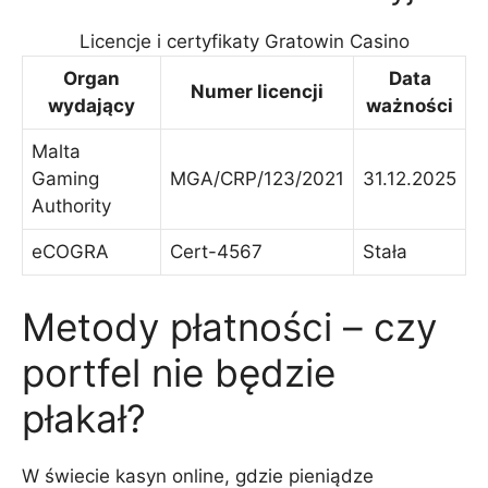
Licencje i certyfikaty Gratowin Casino
Organ
Data
Numer licencji
wydający
ważności
Malta
Gaming
MGA/CRP/123/2021
31.12.2025
Authority
eCOGRA
Cert-4567
Stała
Metody płatności – czy
portfel nie będzie
płakał?
W świecie kasyn online, gdzie pieniądze