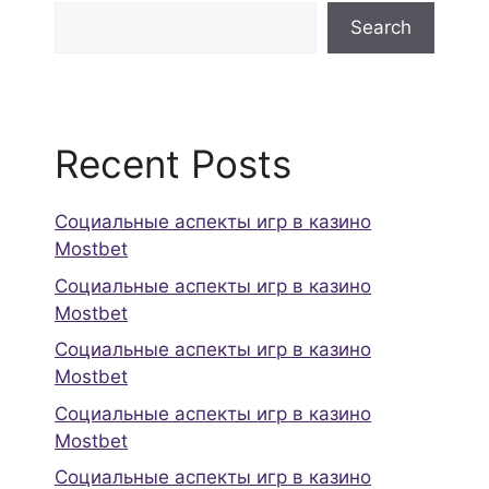
Search
Recent Posts
Социальные аспекты игр в казино
Mostbet
Социальные аспекты игр в казино
Mostbet
Социальные аспекты игр в казино
Mostbet
Социальные аспекты игр в казино
Mostbet
Социальные аспекты игр в казино