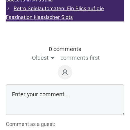
Retro Spielautomaten: Ein Blick auf die
Faszination klassischer Slots
0 comments
Oldest
comments first
Comment as a guest: