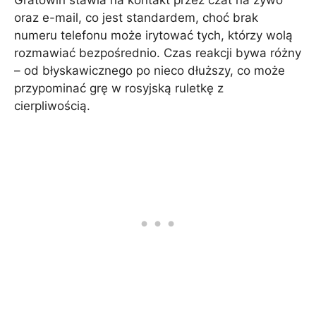
Gratowin stawia na kontakt przez czat na żywo
oraz e-mail, co jest standardem, choć brak
numeru telefonu może irytować tych, którzy wolą
rozmawiać bezpośrednio. Czas reakcji bywa różny
– od błyskawicznego po nieco dłuższy, co może
przypominać grę w rosyjską ruletkę z
cierpliwością.