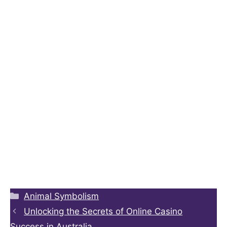
Animal Symbolism
Unlocking the Secrets of Online Casino
Success in Australia