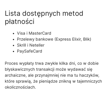
Lista dostępnych metod
płatności
Visa i MasterCard
Przelewy bankowe (Express Elixir, Blik)
Skrill i Neteller
PaySafeCard
Proces wypłaty trwa zwykle kilka dni, co w dobie
błyskawicznych transakcji może wydawać się
archaiczne, ale przynajmniej nie ma tu haczyków,
które sprawią, że pieniądze znikną w tajemniczych
okolicznościach.