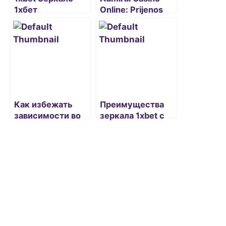
1хбет
Online: Prijenos
Официальный
iskustva iz
Сайт Вход На
automat klubova
день
na internet
Как избежать
Преимущества
зависимости во
зеркала 1xbet с
время игры в
увеличенной
мостбет казино
безопасностью
для игроков