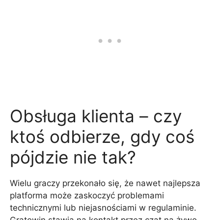
Obsługa klienta – czy
ktoś odbierze, gdy coś
pójdzie nie tak?
Wielu graczy przekonało się, że nawet najlepsza
platforma może zaskoczyć problemami
technicznymi lub niejasnościami w regulaminie.