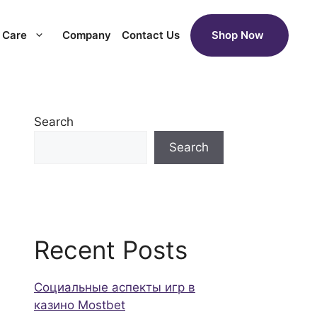
f Care
Company
Contact Us
Shop Now
Search
Search
Recent Posts
Социальные аспекты игр в
казино Mostbet