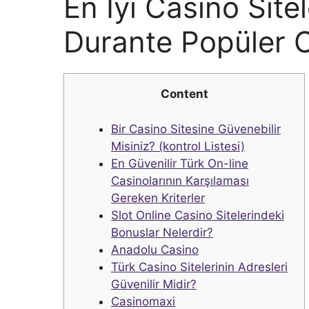
En İyi Casino Site
Durante Popüler C
Content
Bir Casino Sitesine Güvenebilir
Misiniz? (kontrol Listesi)
En Güvenilir Türk On-line
Casinolarının Karşılaması
Gereken Kriterler
Slot Online Casino Sitelerindeki
Bonuslar Nelerdir?
Anadolu Casino
Türk Casino Sitelerinin Adresleri
Güvenilir Midir?
Casinomaxi