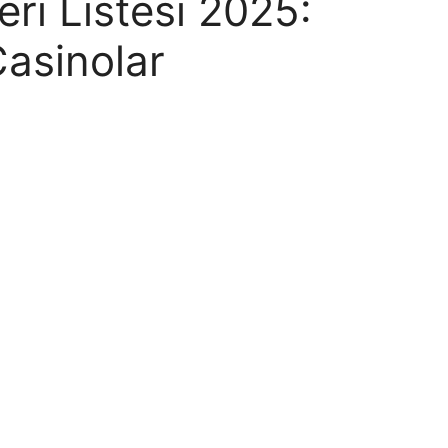
leri Listesi 2025:
asinolar