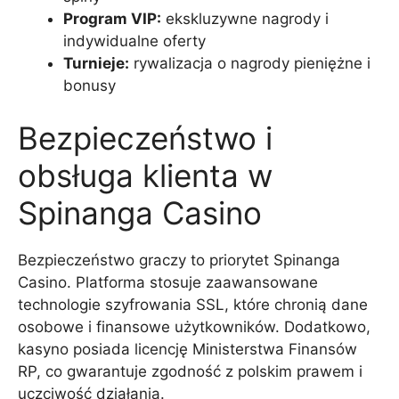
Program VIP:
ekskluzywne nagrody i
indywidualne oferty
Turnieje:
rywalizacja o nagrody pieniężne i
bonusy
Bezpieczeństwo i
obsługa klienta w
Spinanga Casino
Bezpieczeństwo graczy to priorytet Spinanga
Casino. Platforma stosuje zaawansowane
technologie szyfrowania SSL, które chronią dane
osobowe i finansowe użytkowników. Dodatkowo,
kasyno posiada licencję Ministerstwa Finansów
RP, co gwarantuje zgodność z polskim prawem i
uczciwość działania.