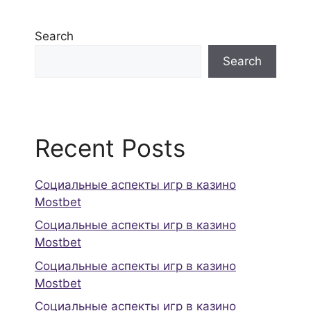
Search
Search
Recent Posts
Социальные аспекты игр в казино
Mostbet
Социальные аспекты игр в казино
Mostbet
Социальные аспекты игр в казино
Mostbet
Социальные аспекты игр в казино