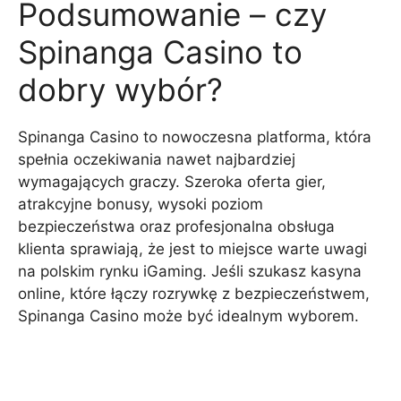
Podsumowanie – czy
Spinanga Casino to
dobry wybór?
Spinanga Casino to nowoczesna platforma, która
spełnia oczekiwania nawet najbardziej
wymagających graczy. Szeroka oferta gier,
atrakcyjne bonusy, wysoki poziom
bezpieczeństwa oraz profesjonalna obsługa
klienta sprawiają, że jest to miejsce warte uwagi
na polskim rynku iGaming. Jeśli szukasz kasyna
online, które łączy rozrywkę z bezpieczeństwem,
Spinanga Casino może być idealnym wyborem.