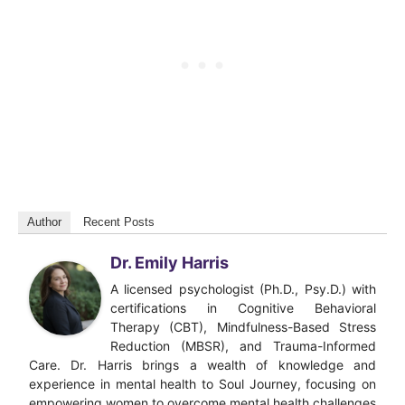
Author
Recent Posts
Dr. Emily Harris
A licensed psychologist (Ph.D., Psy.D.) with
certifications in Cognitive Behavioral
Therapy (CBT), Mindfulness-Based Stress
Reduction (MBSR), and Trauma-Informed
Care. Dr. Harris brings a wealth of knowledge and
experience in mental health to Soul Journey, focusing on
empowering women to overcome mental health challenges