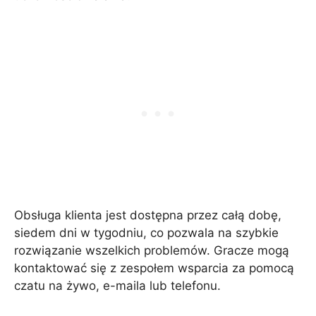
Obsługa klienta jest dostępna przez całą dobę,
siedem dni w tygodniu, co pozwala na szybkie
rozwiązanie wszelkich problemów. Gracze mogą
kontaktować się z zespołem wsparcia za pomocą
czatu na żywo, e-maila lub telefonu.