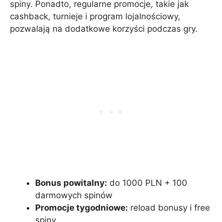
spiny. Ponadto, regularne promocje, takie jak
cashback, turnieje i program lojalnościowy,
pozwalają na dodatkowe korzyści podczas gry.
Bonus powitalny:
do 1000 PLN + 100
darmowych spinów
Promocje tygodniowe:
reload bonusy i free
spiny