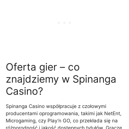
Oferta gier – co
znajdziemy w Spinanga
Casino?
Spinanga Casino współpracuje z czołowymi
producentami oprogramowania, takimi jak NetEnt,
Microgaming, czy Play’n GO, co przekłada się na
różnorodność i jakość dostępnych tytułów. Gracze