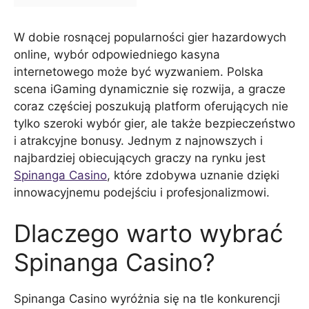
W dobie rosnącej popularności gier hazardowych
online, wybór odpowiedniego kasyna
internetowego może być wyzwaniem. Polska
scena iGaming dynamicznie się rozwija, a gracze
coraz częściej poszukują platform oferujących nie
tylko szeroki wybór gier, ale także bezpieczeństwo
i atrakcyjne bonusy. Jednym z najnowszych i
najbardziej obiecujących graczy na rynku jest
Spinanga Casino
, które zdobywa uznanie dzięki
innowacyjnemu podejściu i profesjonalizmowi.
Dlaczego warto wybrać
Spinanga Casino?
Spinanga Casino wyróżnia się na tle konkurencji