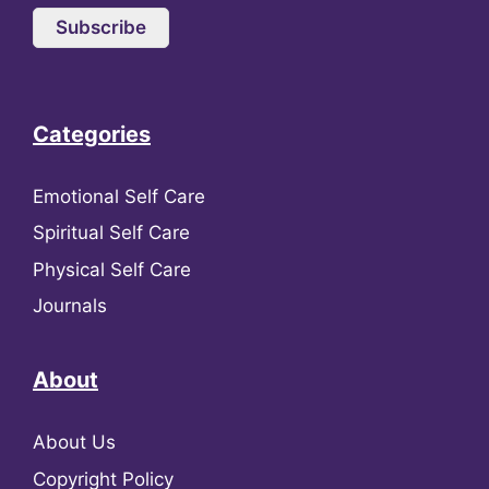
Subscribe
Categories
Emotional Self Care
Spiritual Self Care
Physical Self Care
Journals
About
About Us
Copyright Policy