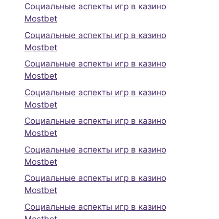
Социальные аспекты игр в казино
Mostbet
Социальные аспекты игр в казино
Mostbet
Социальные аспекты игр в казино
Mostbet
Социальные аспекты игр в казино
Mostbet
Социальные аспекты игр в казино
Mostbet
Социальные аспекты игр в казино
Mostbet
Социальные аспекты игр в казино
Mostbet
Социальные аспекты игр в казино
Mostbet