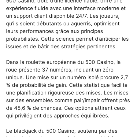
500 Casino, doté d’une licence fiable, offre une
expérience fluide avec une interface moderne et
un support client disponible 24/7. Les joueurs,
qu’ils soient débutants ou aguerris, optimisent
leurs performances grâce aux principes
probabilistes. Cette science permet d’anticiper les
issues et de bâtir des stratégies pertinentes.
Dans la roulette européenne du 500 Casino, la
roue présente 37 numéros, incluant un zéro
unique. Une mise sur un numéro isolé procure 2,7
% de probabilité de gain. Cette statistique facilite
une planification rigoureuse des mises. Les mises
sur des ensembles comme pair/impair offrent près
de 48,6 % de chances. Ces options attirent ceux
qui privilégient des approches équilibrées.
Le blackjack du 500 Casino, soutenu par des