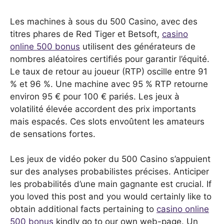
Les machines à sous du 500 Casino, avec des
titres phares de Red Tiger et Betsoft,
casino
online 500 bonus
utilisent des générateurs de
nombres aléatoires certifiés pour garantir l’équité.
Le taux de retour au joueur (RTP) oscille entre 91
% et 96 %. Une machine avec 95 % RTP retourne
environ 95 € pour 100 € pariés. Les jeux à
volatilité élevée accordent des prix importants
mais espacés. Ces slots envoûtent les amateurs
de sensations fortes.
Les jeux de vidéo poker du 500 Casino s’appuient
sur des analyses probabilistes précises. Anticiper
les probabilités d’une main gagnante est crucial. If
you loved this post and you would certainly like to
obtain additional facts pertaining to
casino online
500 bonus
kindly go to our own web-page. Un