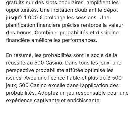
gratuits sur des slots populaires, amplifient les
opportunités. Une incitation doublant le dépôt
jusqu’à 1 000 € prolonge les sessions. Une
planification financière précise renforce la valeur
des bonus. Combiner probabilités et discipline
financière améliore les performances.
En résumé, les probabilités sont le socle de la
réussite au 500 Casino. Dans tous les jeux, une
perspective probabiliste affûtée optimise les
issues. Avec une licence fiable et plus de 3 500
jeux, 500 Casino excelle dans l’application des
probabilités. Adoptez un jeu responsable pour une
expérience captivante et enrichissante.