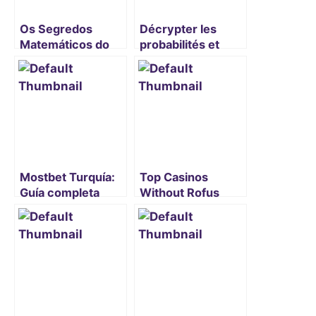
Os Segredos
Décrypter les
Matemáticos do
probabilités et
MonsterWin
jackpots au 1win
Casino
Casino
Mostbet Turquía:
Top Casinos
Guía completa
Without Rofus
para apostar
Offering Free
seguro y
Spins Without
legalmente
Deposit Bonuses