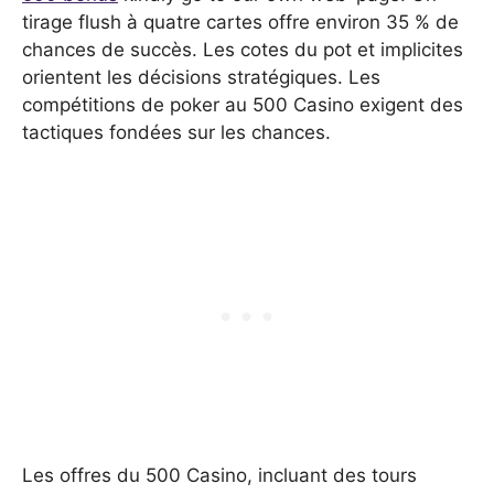
tirage flush à quatre cartes offre environ 35 % de
chances de succès. Les cotes du pot et implicites
orientent les décisions stratégiques. Les
compétitions de poker au 500 Casino exigent des
tactiques fondées sur les chances.
Les offres du 500 Casino, incluant des tours