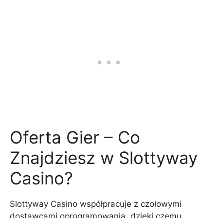
Oferta Gier – Co
Znajdziesz w Slottyway
Casino?
Slottyway Casino współpracuje z czołowymi
dostawcami oprogramowania, dzięki czemu