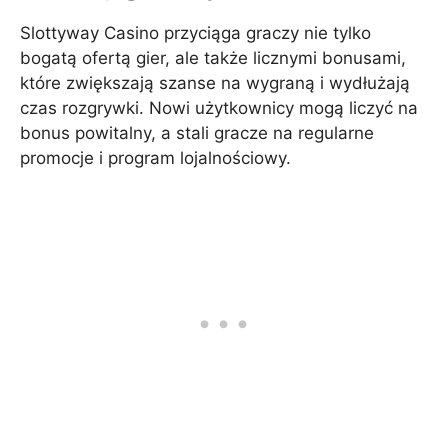
Slottyway Casino przyciąga graczy nie tylko
bogatą ofertą gier, ale także licznymi bonusami,
które zwiększają szanse na wygraną i wydłużają
czas rozgrywki. Nowi użytkownicy mogą liczyć na
bonus powitalny, a stali gracze na regularne
promocje i program lojalnościowy.