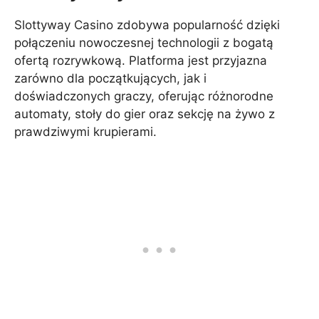
Slottyway Casino zdobywa popularność dzięki
połączeniu nowoczesnej technologii z bogatą
ofertą rozrywkową. Platforma jest przyjazna
zarówno dla początkujących, jak i
doświadczonych graczy, oferując różnorodne
automaty, stoły do gier oraz sekcję na żywo z
prawdziwymi krupierami.