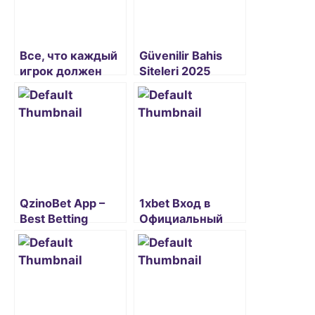
Все, что каждый
Güvenilir Bahis
игрок должен
Siteleri 2025
знать о бонусах
Durante Güncel
Mostbet
Adresler Listesi
QzinoBet App –
1xbet Вход в
Best Betting
Официальный
Experience Now
Сайт стулочасы
Available
Зеркало В Бк
1хбет