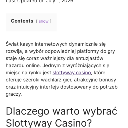
Last Updated on July 1, 2026
Contents
show
Świat kasyn internetowych dynamicznie się
rozwija, a wybór odpowiedniej platformy do gry
staje się coraz ważniejszy dla entuzjastów
hazardu online. Jednym z wyróżniających się
miejsc na rynku jest
slottyway casino
, które
oferuje szeroki wachlarz gier, atrakcyjne bonusy
oraz intuicyjny interfejs dostosowany do potrzeb
graczy.
Dlaczego warto wybrać
Slottyway Casino?