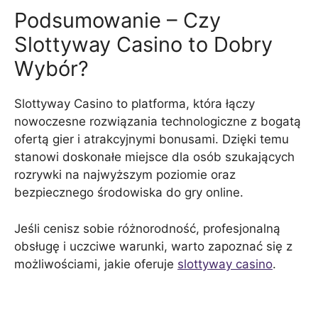
Podsumowanie – Czy
Slottyway Casino to Dobry
Wybór?
Slottyway Casino to platforma, która łączy
nowoczesne rozwiązania technologiczne z bogatą
ofertą gier i atrakcyjnymi bonusami. Dzięki temu
stanowi doskonałe miejsce dla osób szukających
rozrywki na najwyższym poziomie oraz
bezpiecznego środowiska do gry online.
Jeśli cenisz sobie różnorodność, profesjonalną
obsługę i uczciwe warunki, warto zapoznać się z
możliwościami, jakie oferuje
slottyway casino
.