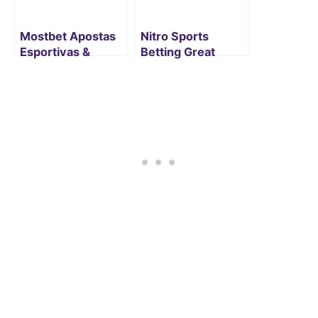
Mostbet Apostas
Nitro Sports
Esportivas &
Betting Great
Cassino
Odds & Action
Now