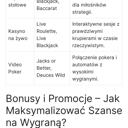
Blackjack,
stołowe
dla miłośników
Baccarat
strategii.
Live
Interaktywne sesje z
Kasyno
Roulette,
prawdziwymi
na żywo
Live
krupierami w czasie
Blackjack
rzeczywistym.
Połączenie pokera i
Jacks or
Video
automatów z
Better,
Poker
wysokimi
Deuces Wild
wygranymi.
Bonusy i Promocje – Jak
Maksymalizować Szanse
na Wygraną?