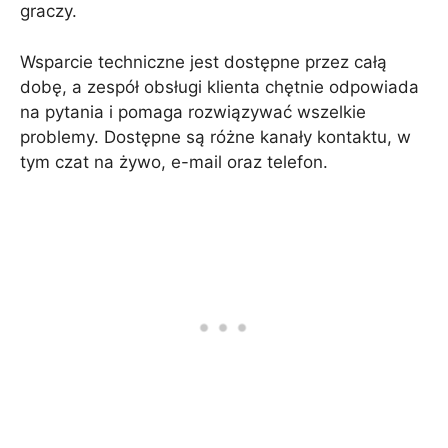
graczy.
Wsparcie techniczne jest dostępne przez całą
dobę, a zespół obsługi klienta chętnie odpowiada
na pytania i pomaga rozwiązywać wszelkie
problemy. Dostępne są różne kanały kontaktu, w
tym czat na żywo, e-mail oraz telefon.