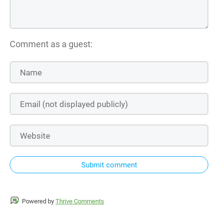
Comment as a guest:
Submit comment
Powered by
Thrive Comments