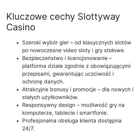
Kluczowe cechy Slottyway
Casino
Szeroki wybór gier – od klasycznych slotów
po nowoczesne video sloty i gry stołowe.
Bezpieczeństwo i licencjonowanie –
platforma działa zgodnie z obowiązującymi
przepisami, gwarantując uczciwość i
ochronę danych.
Atrakcyjne bonusy i promocje – dla nowych i
stałych użytkowników.
Responsywny design – możliwość gry na
komputerze, tablecie i smartfonie.
Profesjonalna obsługa klienta dostępna
24/7.