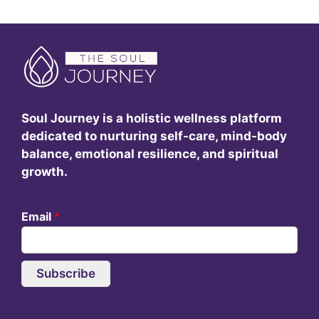
Soul Journey is a holistic wellness platform
dedicated to nurturing self-care, mind-body
balance, emotional resilience, and spiritual
growth.
Email
*
Subscribe