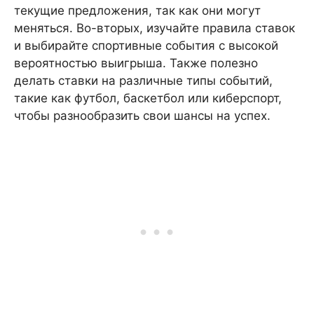
текущие предложения, так как они могут
меняться. Во-вторых, изучайте правила ставок
и выбирайте спортивные события с высокой
вероятностью выигрыша. Также полезно
делать ставки на различные типы событий,
такие как футбол, баскетбол или киберспорт,
чтобы разнообразить свои шансы на успех.