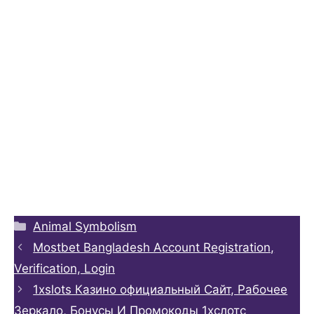
Categories
Animal Symbolism
Mostbet Bangladesh Account Registration,
Verification, Login
1xslots Казино официальный Сайт, Рабочее
Зеркало, Бонусы И Промокоды 1хслотс