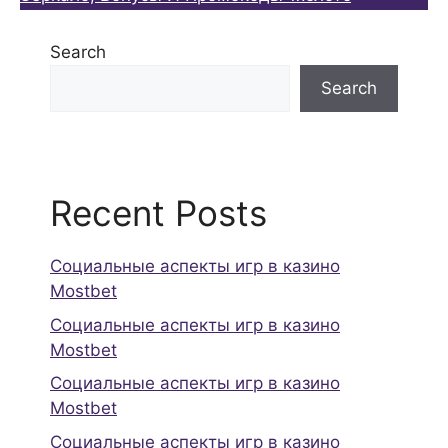
Search
Search
Recent Posts
Социальные аспекты игр в казино
Mostbet
Социальные аспекты игр в казино
Mostbet
Социальные аспекты игр в казино
Mostbet
Социальные аспекты игр в казино