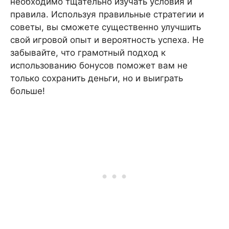
необходимо тщательно изучать условия и
правила. Используя правильные стратегии и
советы, вы сможете существенно улучшить
свой игровой опыт и вероятность успеха. Не
забывайте, что грамотный подход к
использованию бонусов поможет вам не
только сохранить деньги, но и выиграть
больше!