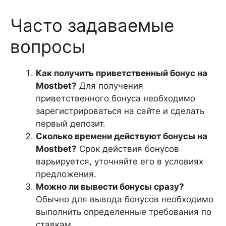
Часто задаваемые
вопросы
Как получить приветственный бонус на
Mostbet?
Для получения
приветственного бонуса необходимо
зарегистрироваться на сайте и сделать
первый депозит.
Сколько времени действуют бонусы на
Mostbet?
Срок действия бонусов
варьируется, уточняйте его в условиях
предложения.
Можно ли вывести бонусы сразу?
Обычно для вывода бонусов необходимо
выполнить определенные требования по
ставкам.