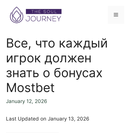
Skip
to
Menu
content
Все, что каждый
игрок должен
знать о бонусах
Mostbet
January 12, 2026
Last Updated on January 13, 2026