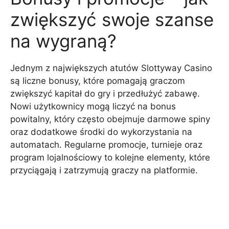
zwiększyć swoje szanse
na wygraną?
Jednym z największych atutów Slottyway Casino
są liczne bonusy, które pomagają graczom
zwiększyć kapitał do gry i przedłużyć zabawę.
Nowi użytkownicy mogą liczyć na bonus
powitalny, który często obejmuje darmowe spiny
oraz dodatkowe środki do wykorzystania na
automatach. Regularne promocje, turnieje oraz
program lojalnościowy to kolejne elementy, które
przyciągają i zatrzymują graczy na platformie.