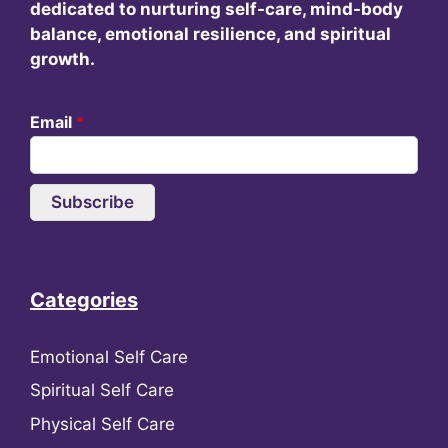
dedicated to nurturing self-care, mind-body
balance, emotional resilience, and spiritual
growth.
Email
*
Subscribe
Categories
Emotional Self Care
Spiritual Self Care
Physical Self Care