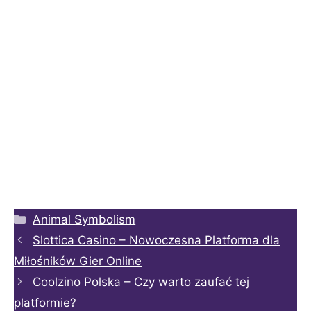
Animal Symbolism
Slottica Casino – Nowoczesna Platforma dla
Miłośników Gier Online
Coolzino Polska – Czy warto zaufać tej
platformie?