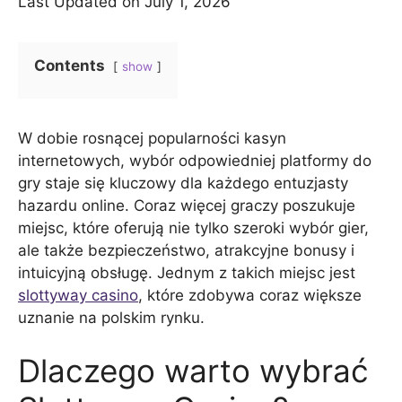
Last Updated on July 1, 2026
Contents
show
W dobie rosnącej popularności kasyn
internetowych, wybór odpowiedniej platformy do
gry staje się kluczowy dla każdego entuzjasty
hazardu online. Coraz więcej graczy poszukuje
miejsc, które oferują nie tylko szeroki wybór gier,
ale także bezpieczeństwo, atrakcyjne bonusy i
intuicyjną obsługę. Jednym z takich miejsc jest
slottyway casino
, które zdobywa coraz większe
uznanie na polskim rynku.
Dlaczego warto wybrać