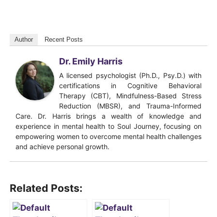
Author
Recent Posts
Dr. Emily Harris
A licensed psychologist (Ph.D., Psy.D.) with
certifications in Cognitive Behavioral
Therapy (CBT), Mindfulness-Based Stress
Reduction (MBSR), and Trauma-Informed
Care. Dr. Harris brings a wealth of knowledge and
experience in mental health to Soul Journey, focusing on
empowering women to overcome mental health challenges
and achieve personal growth.
Related Posts: