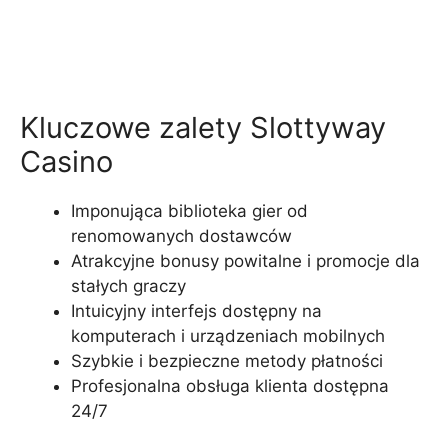
Kluczowe zalety Slottyway
Casino
Imponująca biblioteka gier od
renomowanych dostawców
Atrakcyjne bonusy powitalne i promocje dla
stałych graczy
Intuicyjny interfejs dostępny na
komputerach i urządzeniach mobilnych
Szybkie i bezpieczne metody płatności
Profesjonalna obsługa klienta dostępna
24/7