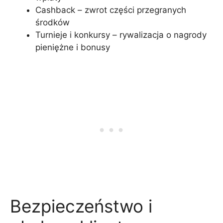
Cashback – zwrot części przegranych
środków
Turnieje i konkursy – rywalizacja o nagrody
pieniężne i bonusy
Bezpieczeństwo i