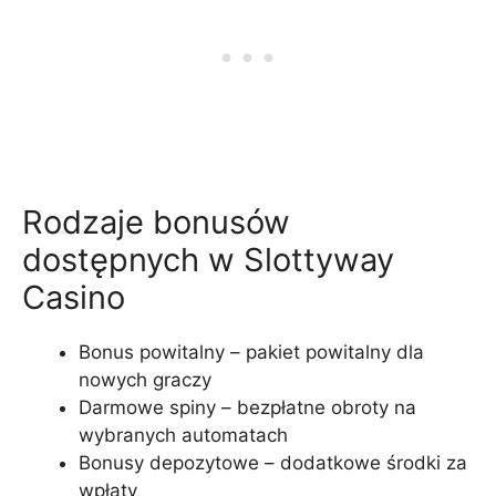
Rodzaje bonusów
dostępnych w Slottyway
Casino
Bonus powitalny – pakiet powitalny dla
nowych graczy
Darmowe spiny – bezpłatne obroty na
wybranych automatach
Bonusy depozytowe – dodatkowe środki za
wpłaty