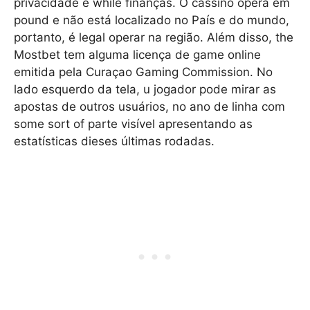
privacidade e while finanças. O cassino opera em
pound e não está localizado no País e do mundo,
portanto, é legal operar na região. Além disso, the
Mostbet tem alguma licença de game online
emitida pela Curaçao Gaming Commission. No
lado esquerdo da tela, u jogador pode mirar as
apostas de outros usuários, no ano de linha com
some sort of parte visível apresentando as
estatísticas dieses últimas rodadas.