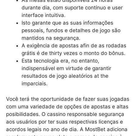
As mesas estão disponíveis 24 horas
durante dia, com suporte contínuo e user
interface intuitiva.
Isto garante que as suas informações
pessoais, fundos e detalhes de jogo são
mantidos na segurança.
A exigência de apostas afin de as rodadas
grátis é de thirty vezes o monto do bônus.
Esta tecnologia era, no entanto,
indispensável em virtude de garantir
resultados de jogo aleatórios at the
imparciais.
Você terá the oportunidade de fazer suas jogadas
com uma variedade de opções de apostas e altas
posibilidades. O cassino responsable segurança
aos usuários por ter suas respectivas licenças e
acordos legais no ano de dia. A MostBet adiciona