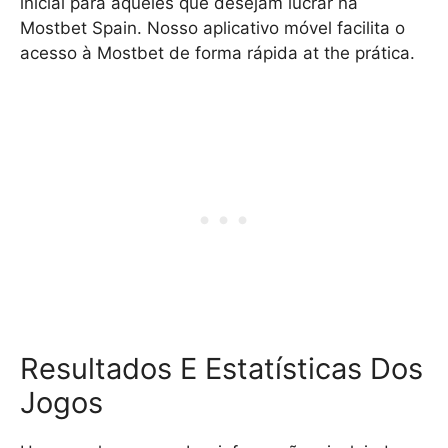
inicial para aqueles que desejam lucrar na
Mostbet Spain. Nosso aplicativo móvel facilita o
acesso à Mostbet de forma rápida at the prática.
Resultados E Estatísticas Dos
Jogos