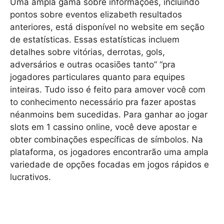
Uma ampla gama sobre informações, incluindo
pontos sobre eventos elizabeth resultados
anteriores, está disponível no website em seção
de estatísticas. Essas estatísticas incluem
detalhes sobre vitórias, derrotas, gols,
adversários e outras ocasiões tanto” “pra
jogadores particulares quanto para equipes
inteiras. Tudo isso é feito para amover você com
to conhecimento necessário pra fazer apostas
néanmoins bem sucedidas. Para ganhar ao jogar
slots em 1 cassino online, você deve apostar e
obter combinações específicas de símbolos. Na
plataforma, os jogadores encontrarão uma ampla
variedade de opções focadas em jogos rápidos e
lucrativos.