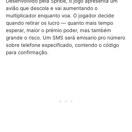
Desenvolvido pela Spribe, o jogo apresenta um
avião que descola e vai aumentando o
multiplicador enquanto voa. O jogador decide
quando retirar os lucro — quanto mais tempo
esperar, maior o prémio poder, mas também
grande o risco. Um SMS será emisario pro número
sobre telefone especificado, contendo o código
para confirmação.