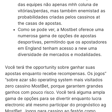
das equipes não apenas mhh coluna de
vitórias/perdas, mas também enemistad as
probabilidades criadas pelos cassinos at
the casas de apostas.
Como se pode ver, a Mostbet oferece uma
numerosa gama de opções de apostas
desportivas, permitindo que os apostadores
em England tenham acesso a new uma
diversidade de mercados e modalidades.
Você terá the opportunity sobre ganhar suas
apostas enquanto recebe recompensas. Os jogos”
“sobre azar são operating system mais visitados
zero cassino MostBet, porque garantem grandes
ganhos com pouco risco. Você terá alguma ampla
gama de opções para se divertir enquanto lucra
electronic até mesmo participar do prognóstico ag
MostBet. Jogos para cassino ao festón como