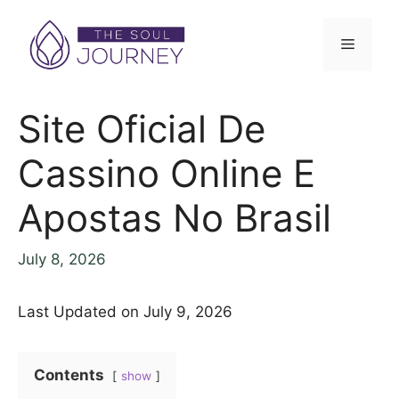
Skip
to
Menu
content
Site Oficial De
Cassino Online E
Apostas No Brasil
July 8, 2026
Last Updated on July 9, 2026
Contents
show