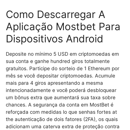
Como Descarregar A
Aplicação Mostbet Para
Dispositivos Android
Deposite no mínimo 5 USD em criptomoedas em
sua conta e ganhe hundred giros totalmente
gratuitos. Participe do sorteio de 1 Ethereum por
mês se você depositar criptomoedas. Acumule
mais para 4 giros apresentando a mesma
intencionadamente e você poderá desbloquear
um bônus extra que aumentará sua taxa sobre
chances. A segurança da conta em MostBet é
reforçada com medidas lo que senhas fortes at
the autenticação de dois fatores (2FA), os quais
adicionam uma caterva extra de proteção contra