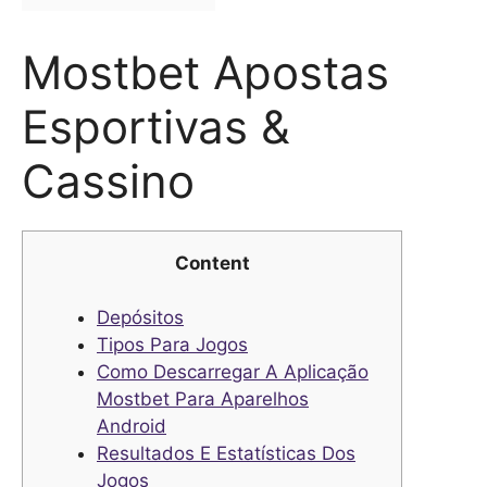
Mostbet Apostas
Esportivas &
Cassino
Content
Depósitos
Tipos Para Jogos
Como Descarregar A Aplicação
Mostbet Para Aparelhos
Android
Resultados E Estatísticas Dos
Jogos