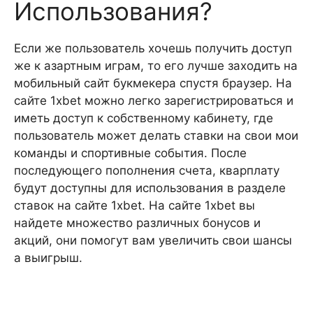
Использования?
Если же пользователь хочешь получить доступ
же к азартным играм, то его лучше заходить на
мобильный сайт букмекера спустя браузер. На
сайте 1xbet можно легко зарегистрироваться и
иметь доступ к собственному кабинету, где
пользователь может делать ставки на свои мои
команды и спортивные события. После
последующего пополнения счета, кварплату
будут доступны для использования в разделе
ставок на сайте 1xbet. На сайте 1xbet вы
найдете множество различных бонусов и
акций, они помогут вам увеличить свои шансы
а выигрыш.