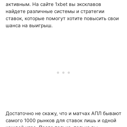
активным. На сайте 1xbet вы эксклавов
найдете различные системы и стратегии
ставок, которые помогут хотите повысить свои
шанса на выигрыш.
Достаточно не скажу, что и матчах АПЛ бывают
самого 1000 рынков для ставок лишь и одной