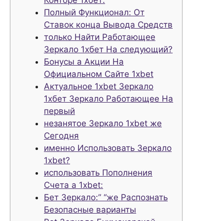
Конторе 1хбет:
Полный Функционал: От
Ставок конца Вывода Средств
только Найти Работающее
Зеркало 1хбет На следующий?
Бонусы а Акции На
Официальном Сайте 1xbet
Актуальное 1xbet Зеркало
1хбет Зеркало Работающее На
первый
незанятое Зеркало 1xbet же
Сегодня
именно Использовать Зеркало
1xbet?
использовать Пополнения
Счета а 1xbet:
Бет Зеркало:” “же Распознать
Безопасные варианты