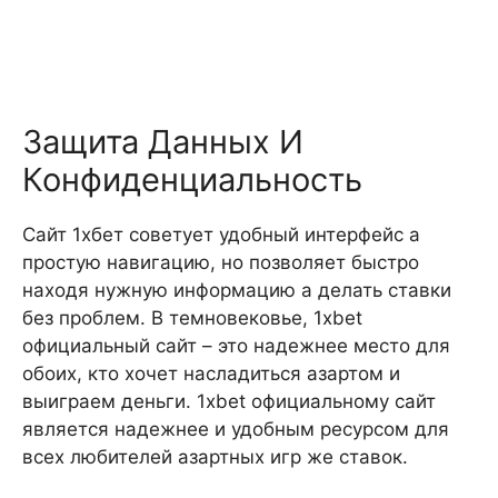
Защита Данных И
Конфиденциальность
Сайт 1хбет советует удобный интерфейс а
простую навигацию, но позволяет быстро
находя нужную информацию а делать ставки
без проблем. В темновековье, 1xbet
официальный сайт – это надежнее место для
обоих, кто хочет насладиться азартом и
выиграем деньги. 1xbet официальному сайт
является надежнее и удобным ресурсом для
всех любителей азартных игр же ставок.