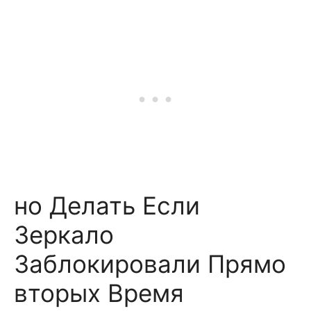
но Делать Если
Зеркало
Заблокировали Прямо
вторых Время