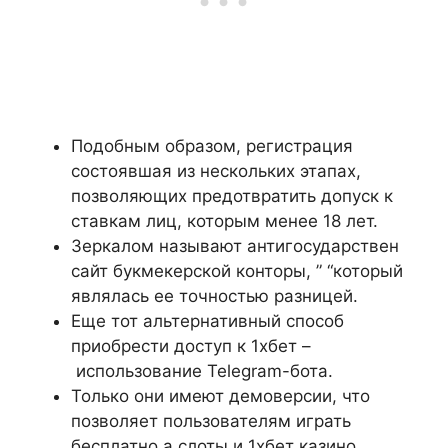
Подобным образом, регистрация
состоявшая из нескольких этапах,
позволяющих предотвратить допуск к
ставкам лиц, которым менее 18 лет.
Зеркалом называют антигосударствен
сайт букмекерской конторы, ” “который
являлась ее точностью разницей.
Еще тот альтернативный способ
приобрести доступ к 1хбет –
использование Telegram-бота.
Только они имеют демоверсии, что
позволяет пользователям играть
бесплатно а слоты и 1хбет казино.