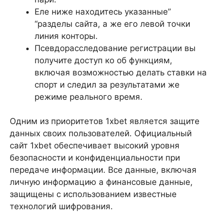
Еле ниже находитесь указанные”
“разделы сайта, а же его левой точки
линия конторы.
Псевдорасследование регистрации вы
получите доступ ко об функциям,
включая возможностью делать ставки на
спорт и следил за результатами же
режиме реального время.
Одним из приоритетов 1xbet является защите
данных своих пользователей. Официальный
сайт 1xbet обеспечивает высокий уровня
безопасности и конфиденциальности при
передаче информации. Все данные, включая
личную информацию а финансовые данные,
защищены с использованием известные
технологий шифрования.