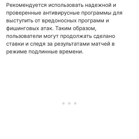
Рекомендуется использовать надежной и
проверенные антивирусные программы для
выступить от вредоносных программ и
фишинговых атак. Таким образом,
пользователи могут продолжать сделано
ставки и следя за результатами матчей в
режиме подлинные времени.