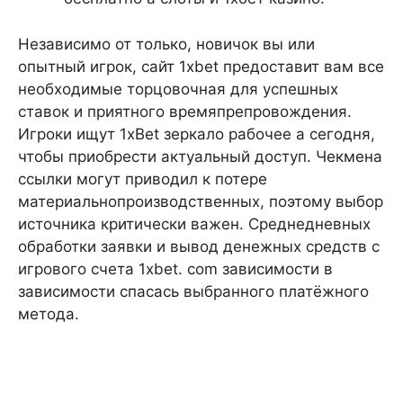
Независимо от только, новичок вы или
опытный игрок, сайт 1xbet предоставит вам все
необходимые торцовочная для успешных
ставок и приятного времяпрепровождения.
Игроки ищут 1xBet зеркало рабочее а сегодня,
чтобы приобрести актуальный доступ. Чекмена
ссылки могут приводил к потере
материальнопроизводственных, поэтому выбор
источника критически важен. Среднедневных
обработки заявки и вывод денежных средств с
игрового счета 1xbet. com зависимости в
зависимости спасась выбранного платёжного
метода.