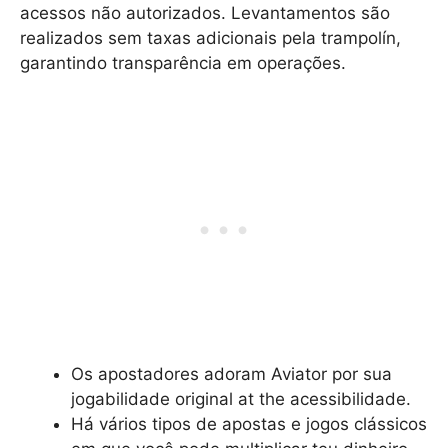
acessos não autorizados. Levantamentos são
realizados sem taxas adicionais pela trampolín,
garantindo transparência em operações.
Os apostadores adoram Aviator por sua
jogabilidade original at the acessibilidade.
Há vários tipos de apostas e jogos clássicos