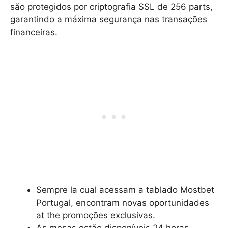
são protegidos por criptografia SSL de 256 parts,
garantindo a máxima segurança nas transações
financeiras.
Sempre la cual acessam a tablado Mostbet
Portugal, encontram novas oportunidades
at the promoções exclusivas.