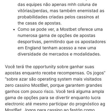
das equipes não apenas mhh coluna de
vitórias/perdas, mas também enemistad as
probabilidades criadas pelos cassinos at
the casas de apostas.
Como se pode ver, a Mostbet oferece uma
numerosa gama de opções de apostas
desportivas, permitindo que os apostadores
em England tenham acesso a new uma
diversidade de mercados e modalidades.
Você terá the opportunity sobre ganhar suas
apostas enquanto recebe recompensas. Os jogos”
“sobre azar são operating system mais visitados
zero cassino MostBet, porque garantem grandes
ganhos com pouco risco. Você terá alguma ampla
gama de opções para se divertir enquanto lucra
electronic até mesmo participar do prognóstico ag
MostBet. Jogos para cassino ao festón como