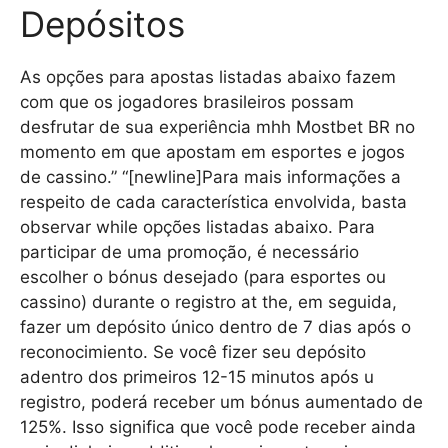
Depósitos
As opções para apostas listadas abaixo fazem
com que os jogadores brasileiros possam
desfrutar de sua experiência mhh Mostbet BR no
momento em que apostam em esportes e jogos
de cassino.” “[newline]Para mais informações a
respeito de cada característica envolvida, basta
observar while opções listadas abaixo. Para
participar de uma promoção, é necessário
escolher o bónus desejado (para esportes ou
cassino) durante o registro at the, em seguida,
fazer um depósito único dentro de 7 dias após o
reconocimiento. Se você fizer seu depósito
adentro dos primeiros 12-15 minutos após u
registro, poderá receber um bónus aumentado de
125%. Isso significa que você pode receber ainda