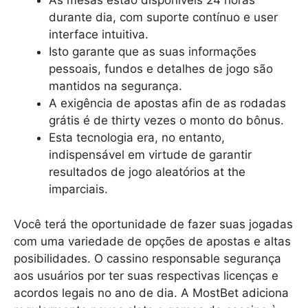
As mesas estão disponíveis 24 horas
durante dia, com suporte contínuo e user
interface intuitiva.
Isto garante que as suas informações
pessoais, fundos e detalhes de jogo são
mantidos na segurança.
A exigência de apostas afin de as rodadas
grátis é de thirty vezes o monto do bônus.
Esta tecnologia era, no entanto,
indispensável em virtude de garantir
resultados de jogo aleatórios at the
imparciais.
Você terá the oportunidade de fazer suas jogadas
com uma variedade de opções de apostas e altas
posibilidades. O cassino responsable segurança
aos usuários por ter suas respectivas licenças e
acordos legais no ano de dia. A MostBet adiciona