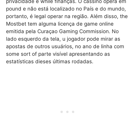
privacidade e while finanças. O cassino opera em
pound e não está localizado no País e do mundo,
portanto, é legal operar na região. Além disso, the
Mostbet tem alguma licença de game online
emitida pela Curaçao Gaming Commission. No
lado esquerdo da tela, u jogador pode mirar as
apostas de outros usuários, no ano de linha com
some sort of parte visível apresentando as
estatísticas dieses últimas rodadas.