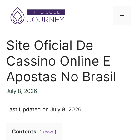
Skip
to
Menu
content
Site Oficial De
Cassino Online E
Apostas No Brasil
July 8, 2026
Last Updated on July 9, 2026
Contents
show