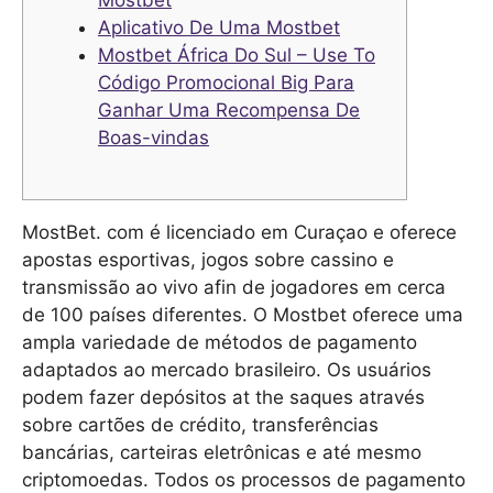
Mostbet
Aplicativo De Uma Mostbet
Mostbet África Do Sul – Use To
Código Promocional Big Para
Ganhar Uma Recompensa De
Boas-vindas
MostBet. com é licenciado em Curaçao e oferece
apostas esportivas, jogos sobre cassino e
transmissão ao vivo afin de jogadores em cerca
de 100 países diferentes. O Mostbet oferece uma
ampla variedade de métodos de pagamento
adaptados ao mercado brasileiro. Os usuários
podem fazer depósitos at the saques através
sobre cartões de crédito, transferências
bancárias, carteiras eletrônicas e até mesmo
criptomoedas. Todos os processos de pagamento