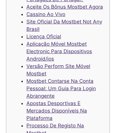
Aceite Os Bônus Mostbet Agora
Cassino Ao Vivo
Site Oficial Da Mostbet Not Any
Brasil
Licença Oficial
Aplicação Móvel Mostbet
Electronic Para Dispositivos
Android/ios
Versão Perform Site Móvel
Mostbet
Mostbet Contarse Na Conta
Pessoal: Um Guia Para Login
Abrangente
Apostas Desportivas E
Mercados Disponíveis Na
Plataforma
Processo De Registo Na