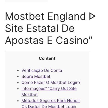
Mostbet England ᐈ
Site Estatal De
Apostas E Casino”
Content
Verificação De Conta
Sobre Mostbet
Como Fazer O Mostbet Login?
Informações” “Carry Out Site
Mostbet
Métodos Seguros Para Hundir
Os Dados De Mostbet Login