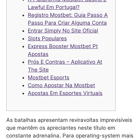
Lawful Em Portugal?
Registro Mostbet: Guia Passo A
Passo Para Criar Alguma Conta
Entrar Simply No Site Oficial
Slots Populares
Express Booster Mostbet Pt
Apostas
Prós E Contras – Aplicativo At
The Site
Mostbet Esports
Como Apostar Na Mostbet
Apostas Em Esportes Virtuais
As batalhas apresentam reviravoltas imprevisíveis
que mantêm os apreciantes neste título em
constante adrenalina. Para operating-system mais