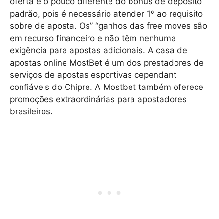
oferta é o pouco diferente do bônus de depósito
padrão, pois é necessário atender 1º ao requisito
sobre de aposta. Os” “ganhos das free moves são
em recurso financeiro e não têm nenhuma
exigência para apostas adicionais. A casa de
apostas online MostBet é um dos prestadores de
serviços de apostas esportivas cependant
confiáveis do Chipre. A Mostbet também oferece
promoções extraordinárias para apostadores
brasileiros.