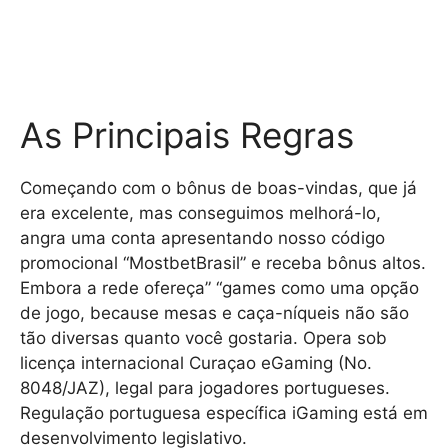
As Principais Regras
Começando com o bônus de boas-vindas, que já
era excelente, mas conseguimos melhorá-lo,
angra uma conta apresentando nosso código
promocional “MostbetBrasil” e receba bônus altos.
Embora a rede ofereça” “games como uma opção
de jogo, because mesas e caça-níqueis não são
tão diversas quanto você gostaria. Opera sob
licença internacional Curaçao eGaming (No.
8048/JAZ), legal para jogadores portugueses.
Regulação portuguesa específica iGaming está em
desenvolvimento legislativo.