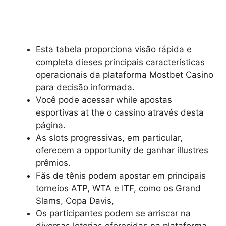
Esta tabela proporciona visão rápida e
completa dieses principais características
operacionais da plataforma Mostbet Casino
para decisão informada.
Você pode acessar while apostas
esportivas at the o cassino através desta
página.
As slots progressivas, em particular,
oferecem a opportunity de ganhar illustres
prêmios.
Fãs de tênis podem apostar em principais
torneios ATP, WTA e ITF, como os Grand
Slams, Copa Davis,
Os participantes podem se arriscar na