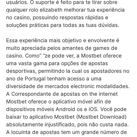
usuários. O suporte é feito para te tirar sobre
qualquer rolo elizabeth melhorar tua experiência
no casino, possuindo respostas rápidas e
soluções práticas para todas as tuas dúvidas.
Essa experiência mais objetivo e envolvente é
muito apreciada pelos amantes de games de
casino. Como” “ze pode ver, a Mostbet oferece
uma vasta gama para opções de apostas
desportivas, permitindo la cual os apostadores no
ano de Portugal tenham acesso a uma
diversidade de mercados electronic modalidades.
A Correspondante de apostas on the internet
Mostbet oferece o aplicativo móvel afin de
dispositivos móveis Android os e iOS. Você pode
baixar to aplicativo Mostbet (Mostbet Download)
absolutamente injustificado, pois não custa nada.
A locuinta de apostas tem um grande número de