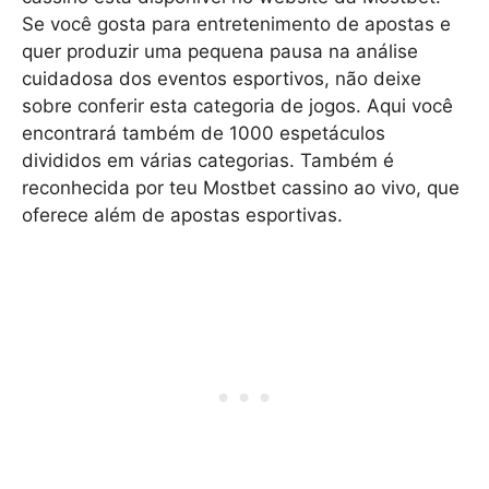
Se você gosta para entretenimento de apostas e
quer produzir uma pequena pausa na análise
cuidadosa dos eventos esportivos, não deixe
sobre conferir esta categoria de jogos. Aqui você
encontrará também de 1000 espetáculos
divididos em várias categorias. Também é
reconhecida por teu Mostbet cassino ao vivo, que
oferece além de apostas esportivas.