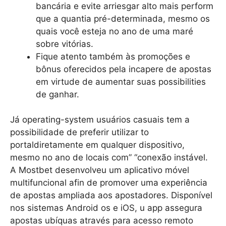
bancária e evite arriesgar alto mais perform
que a quantia pré-determinada, mesmo os
quais você esteja no ano de uma maré
sobre vitórias.
Fique atento também às promoções e
bônus oferecidos pela incapere de apostas
em virtude de aumentar suas possibilities
de ganhar.
Já operating-system usuários casuais tem a
possibilidade de preferir utilizar to
portaldiretamente em qualquer dispositivo,
mesmo no ano de locais com” “conexão instável.
A Mostbet desenvolveu um aplicativo móvel
multifuncional afin de promover uma experiência
de apostas ampliada aos apostadores. Disponível
nos sistemas Android os e iOS, u app assegura
apostas ubíquas através para acesso remoto