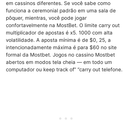
em cassinos diferentes. Se você sabe como
funciona a ceremonial padrão em uma sala de
pôquer, mientras, você pode jogar
confortavelmente na MostBet. O limite carry out
multiplicador de apostas é х5. 1000 com alta
volatilidade. A aposta mínima é de $0, 25, a
intencionadamente máxima é para $60 no site
formal da Mostbet. Jogos no cassino Mostbet
abertos em modos tela cheia — em todo um
computador ou keep track of” “carry out telefone.