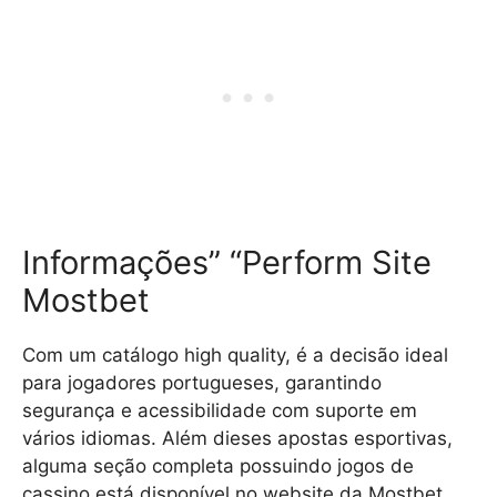
Informações” “Perform Site
Mostbet
Com um catálogo high quality, é a decisão ideal
para jogadores portugueses, garantindo
segurança e acessibilidade com suporte em
vários idiomas. Além dieses apostas esportivas,
alguma seção completa possuindo jogos de
cassino está disponível no website da Mostbet.