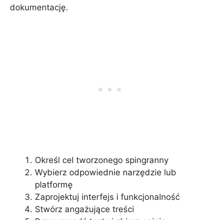
dokumentację.
Określ cel tworzonego spingranny
Wybierz odpowiednie narzędzie lub
platformę
Zaprojektuj interfejs i funkcjonalność
Stwórz angażujące treści