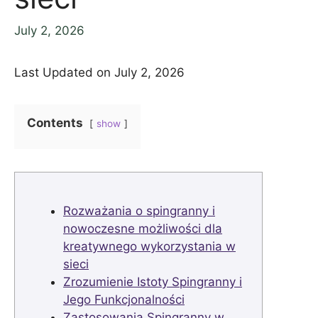
July 2, 2026
Last Updated on July 2, 2026
Contents
show
Rozważania o spingranny i
nowoczesne możliwości dla
kreatywnego wykorzystania w
sieci
Zrozumienie Istoty Spingranny i
Jego Funkcjonalności
Zastosowania Spingranny w