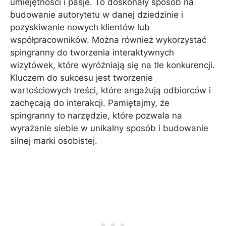
umiejętności i pasje. To doskonały sposób na
budowanie autorytetu w danej dziedzinie i
pozyskiwanie nowych klientów lub
współpracowników. Można również wykorzystać
spingranny do tworzenia interaktywnych
wizytówek, które wyróżniają się na tle konkurencji.
Kluczem do sukcesu jest tworzenie
wartościowych treści, które angażują odbiorców i
zachęcają do interakcji. Pamiętajmy, że
spingranny to narzędzie, które pozwala na
wyrażanie siebie w unikalny sposób i budowanie
silnej marki osobistej.