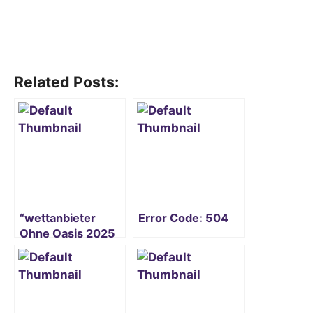
Related Posts:
“wettanbieter
Error Code: 504
Ohne Oasis 2025
Seriöse
Wettanbieter
Ohne Sperre