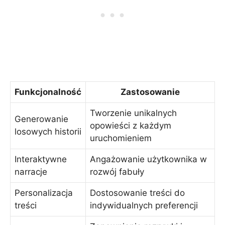
Funkcjonalność
Zastosowanie
Tworzenie unikalnych
Generowanie
opowieści z każdym
losowych historii
uruchomieniem
Interaktywne
Angażowanie użytkownika w
narracje
rozwój fabuły
Personalizacja
Dostosowanie treści do
treści
indywidualnych preferencji