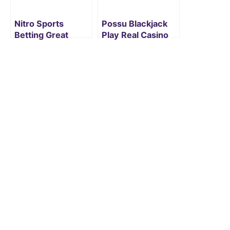
Nitro Sports
Possu Blackjack
Betting Great
Play Real Casino
Odds & Action
Fun Now
Now