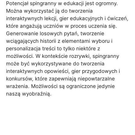
Potencjał spingranny w edukacji jest ogromny.
Można wykorzystać ją do tworzenia
interaktywnych lekcji, gier edukacyjnych i ćwiczeń,
które angażują uczniów w proces uczenia się.
Generowanie losowych pytań, tworzenie
wciągających historii z elementami wyboru i
personalizacja treści to tylko niektóre z
możliwości. W kontekście rozrywki, spingranny
może być wykorzystywane do tworzenia
interaktywnych opowieści, gier przygodowych i
konkursów, które zapewniają niepowtarzalne
wrażenia. Możliwości są ograniczone jedynie
naszą wyobraźnią.