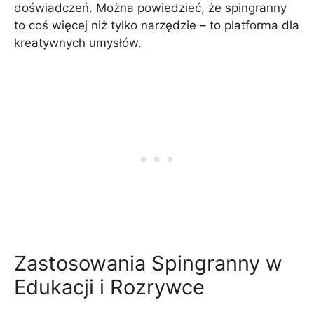
doświadczeń. Można powiedzieć, że spingranny
to coś więcej niż tylko narzędzie – to platforma dla
kreatywnych umysłów.
Zastosowania Spingranny w
Edukacji i Rozrywce