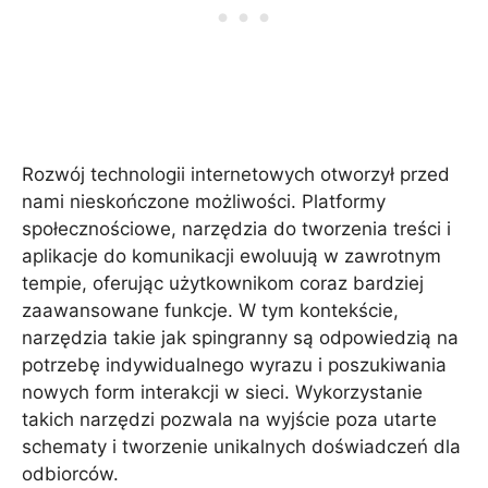
Rozwój technologii internetowych otworzył przed
nami nieskończone możliwości. Platformy
społecznościowe, narzędzia do tworzenia treści i
aplikacje do komunikacji ewoluują w zawrotnym
tempie, oferując użytkownikom coraz bardziej
zaawansowane funkcje. W tym kontekście,
narzędzia takie jak
spingranny
są odpowiedzią na
potrzebę indywidualnego wyrazu i poszukiwania
nowych form interakcji w sieci. Wykorzystanie
takich narzędzi pozwala na wyjście poza utarte
schematy i tworzenie unikalnych doświadczeń dla
odbiorców.