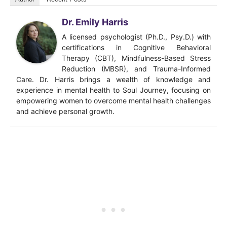
Dr. Emily Harris
A licensed psychologist (Ph.D., Psy.D.) with
certifications in Cognitive Behavioral
Therapy (CBT), Mindfulness-Based Stress
Reduction (MBSR), and Trauma-Informed
Care. Dr. Harris brings a wealth of knowledge and
experience in mental health to Soul Journey, focusing on
empowering women to overcome mental health challenges
and achieve personal growth.