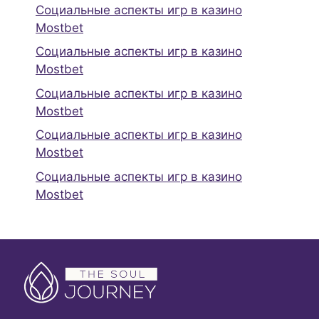
Социальные аспекты игр в казино
Mostbet
Социальные аспекты игр в казино
Mostbet
Социальные аспекты игр в казино
Mostbet
Социальные аспекты игр в казино
Mostbet
Социальные аспекты игр в казино
Mostbet