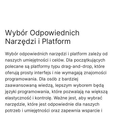
Wybór Odpowiednich
Narzędzi i Platform
Wybór odpowiednich narzędzi i platform zależy od
naszych umiejętności i celów. Dla początkujących
polecane są platformy typu drag-and-drop, które
oferują prosty interfejs i nie wymagają znajomości
programowania. Dla osób z bardziej
zaawansowaną wiedzą, lepszym wyborem będą
języki programowania, które pozwalają na większą
elastyczność i kontrolę. Ważne jest, aby wybrać
narzędzie, które jest odpowiednie dla naszych
potrzeb i umiejętności oraz zapewnia wsparcie i