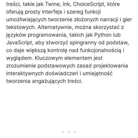
treści, takie jak Twine, Ink, ChoiceScript, które
oferują prosty interfejs i szereg funkcji
umożliwiających tworzenie złożonych narracji i gier
tekstowych. Alternatywnie, można skorzystać z
języków programowania, takich jak Python lub
JavaScript, aby stworzyć spingranny od podstaw,
co daje większą kontrolę nad funkcjonalnością i
wyglądem. Kluczowym elementem jest
zrozumienie podstawowych zasad projektowania
interaktywnych doświadczeń i umiejętność
tworzenia angażujących treści.