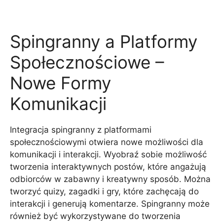
Spingranny a Platformy
Społecznościowe –
Nowe Formy
Komunikacji
Integracja spingranny z platformami
społecznościowymi otwiera nowe możliwości dla
komunikacji i interakcji. Wyobraź sobie możliwość
tworzenia interaktywnych postów, które angażują
odbiorców w zabawny i kreatywny sposób. Można
tworzyć quizy, zagadki i gry, które zachęcają do
interakcji i generują komentarze. Spingranny może
również być wykorzystywane do tworzenia