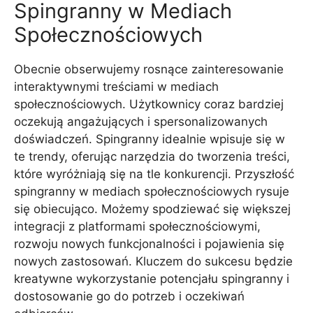
Spingranny w Mediach
Społecznościowych
Obecnie obserwujemy rosnące zainteresowanie
interaktywnymi treściami w mediach
społecznościowych. Użytkownicy coraz bardziej
oczekują angażujących i spersonalizowanych
doświadczeń. Spingranny idealnie wpisuje się w
te trendy, oferując narzędzia do tworzenia treści,
które wyróżniają się na tle konkurencji. Przyszłość
spingranny w mediach społecznościowych rysuje
się obiecująco. Możemy spodziewać się większej
integracji z platformami społecznościowymi,
rozwoju nowych funkcjonalności i pojawienia się
nowych zastosowań. Kluczem do sukcesu będzie
kreatywne wykorzystanie potencjału spingranny i
dostosowanie go do potrzeb i oczekiwań