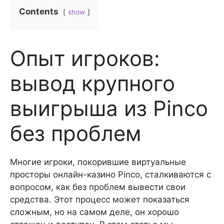
Contents
show
Опыт игроков:
вывод крупного
выигрыша из Pinco
без проблем
Многие игроки, покорившие виртуальные
просторы онлайн-казино Pinco, сталкиваются с
вопросом, как без проблем вывести свои
средства. Этот процесс может показаться
сложным, но на самом деле, он хорошо