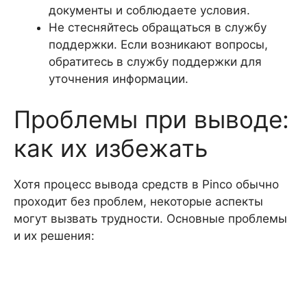
документы и соблюдаете условия.
Не стесняйтесь обращаться в службу
поддержки. Если возникают вопросы,
обратитесь в службу поддержки для
уточнения информации.
Проблемы при выводе:
как их избежать
Хотя процесс вывода средств в Pinco обычно
проходит без проблем, некоторые аспекты
могут вызвать трудности. Основные проблемы
и их решения: