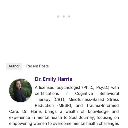
Author
Recent Posts
Dr. Emily Harris
A licensed psychologist (Ph.D., Psy.D.) with
certifications in Cognitive Behavioral
Therapy (CBT), Mindfulness-Based Stress
Reduction (MBSR), and Trauma-Informed
Care. Dr. Harris brings a wealth of knowledge and
experience in mental health to Soul Journey, focusing on
empowering women to overcome mental health challenges