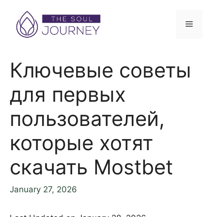
Skip
to
Menu
content
Ключевые советы
для первых
пользователей,
которые хотят
скачать Mostbet
January 27, 2026