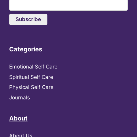
Subscribe
Categories
Emotional Self Care
Spiritual Self Care
Physical Self Care
Journals
About
About Us