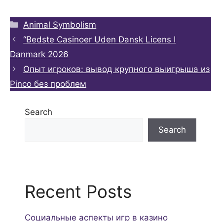
Categories
Animal Symbolism
“Bedste Casinoer Uden Dansk Licens I
Danmark 2026
Опыт игроков: вывод крупного выигрыша из
Pinco без проблем
Search
Search
Recent Posts
Социальные аспекты игр в казино