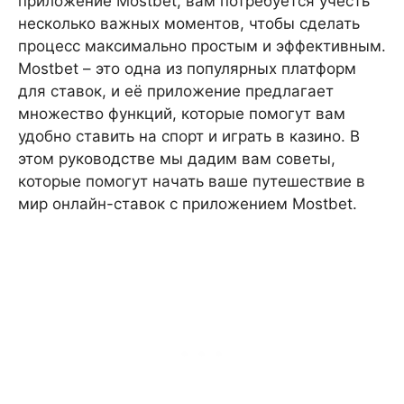
приложение Mostbet, вам потребуется учесть
несколько важных моментов, чтобы сделать
процесс максимально простым и эффективным.
Mostbet – это одна из популярных платформ
для ставок, и её приложение предлагает
множество функций, которые помогут вам
удобно ставить на спорт и играть в казино. В
этом руководстве мы дадим вам советы,
которые помогут начать ваше путешествие в
мир онлайн-ставок с приложением Mostbet.