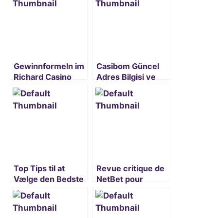
Gewinnformeln im
Casibom Güncel
Richard Casino
Adres Bilgisi ve
entschlüsseln
Erişim Rehberi
2024
Top Tips til at
Revue critique de
Vælge den Bedste
NetBet pour
Danske Casino
joueurs français
Online Oplevelse