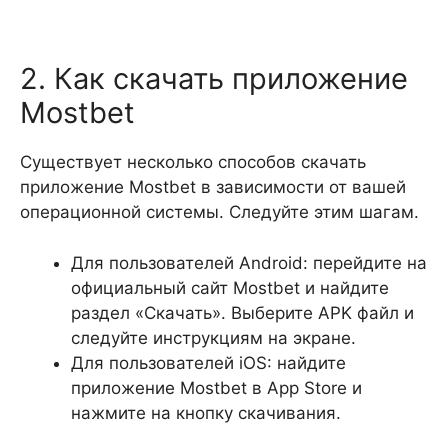
2. Как скачать приложение
Mostbet
Существует несколько способов скачать
приложение Mostbet в зависимости от вашей
операционной системы. Следуйте этим шагам.
Для пользователей Android: перейдите на
официальный сайт Mostbet и найдите
раздел «Скачать». Выберите APK файл и
следуйте инструкциям на экране.
Для пользователей iOS: найдите
приложение Mostbet в App Store и
нажмите на кнопку скачивания.