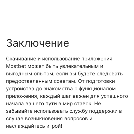
Заключение
Скачивание и использование приложения
Mostbet может быть увлекательным и
выгодным опытом, если вы будете следовать
предоставленным советам. От подготовки
устройства до знакомства с функционалом
приложения, каждый шаг важен для успешного
начала вашего пути в мир ставок. Не
забывайте использовать службу поддержки в
случае возникновения вопросов и
наслаждайтесь игрой!