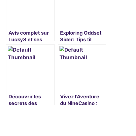
Avis complet sur
Exploring Oddset
Lucky8 et ses
Sider: Tips til
bonus
Succesfulde
Sportsbetting
Strategier
Découvrir les
Vivez l’Aventure
secrets des
du NineCasino :
probabilités au
Probabilités et
Hyper Casino pour
Divertissement
mieux jouer
sans Limites