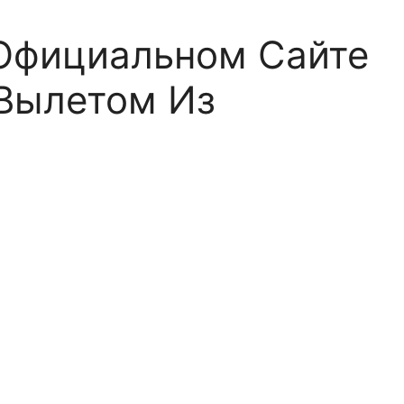
 Официальном Сайте
 Вылетом Из