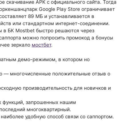
е скачивание APK с официального сайта. Тогда
тюркеншанцпарк Google Play Store ограничивает
составляет 89 МБ и устанавливается в
йств или стандартном интернет-соединении.
ы в БК Mostbet быстро решаются через
 саппорта можно попросить промокод а бонусы
бочее зеркало
мостбет
.
атным демо-режимом, в котором но
о — многочисленные положительные отзыв о
сходную производительность для новичков и
ых функций, запрошенных нашим
 последний многоквартирный.
 наиболее удобную способ связи со саппортом.