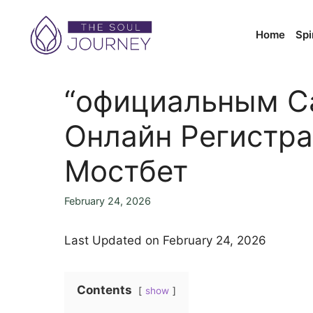
Skip
to
Home
Spi
content
“официальным С
Онлайн Регистра
Мостбет
February 24, 2026
Last Updated on February 24, 2026
Contents
show