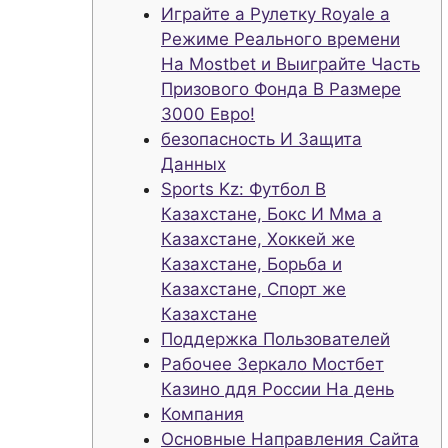
Играйте а Рулетку Royale а
Режиме Реального времени
На Mostbet и Выиграйте Часть
Призового Фонда В Размере
3000 Евро!
безопасность И Защита
Данных
Sports Kz: Футбол В
Казахстане, Бокс И Мма а
Казахстане, Хоккей же
Казахстане, Борьба и
Казахстане, Спорт же
Казахстане
Поддержка Пользователей
Рабочее Зеркало Мостбет
Казино ддя России На день
Компания
Основные Направления Сайта