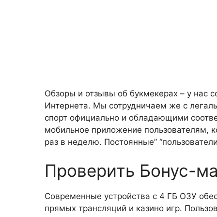
Обзоры и отзывы об букмекерах – у нас 
Интернета. Мы сотрудничаем же с лега
спорт официально и обладающими соот
мобильное приложение пользователям, к
раз в неделю. Постоянные” “пользовате
Проверить Бонус-м
Современные устройства с 4 ГБ ОЗУ обе
прямых трансляций и казино игр. Пользо