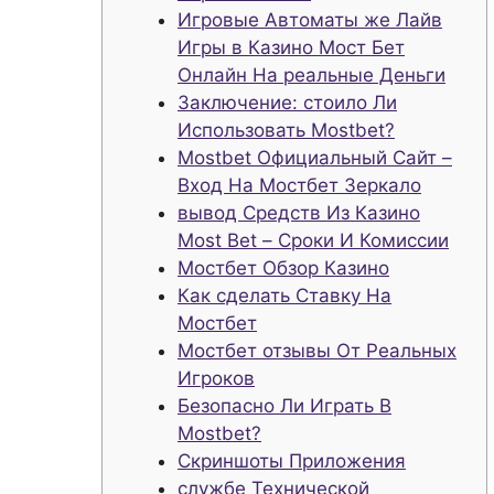
Игровые Автоматы же Лайв
Игры в Казино Мост Бет
Онлайн На реальные Деньги
Заключение: стоило Ли
Использовать Mostbet?
Mostbet Официальный Сайт –
Вход На Мостбет Зеркало
вывод Средств Из Казино
Most Bet – Сроки И Комиссии
Мостбет Обзор Казино
Как сделать Ставку На
Мостбет
Мостбет отзывы От Реальных
Игроков
Безопасно Ли Играть В
Mostbet?
Скриншоты Приложения
службе Технической