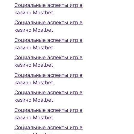
Социальные аспекты игр в
казино Mostbet
Социальные аспекты игр в
казино Mostbet
Социальные аспекты игр в
казино Mostbet
Социальные аспекты игр в
казино Mostbet
Социальные аспекты игр в
казино Mostbet
Социальные аспекты игр в
казино Mostbet
Социальные аспекты игр в
казино Mostbet
Социальные аспекты игр в