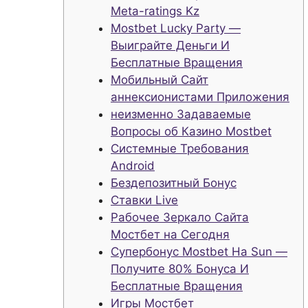
Meta-ratings Kz
Mostbet Lucky Party —
Выиграйте Деньги И
Бесплатные Вращения
Мобильный Сайт
аннексионистами Приложения
неизменно Задаваемые
Вопросы об Казино Mostbet
Системные Требования
Android
Бездепозитный Бонус
Ставки Live
Рабочее Зеркало Сайта
Мостбет на Сегодня
Супербонус Mostbet На Sun —
Получите 80% Бонуса И
Бесплатные Вращения
Игры Мостбет