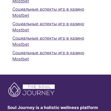
Mostbet
Социальные аспекты игр в казино
Mostbet
Социальные аспекты игр в казино
Mostbet
Социальные аспекты игр в казино
Mostbet
Социальные аспекты игр в казино
Mostbet
Soul Journey is a holistic wellness platform