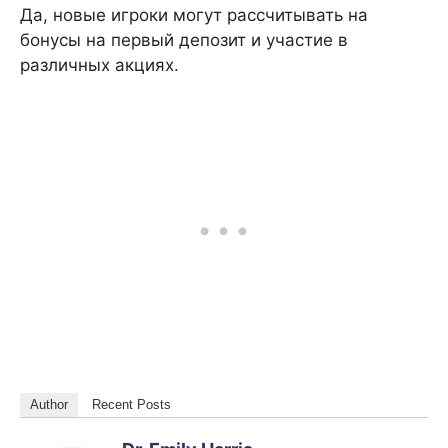
Да, новые игроки могут рассчитывать на
бонусы на первый депозит и участие в
различных акциях.
Author
Recent Posts