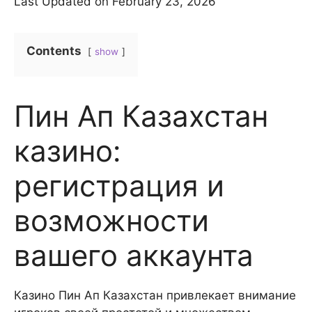
Last Updated on February 23, 2026
Contents
show
Пин Ап Казахстан
казино:
регистрация и
возможности
вашего аккаунта
Казино Пин Ап Казахстан привлекает внимание