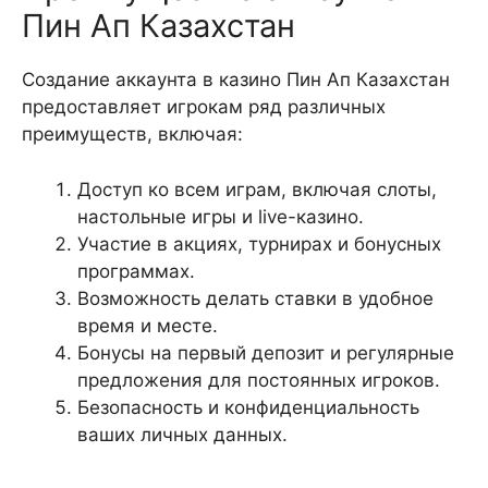
Пин Ап Казахстан
Создание аккаунта в казино Пин Ап Казахстан
предоставляет игрокам ряд различных
преимуществ, включая:
Доступ ко всем играм, включая слоты,
настольные игры и live-казино.
Участие в акциях, турнирах и бонусных
программах.
Возможность делать ставки в удобное
время и месте.
Бонусы на первый депозит и регулярные
предложения для постоянных игроков.
Безопасность и конфиденциальность
ваших личных данных.