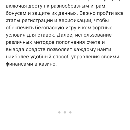
включая доступ к разнообразным играм,
бонусам и защите их данных. Важно пройти все
этапы регистрации и верификации, чтобы
обеспечить безопасную игру и комфортные
условия для ставок. Далее, использование
различных методов пополнения счета и
вывода средств позволяет каждому найти
наиболее удобный способ управления своими
финансами в казино.