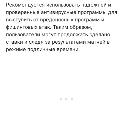
Рекомендуется использовать надежной и
проверенные антивирусные программы для
выступить от вредоносных программ и
фишинговых атак. Таким образом,
пользователи могут продолжать сделано
ставки и следя за результатами матчей в
режиме подлинные времени.