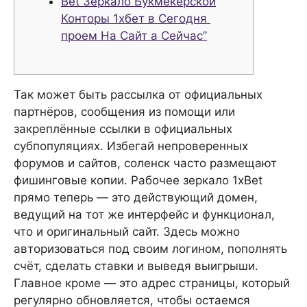
Bet Зеркало Букмекерской
Конторы 1хбет в Сегодня ️
проем На Сайт а Сейчас”
Так может быть рассылка от официальных
партнёров, сообщения из помощи или
закреплённые ссылки в официальных
субпопуляциях. Избегай непроверенных
форумов и сайтов, соленск часто размещают
фишинговые копии. Рабочее зеркало 1xBet
прямо теперь — это действующий домен,
ведущий на тот же интерфейс и функционал,
что и оригинальный сайт. Здесь можно
авторизоваться под своим логином, пополнять
счёт, сделать ставки и выведя выигрыши.
Главное кроме — это адрес страницы, который
регулярно обновляется, чтобы остаемся