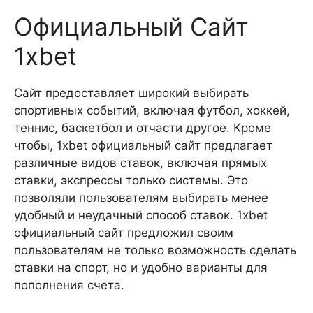
Официальный Сайт
1xbet
Сайт предоставляет широкий выбирать
спортивных событий, включая футбол, хоккей,
теннис, баскетбол и отчасти другое. Кроме
чтобы, 1xbet официальный сайт предлагает
различные видов ставок, включая прямых
ставки, экспрессы только системы. Это
позволяли пользователям выбирать менее
удобный и неудачный способ ставок. 1xbet
официальный сайт предложил своим
пользователям не только возможность сделать
ставки на спорт, но и удобно варианты для
пополнения счета.