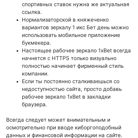
спортивных ставок нужна же актуальная
ссылка.
Нормализаторской в княжеченко
вариантов зеркалу 1 икс Бет день можно
использовать мобильное приложение
букмекера.
Настоящее рабочее зеркало 1xBet всегда
начнется с HTTPS только визуально
полностью начинает фирменный стиль
компании.
Если ты постоянно сталкиваешься со
недоступностью сайта, просто добавь
рабочее зеркало 1xBet в закладки
браузера.
Всегда следует может внимательным и
осмотрительно при вводе киборгоподобный
данных и финансовой информации на сайте.