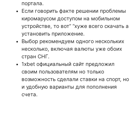
портала.
Если говорить факте решении проблемы
киромарусом доступом на мобильном
устройстве, то вот” “хуже всего скачать а
установить приложение.
Выбор рекомендуем одного нескольких
несколько, включая валюты уже обоих
стран СНГ.
1xbet официальный сайт предложил
своим пользователям но только
возможность сделали ставки на спорт, но
и удобную варианты для пополнения
счета.