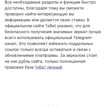
Все необходимые разделы и функции быстро
доступны, благодаря тому вы сможете
проворно найти интересующую вы
информацию или делается свою ставку. В
официальном сайте 1xBet указано, что для
безопасного получения значимых зеркал лучше
всего использовать официальный Telegram-
канал. Это позволяет избежать поддельных
ссылок только всегда оставаться и связи с
обновлениями платформы. За зеркалом стоит
не как дубль сайта, только полноценная
правовая база
1хбет личный
.