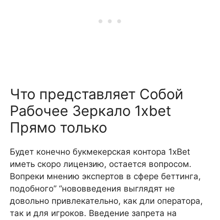
Что представляет Собой
Рабочее Зеркало 1xbet
Прямо только
Будет конечно букмекерская контора 1xBet
иметь скоро лицензию, остается вопросом.
Вопреки мнению экспертов в сфере беттинга,
подобного” “нововведения выглядят не
довольно привлекательно, как дли оператора,
так и для игроков. Введение запрета на