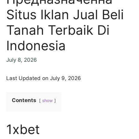
Situs Iklan Jual Beli
Tanah Terbaik Di
Indonesia
July 8, 2026
Last Updated on July 9, 2026
Contents
show
1xbet