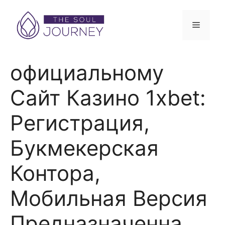
Skip
to
Menu
content
официальному
Сайт Казино 1xbet:
Регистрация,
Букмекерская
Контора,
Мобильная Версия
Предназначенна