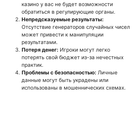
казино у вас не будет возможности
обратиться в регулирующие органы.
Непредсказуемые результаты:
Отсутствие генераторов случайных чисел
может привести к манипуляции
результатами.
Потеря денег:
Игроки могут легко
потерять свой бюджет из-за нечестных
практик.
Проблемы с безопасностью:
Личные
данные могут быть украдены или
использованы в мошеннических схемах.