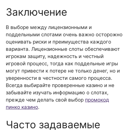
Заключение
В выборе между лицензионными и
поддельными слотами очень важно осторожно
оценивать риски и преимущества каждого
варианта. Лицензионные слоты обеспечивают
игрокам защиту, надежность и честный
игровой процесс, тогда как поддельные игры
могут привести к потере не только денег, но и
уверенности в честности самого процесса.
Всегда выбирайте проверенные казино и не
забывайте изучать информацию о слотах,
прежде чем делать свой выбор
промокод
пинко казино
.
Часто задаваемые