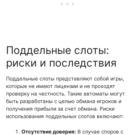
Поддельные слоты:
риски и последствия
Поддельные слоты представляют собой игры,
которые не имеют лицензии и не проходят
проверку на честность. Такие автоматы могут
быть разработаны с целью обмана игроков и
получения прибыли за счет обмана. Риски
использования поддельных слотов включают:
Отсутствие доверия:
В случае споров с