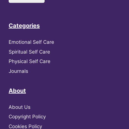
Categories
Emotional Self Care
Spiritual Self Care
Physical Self Care
Journals
About
About Us
Copyright Policy
Cookies Policy