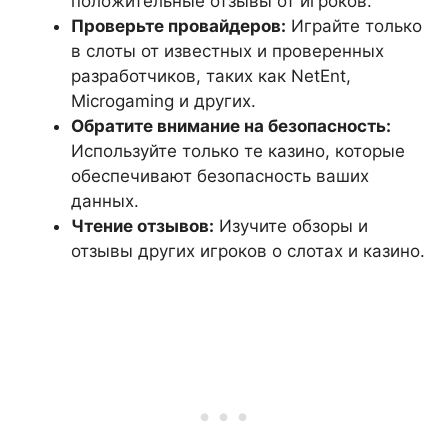
положительные отзывы от игроков.
Проверьте провайдеров:
Играйте только
в слоты от известных и проверенных
разработчиков, таких как NetEnt,
Microgaming и других.
Обратите внимание на безопасность:
Используйте только те казино, которые
обеспечивают безопасность ваших
данных.
Чтение отзывов:
Изучите обзоры и
отзывы других игроков о слотах и казино.