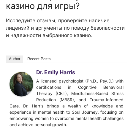
казино для игры?
Исследуйте отзывы, проверяйте наличие
лицензий и аргументы по поводу безопасности
и надежности выбранного казино.
Author
Recent Posts
Dr. Emily Harris
A licensed psychologist (Ph.D., Psy.D.) with
certifications in Cognitive Behavioral
Therapy (CBT), Mindfulness-Based Stress
Reduction (MBSR), and Trauma-Informed
Care. Dr. Harris brings a wealth of knowledge and
experience in mental health to Soul Journey, focusing on
empowering women to overcome mental health challenges
and achieve personal growth.