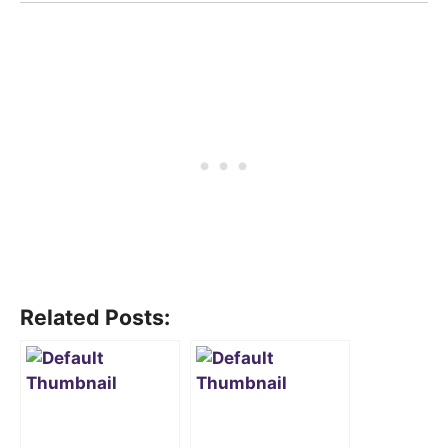
Related Posts: