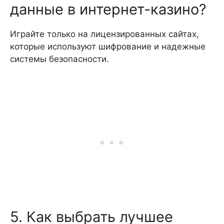
данные в интернет-казино?
Играйте только на лицензированных сайтах,
которые используют шифрование и надежные
системы безопасности.
5. Как выбрать лучшее