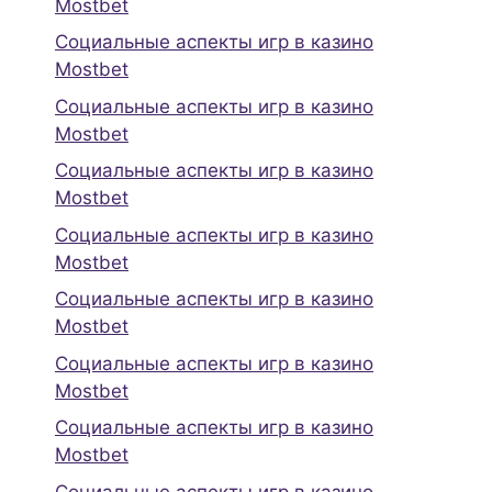
Mostbet
Социальные аспекты игр в казино
Mostbet
Социальные аспекты игр в казино
Mostbet
Социальные аспекты игр в казино
Mostbet
Социальные аспекты игр в казино
Mostbet
Социальные аспекты игр в казино
Mostbet
Социальные аспекты игр в казино
Mostbet
Социальные аспекты игр в казино
Mostbet
Социальные аспекты игр в казино