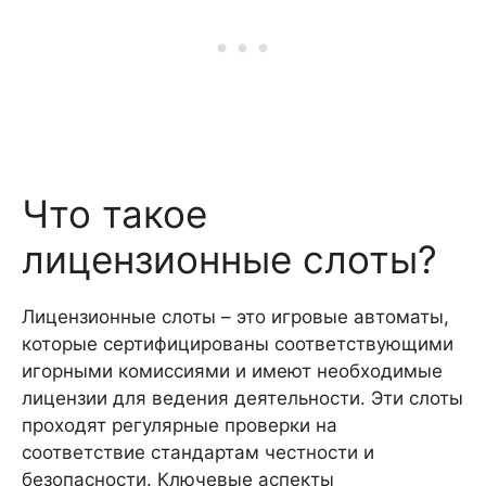
Что такое
лицензионные слоты?
Лицензионные слоты – это игровые автоматы,
которые сертифицированы соответствующими
игорными комиссиями и имеют необходимые
лицензии для ведения деятельности. Эти слоты
проходят регулярные проверки на
соответствие стандартам честности и
безопасности. Ключевые аспекты