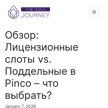
Skip
to
Menu
content
Обзор:
Лицензионные
слоты vs.
Поддельные в
Pinco – что
выбрать?
January 7, 2026