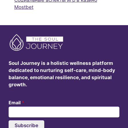
Mostbet
Soul Journey is a holistic wellness platform
dedicated to nurturing self-care, mind-body
balance, emotional resilience, and spiritual
growth.
Email
*
Subscribe