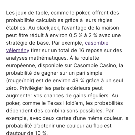
Les jeux de table, comme le poker, offrent des
probabilités calculables grâce à leurs règles
établies. Au blackjack, l’avantage de la maison
peut être réduit à environ 0,5 % à 2 % avec une
stratégie de base. Par exemple,
casombie
vélemény
tirer sur un total de 16 repose sur des
analyses mathématiques. À la roulette
européenne, disponible sur Casombie Casino, la
probabilité de gagner sur un pari simple
(rouge/noir) est de environ 49 % grâce à un seul
zéro. Privilégier les paris extérieurs peut
augmenter vos chances de gains réguliers. Au
poker, comme le Texas Hold’em, les probabilités
dépendent des combinaisons possibles. Par
exemple, avec deux cartes d’une même couleur, la
probabilité d’obtenir une couleur au flop est
d’autour de 10 %.