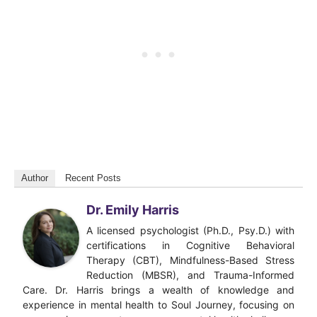
Author
Recent Posts
Dr. Emily Harris
A licensed psychologist (Ph.D., Psy.D.) with
certifications in Cognitive Behavioral
Therapy (CBT), Mindfulness-Based Stress
Reduction (MBSR), and Trauma-Informed
Care. Dr. Harris brings a wealth of knowledge and
experience in mental health to Soul Journey, focusing on