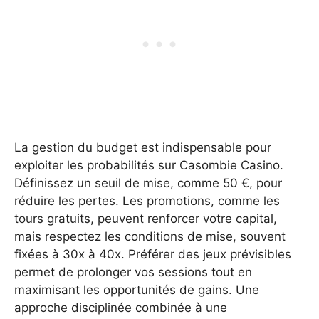
La gestion du budget est indispensable pour
exploiter les probabilités sur Casombie Casino.
Définissez un seuil de mise, comme 50 €, pour
réduire les pertes. Les promotions, comme les
tours gratuits, peuvent renforcer votre capital,
mais respectez les conditions de mise, souvent
fixées à 30x à 40x. Préférer des jeux prévisibles
permet de prolonger vos sessions tout en
maximisant les opportunités de gains. Une
approche disciplinée combinée à une