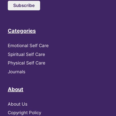
Subscribe
Categories
Emotional Self Care
Spiritual Self Care
Physical Self Care
Journals
About
About Us
Copyright Policy