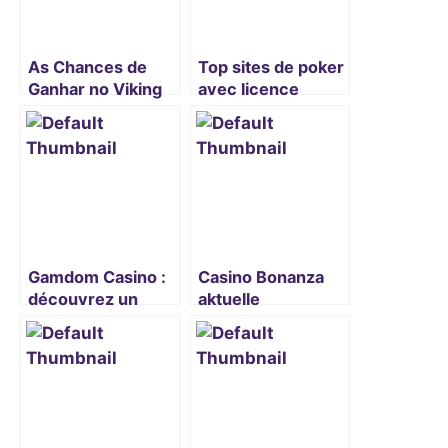
As Chances de
Top sites de poker
Ganhar no Viking
avec licence
Luck: Uma Visão
danoise en 2024 :
Matemática
guide complet
Gamdom Casino :
Casino Bonanza
découvrez un
aktuelle
univers où les
Anmeldung: Tipps
probabilités
für schnellen und
guident vos gains
sicheren Einstieg