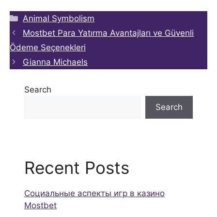
Categories
Animal Symbolism
Mostbet Para Yatırma Avantajları ve Güvenli
Ödeme Seçenekleri
Gianna Michaels
Search
Search
Recent Posts
Социальные аспекты игр в казино
Mostbet