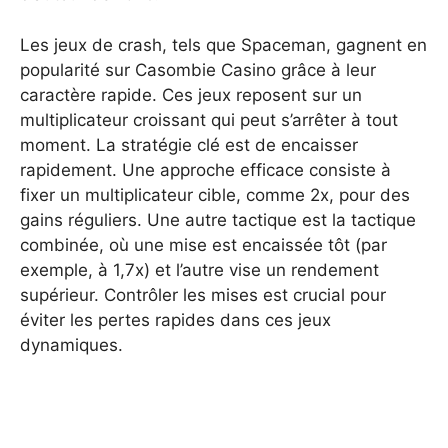
Les jeux de crash, tels que Spaceman, gagnent en
popularité sur Casombie Casino grâce à leur
caractère rapide. Ces jeux reposent sur un
multiplicateur croissant qui peut s’arrêter à tout
moment. La stratégie clé est de encaisser
rapidement. Une approche efficace consiste à
fixer un multiplicateur cible, comme 2x, pour des
gains réguliers. Une autre tactique est la tactique
combinée, où une mise est encaissée tôt (par
exemple, à 1,7x) et l’autre vise un rendement
supérieur. Contrôler les mises est crucial pour
éviter les pertes rapides dans ces jeux
dynamiques.