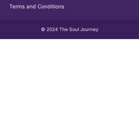
Terms and Conditions
© 2024 The Soul Journey