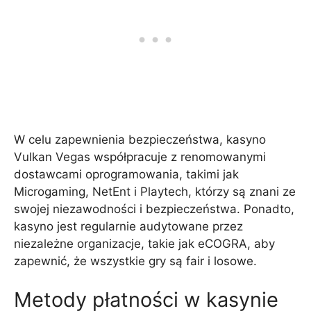
W celu zapewnienia bezpieczeństwa, kasyno
Vulkan Vegas współpracuje z renomowanymi
dostawcami oprogramowania, takimi jak
Microgaming, NetEnt i Playtech, którzy są znani ze
swojej niezawodności i bezpieczeństwa. Ponadto,
kasyno jest regularnie audytowane przez
niezależne organizacje, takie jak eCOGRA, aby
zapewnić, że wszystkie gry są fair i losowe.
Metody płatności w kasynie