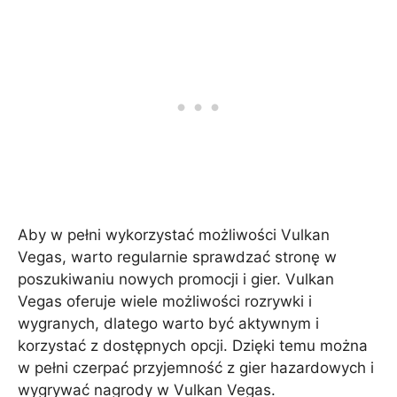
Aby w pełni wykorzystać możliwości Vulkan
Vegas, warto regularnie sprawdzać stronę w
poszukiwaniu nowych promocji i gier. Vulkan
Vegas oferuje wiele możliwości rozrywki i
wygranych, dlatego warto być aktywnym i
korzystać z dostępnych opcji. Dzięki temu można
w pełni czerpać przyjemność z gier hazardowych i
wygrywać nagrody w Vulkan Vegas.