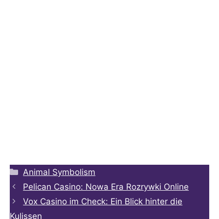
Categories
Animal Symbolism
Pelican Casino: Nowa Era Rozrywki Online
Vox Casino im Check: Ein Blick hinter die
Kulissen