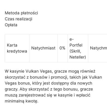
Metoda płatności
Czas realizacji
Opłata
e-
Karta
Portfel
Natychmiast
0%
Natychm
kredytowa
(Skrill,
Neteller)
W kasynie Vulkan Vegas, gracze mogą również
skorzystać z bonusów i promocji, takich jak Vulkan
Vegas bonus, który jest dostępny dla nowych
graczy. Aby skorzystać z tego bonusu, gracze
muszą zarejestrować się w kasynie i wpłacić
minimalną kwotę.