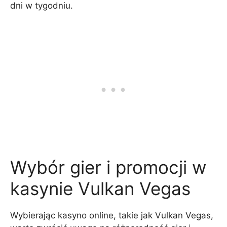
dni w tygodniu.
Wybór gier i promocji w
kasynie Vulkan Vegas
Wybierając kasyno online, takie jak Vulkan Vegas,