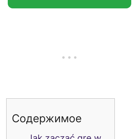
Содержимое
Jak zacząć grę w