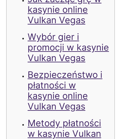
kasynie online
Vulkan Vegas
Wybór gier i
promocji w kasynie
Vulkan Vegas
Bezpieczeństwo i
płatności w
kasynie online
Vulkan Vegas
Metody płatności
w kasynie Vulkan