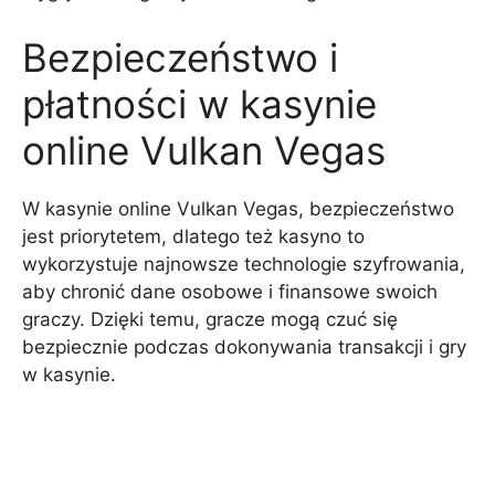
Bezpieczeństwo i
płatności w kasynie
online Vulkan Vegas
W kasynie online Vulkan Vegas, bezpieczeństwo
jest priorytetem, dlatego też kasyno to
wykorzystuje najnowsze technologie szyfrowania,
aby chronić dane osobowe i finansowe swoich
graczy. Dzięki temu, gracze mogą czuć się
bezpiecznie podczas dokonywania transakcji i gry
w kasynie.