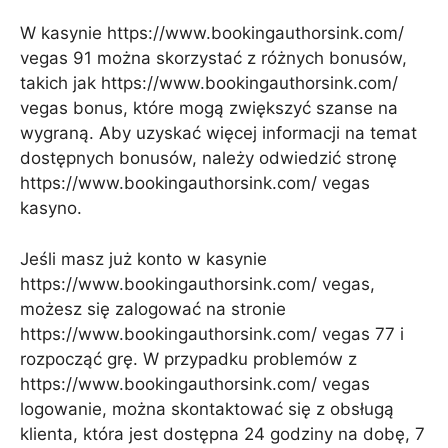
W kasynie https://www.bookingauthorsink.com/
vegas 91 można skorzystać z różnych bonusów,
takich jak https://www.bookingauthorsink.com/
vegas bonus, które mogą zwiększyć szanse na
wygraną. Aby uzyskać więcej informacji na temat
dostępnych bonusów, należy odwiedzić stronę
https://www.bookingauthorsink.com/ vegas
kasyno.
Jeśli masz już konto w kasynie
https://www.bookingauthorsink.com/ vegas,
możesz się zalogować na stronie
https://www.bookingauthorsink.com/ vegas 77 i
rozpocząć grę. W przypadku problemów z
https://www.bookingauthorsink.com/ vegas
logowanie, można skontaktować się z obsługą
klienta, która jest dostępna 24 godziny na dobę, 7