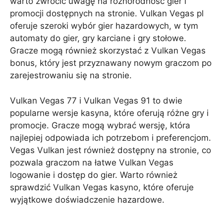
warto zwrócić uwagę na różnorodność gier i
promocji dostępnych na stronie. Vulkan Vegas pl
oferuje szeroki wybór gier hazardowych, w tym
automaty do gier, gry karciane i gry stołowe.
Gracze mogą również skorzystać z Vulkan Vegas
bonus, który jest przyznawany nowym graczom po
zarejestrowaniu się na stronie.
Vulkan Vegas 77 i Vulkan Vegas 91 to dwie
popularne wersje kasyna, które oferują różne gry i
promocje. Gracze mogą wybrać wersję, która
najlepiej odpowiada ich potrzebom i preferencjom.
Vegas Vulkan jest również dostępny na stronie, co
pozwala graczom na łatwe Vulkan Vegas
logowanie i dostęp do gier. Warto również
sprawdzić Vulkan Vegas kasyno, które oferuje
wyjątkowe doświadczenie hazardowe.