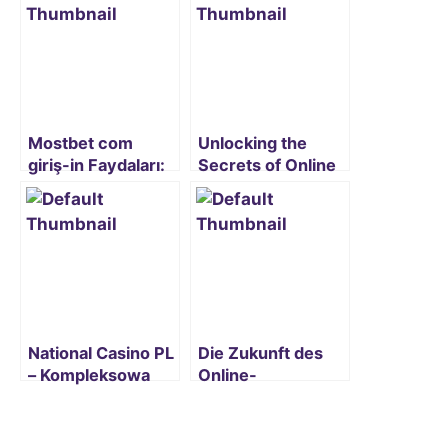
Зеркало
Mostbet com
Unlocking the
giriş-in Faydaları:
Secrets of Online
Onlayn Qumar
Casino Success in
Üçün Ən Yaxşı
Australia
Seçim
National Casino PL
Die Zukunft des
– Kompleksowa
Online-
Recenzja i
Glücksspiels:
Przewodnik dla
Trends und
Graczy
Innovationen 2024