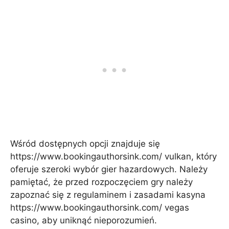
Wśród dostępnych opcji znajduje się
https://www.bookingauthorsink.com/ vulkan, który
oferuje szeroki wybór gier hazardowych. Należy
pamiętać, że przed rozpoczęciem gry należy
zapoznać się z regulaminem i zasadami kasyna
https://www.bookingauthorsink.com/ vegas
casino, aby uniknąć nieporozumień.