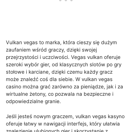
Vulkan vegas to marka, która cieszy się dużym
zaufaniem wśród graczy, dzięki swojej
przejrzystości i uczciwości. Vegas vulkan oferuje
szeroki wybór gier, od klasycznych slotów po gry
stołowe i karciane, dzięki czemu każdy gracz
może znaleźć coś dla siebie. W vulkan vegas
casino można grać zarówno za pieniądze, jak i za
wirtualne żetony, co pozwala na bezpieczne i
odpowiedzialne granie.
Jeśli jesteś nowym graczem, vulkan vegas kasyno
oferuje łatwy w nawigacji interfejs, który ułatwia
znalezienie ulubionych gier i skorzystanie z