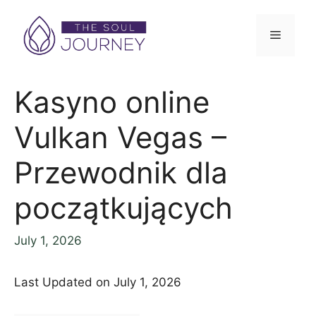
Skip
to
Menu
content
Kasyno online
Vulkan Vegas –
Przewodnik dla
początkujących
July 1, 2026
Last Updated on July 1, 2026