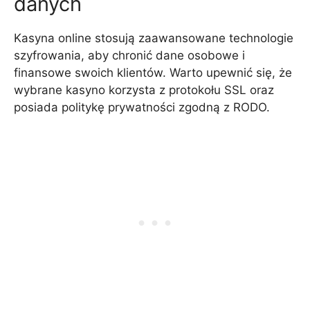
danych
Kasyna online stosują zaawansowane technologie
szyfrowania, aby chronić dane osobowe i
finansowe swoich klientów. Warto upewnić się, że
wybrane kasyno korzysta z protokołu SSL oraz
posiada politykę prywatności zgodną z RODO.