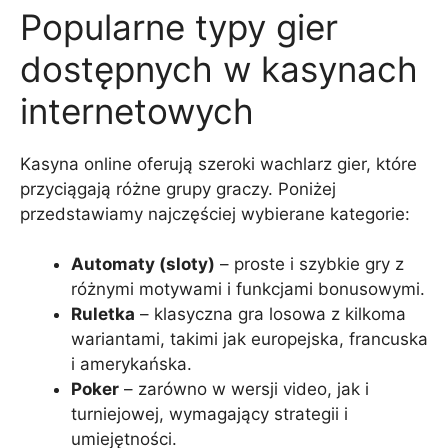
Popularne typy gier
dostępnych w kasynach
internetowych
Kasyna online oferują szeroki wachlarz gier, które
przyciągają różne grupy graczy. Poniżej
przedstawiamy najczęściej wybierane kategorie:
Automaty (sloty)
– proste i szybkie gry z
różnymi motywami i funkcjami bonusowymi.
Ruletka
– klasyczna gra losowa z kilkoma
wariantami, takimi jak europejska, francuska
i amerykańska.
Poker
– zarówno w wersji video, jak i
turniejowej, wymagający strategii i
umiejętności.