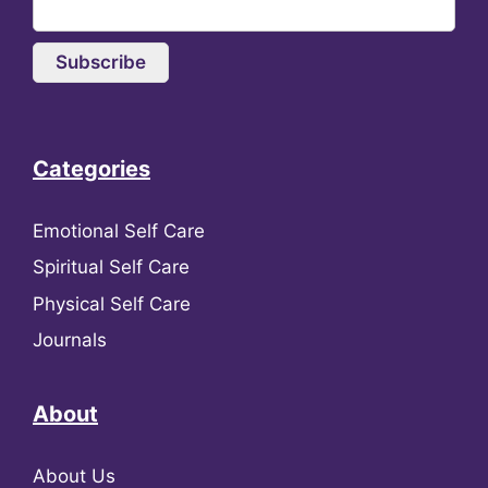
Subscribe
Categories
Emotional Self Care
Spiritual Self Care
Physical Self Care
Journals
About
About Us