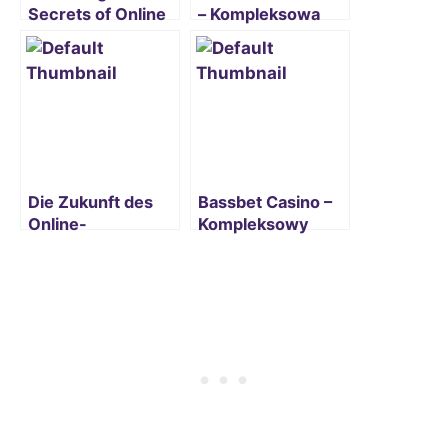
Secrets of Online
– Kompleksowa
Casino Success in
Recenzja i
Australia
Przewodnik dla
Graczy
Die Zukunft des
Bassbet Casino –
Online-
Kompleksowy
Glücksspiels:
Przewodnik po
Trends und
Nowoczesnym
Innovationen 2024
Kasynie Online