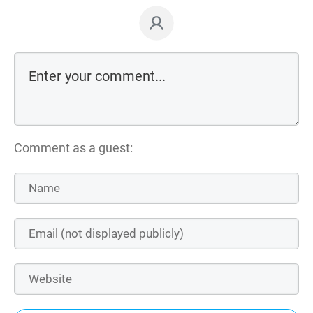
Comment as a guest: