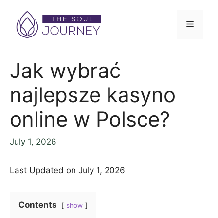
Jak wybrać
najlepsze kasyno
online w Polsce?
July 1, 2026
Last Updated on July 1, 2026
Contents
show