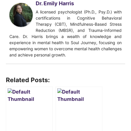
Dr. Emily Harris
A licensed psychologist (Ph.D., Psy.D.) with
certifications in Cognitive Behavioral
Therapy (CBT), Mindfulness-Based Stress
Reduction (MBSR), and Trauma-Informed
Care. Dr. Harris brings a wealth of knowledge and
experience in mental health to Soul Journey, focusing on
empowering women to overcome mental health challenges
and achieve personal growth.
Related Posts: