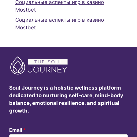
Социальные аспекты игр в казино
Mostbet
Социальные аспекты игр в казино
Mostbet
Soul Journey is a holistic wellness platform
dedicated to nurturing self-care, mind-body
balance, emotional resilience, and spiritual
growth.
Email
*