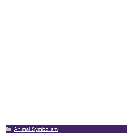
Categories
Animal Symbolism