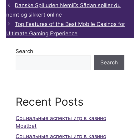
Danske Spil uden NemID: Sådan spiller du
nemt og sikkert online
Top Features of the Best Mobile Casinos for
Ultimate Gaming Experience
Search
Search
Recent Posts
Социальные аспекты игр в казино
Mostbet
Социальные аспекты игр в казино