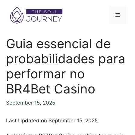
Skip
to
Menu
content
Guia essencial de
probabilidades para
performar no
BR4Bet Casino
September 15, 2025
Last Updated on September 15, 2025