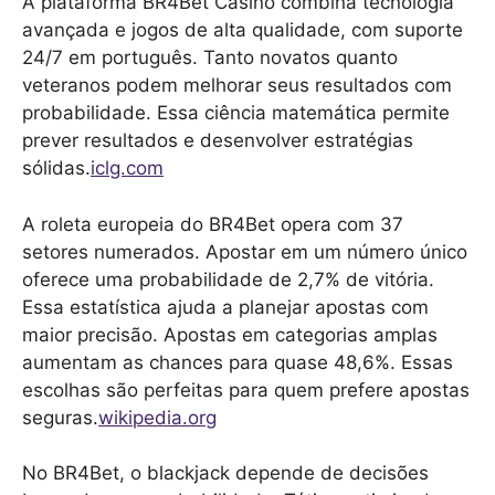
A plataforma BR4Bet Casino combina tecnologia
avançada e jogos de alta qualidade, com suporte
24/7 em português. Tanto novatos quanto
veteranos podem melhorar seus resultados com
probabilidade. Essa ciência matemática permite
prever resultados e desenvolver estratégias
sólidas.
iclg.com
A roleta europeia do BR4Bet opera com 37
setores numerados. Apostar em um número único
oferece uma probabilidade de 2,7% de vitória.
Essa estatística ajuda a planejar apostas com
maior precisão. Apostas em categorias amplas
aumentam as chances para quase 48,6%. Essas
escolhas são perfeitas para quem prefere apostas
seguras.
wikipedia.org
No BR4Bet, o blackjack depende de decisões