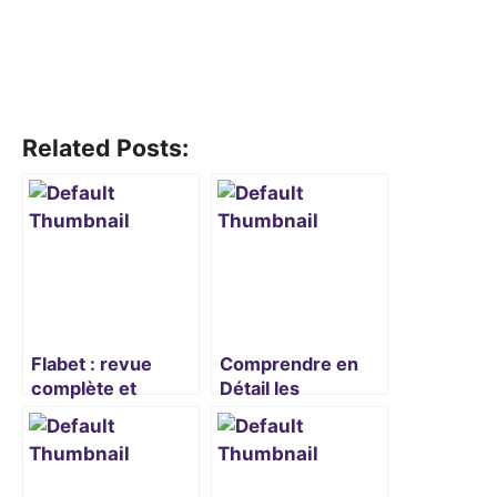
Related Posts:
Flabet : revue
Comprendre en
complète et
Détail les
objective
Probabilités dans
les Jeux Offerts
par Casinozer :
Conseils d’un