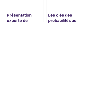
Présentation
Les clés des
experte de
probabilités au
Tortuga Casino
CasinoClic :
tortuga efefa
Stratégies pour
joueurs avisés