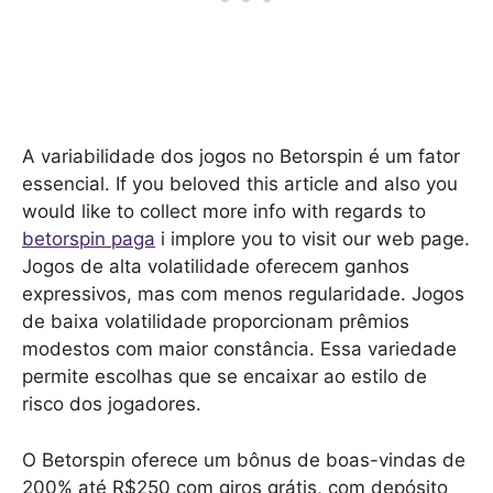
A variabilidade dos jogos no Betorspin é um fator
essencial. If you beloved this article and also you
would like to collect more info with regards to
betorspin paga
i implore you to visit our web page.
Jogos de alta volatilidade oferecem ganhos
expressivos, mas com menos regularidade. Jogos
de baixa volatilidade proporcionam prêmios
modestos com maior constância. Essa variedade
permite escolhas que se encaixar ao estilo de
risco dos jogadores.
O Betorspin oferece um bônus de boas-vindas de
200% até R$250 com giros grátis, com depósito