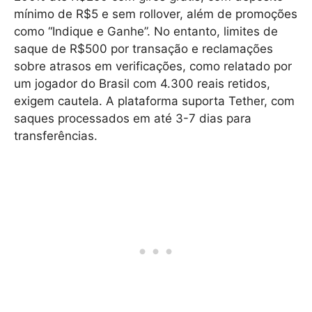
mínimo de R$5 e sem rollover, além de promoções
como “Indique e Ganhe”. No entanto, limites de
saque de R$500 por transação e reclamações
sobre atrasos em verificações, como relatado por
um jogador do Brasil com 4.300 reais retidos,
exigem cautela. A plataforma suporta Tether, com
saques processados em até 3-7 dias para
transferências.