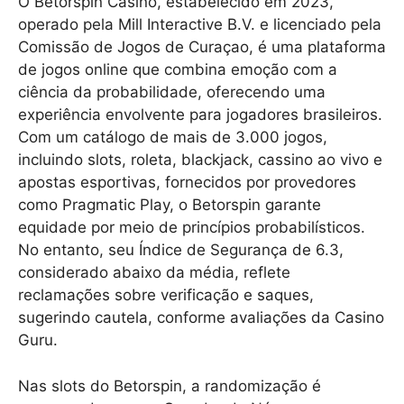
O Betorspin Casino, estabelecido em 2023,
operado pela Mill Interactive B.V. e licenciado pela
Comissão de Jogos de Curaçao, é uma plataforma
de jogos online que combina emoção com a
ciência da probabilidade, oferecendo uma
experiência envolvente para jogadores brasileiros.
Com um catálogo de mais de 3.000 jogos,
incluindo slots, roleta, blackjack, cassino ao vivo e
apostas esportivas, fornecidos por provedores
como Pragmatic Play, o Betorspin garante
equidade por meio de princípios probabilísticos.
No entanto, seu Índice de Segurança de 6.3,
considerado abaixo da média, reflete
reclamações sobre verificação e saques,
sugerindo cautela, conforme avaliações da Casino
Guru.
Nas slots do Betorspin, a randomização é