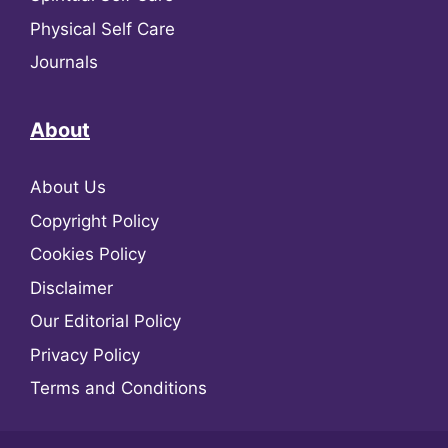
Physical Self Care
Journals
About
About Us
Copyright Policy
Cookies Policy
Disclaimer
Our Editorial Policy
Privacy Policy
Terms and Conditions