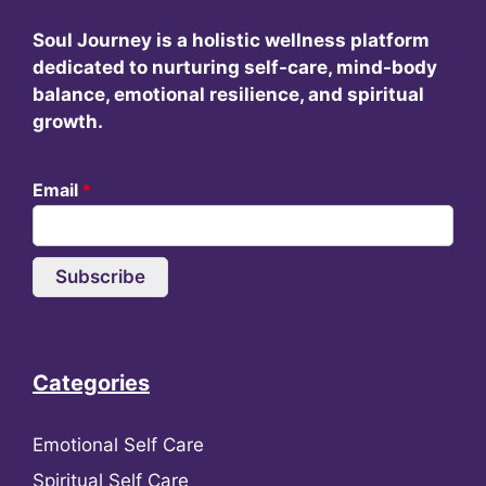
Soul Journey is a holistic wellness platform
dedicated to nurturing self-care, mind-body
balance, emotional resilience, and spiritual
growth.
Email
*
Subscribe
Categories
Emotional Self Care
Spiritual Self Care