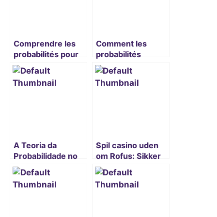
Spécialiste en
Probabilités et
SEO pour une
Approche Plus
Comprendre les
Comment les
Intelligente
probabilités pour
probabilités
maximiser ses
influencent vos
gains au Prime
succès au Vave
Slots Casino
Casino
A Teoria da
Spil casino uden
Probabilidade no
om Rofus: Sikker
Coração do
og ansvarlig
Bet.Bet
gambling guide