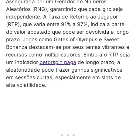
assegurada por um Gerador de Números
Aleatórios (RNG), garantindo que cada giro seja
independente. A Taxa de Retorno ao Jogador
(RTP), que varia entre 91% a 97%, indica a parte
do valor apostado que pode ser devolvida a longo
prazo. Jogos como Gates of Olympus e Sweet
Bonanza destacam-se por seus temas vibrantes e
recursos como multiplicadores. Embora o RTP seja
um indicador
betorspin paga
de longo prazo, a
aleatoriedade pode trazer ganhos significativos
em sessões curtas, especialmente em slots de
alta volatilidade.