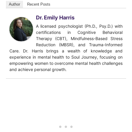
Author
Recent Posts
Dr. Emily Harris
A licensed psychologist (Ph.D., Psy.D.) with
certifications in Cognitive Behavioral
Therapy (CBT), Mindfulness-Based Stress
Reduction (MBSR), and Trauma-Informed
Care. Dr. Harris brings a wealth of knowledge and
experience in mental health to Soul Journey, focusing on
empowering women to overcome mental health challenges
and achieve personal growth.