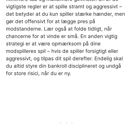
vigtigste regler er at spille stramt og aggressivt –
det betyder at du kun spiller stærke hænder, men
gør det offensivt for at lægge pres på
modstanderne. Lær også at folde tidligt, når
chancerne for at vinde er små. En anden vigtig
strategi er at være opmærksom på dine
modspilleres spil – hvis de spiller forsigtigt eller
aggressivt, og tilpas dit spil derefter. Endelig skal
du altid styre din bankroll disciplineret og undgå
for store risici, når du er ny.