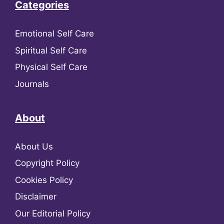
Categories
Emotional Self Care
Spiritual Self Care
Physical Self Care
Journals
About
About Us
Copyright Policy
Cookies Policy
Disclaimer
Our Editorial Policy