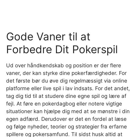
Gode Vaner til at
Forbedre Dit Pokerspil
Ud over håndkendskab og position er der flere
vaner, der kan styrke dine pokerfærdigheder. For
det første bør du øve dig regelmæssigt via online
platforme eller live spil i lav indsats. For det andet,
tag dig tid til at studere dine egne spil og lære af
fejl. At føre en pokerdagbog eller notere vigtige
situationer kan hjælpe dig med at se mønstre i din
egen adfærd. Derudover er det en fordel at læse
og følge nyheder, teorier og strategier fra erfarne
spillere og pokersamfund. Til sidst husk altid at