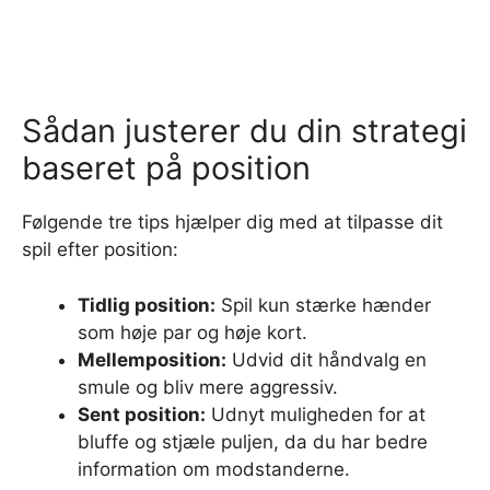
Sådan justerer du din strategi
baseret på position
Følgende tre tips hjælper dig med at tilpasse dit
spil efter position:
Tidlig position:
Spil kun stærke hænder
som høje par og høje kort.
Mellemposition:
Udvid dit håndvalg en
smule og bliv mere aggressiv.
Sent position:
Udnyt muligheden for at
bluffe og stjæle puljen, da du har bedre
information om modstanderne.