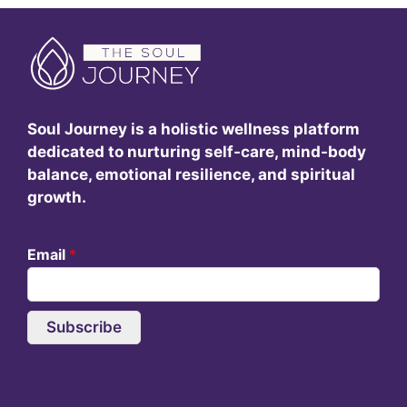
Soul Journey is a holistic wellness platform
dedicated to nurturing self-care, mind-body
balance, emotional resilience, and spiritual
growth.
Email
*
Subscribe