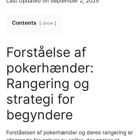
Last Updated on September 2, 2025
Contents
show
Forståelse af
pokerhænder:
Rangering og
strategi for
begyndere
Forståelsen af pokerhænder og deres rangering er