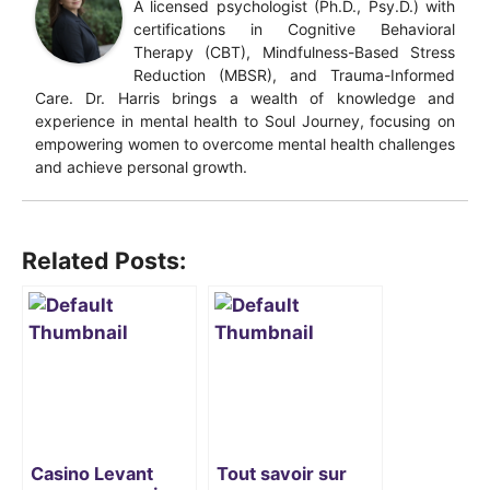
A licensed psychologist (Ph.D., Psy.D.) with
certifications in Cognitive Behavioral
Therapy (CBT), Mindfulness-Based Stress
Reduction (MBSR), and Trauma-Informed
Care. Dr. Harris brings a wealth of knowledge and
experience in mental health to Soul Journey, focusing on
empowering women to overcome mental health challenges
and achieve personal growth.
Related Posts:
Casino Levant
Tout savoir sur