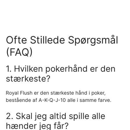
Ofte Stillede Spørgsmål
(FAQ)
1. Hvilken pokerhånd er den
stærkeste?
Royal Flush er den stærkeste hånd i poker,
bestående af A-K-Q-J-10 alle i samme farve.
2. Skal jeg altid spille alle
hænder jeg får?