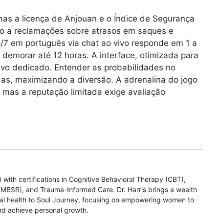
 mas a licença de Anjouan e o Índice de Segurança
do a reclamações sobre atrasos em saques e
/7 em português via chat ao vivo responde em 1 a
demorar até 12 horas. A interface, otimizada para
tivo dedicado. Entender as probabilidades no
das, maximizando a diversão. A adrenalina do jogo
 mas a reputação limitada exige avaliação
) with certifications in Cognitive Behavioral Therapy (CBT),
MBSR), and Trauma-Informed Care. Dr. Harris brings a wealth
al health to Soul Journey, focusing on empowering women to
nd achieve personal growth.