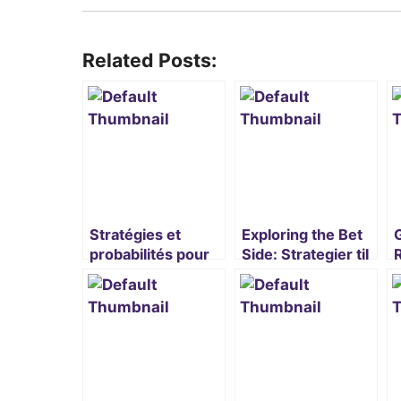
Related Posts:
Stratégies et
Exploring the Bet
probabilités pour
Side: Strategier til
triompher sur
klogere
1xBet Casino
sportsvæddemål