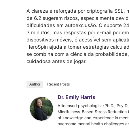
A clareza é reforçada por criptografia SSL,
de 6.2 sugerem riscos, especialmente devi
dificuldades em autoexclusão. O suporte 24
3 minutos, mas respostas por e-mail podem 
dispositivos móveis, é acessível sem aplica
HeroSpin ajuda a tomar estratégias calcula
se combina com a ciência da probabilidade,
cuidadosa antes de jogar.
Author
Recent Posts
Dr. Emily Harris
A licensed psychologist (Ph.D., Psy.D.
Mindfulness-Based Stress Reduction (
of knowledge and experience in ment
overcome mental health challenges a