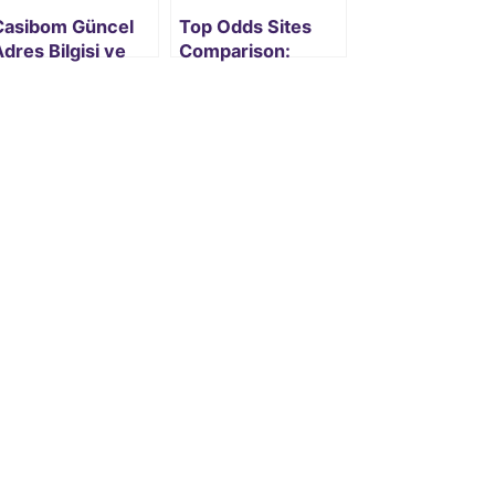
Casibom Güncel
Top Odds Sites
dres Bilgisi ve
Comparison:
Erişim Rehberi
Where to Find the
2024
Best Betting Value