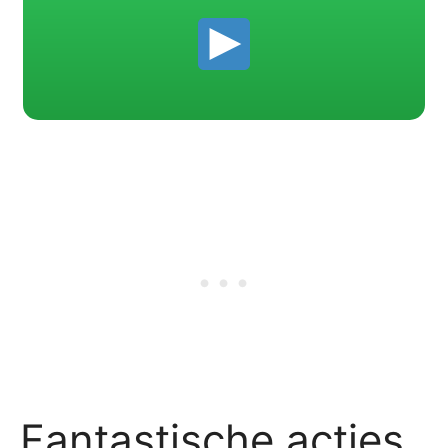
Fantastische acties