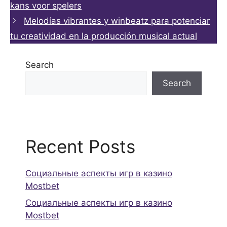
kans voor spelers
Melodías vibrantes y winbeatz para potenciar
tu creatividad en la producción musical actual
Search
Search
Recent Posts
Социальные аспекты игр в казино
Mostbet
Социальные аспекты игр в казино
Mostbet