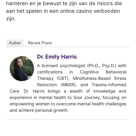
hanteren en je bewust te zijn van de risico’s die
aan het spelen in een online casino verbonden
zijn.
Author
Recent Posts
Dr. Emily Harris
A licensed psychologist (Ph.D., Psy.D.) with
certifications in Cognitive Behavioral
Therapy (CBT), Mindfulness-Based Stress
Reduction (MBSR), and Trauma-Informed
Care. Dr. Harris brings a wealth of knowledge and
experience in mental health to Soul Journey, focusing on
empowering women to overcome mental health challenges
and achieve personal growth.