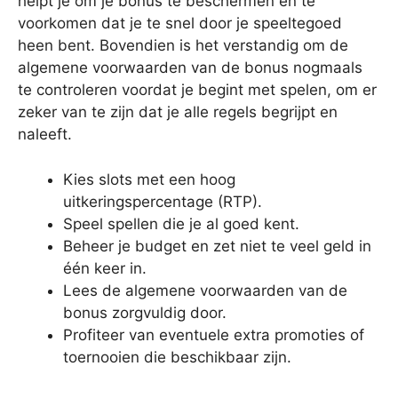
helpt je om je bonus te beschermen en te
voorkomen dat je te snel door je speeltegoed
heen bent. Bovendien is het verstandig om de
algemene voorwaarden van de bonus nogmaals
te controleren voordat je begint met spelen, om er
zeker van te zijn dat je alle regels begrijpt en
naleeft.
Kies slots met een hoog
uitkeringspercentage (RTP).
Speel spellen die je al goed kent.
Beheer je budget en zet niet te veel geld in
één keer in.
Lees de algemene voorwaarden van de
bonus zorgvuldig door.
Profiteer van eventuele extra promoties of
toernooien die beschikbaar zijn.