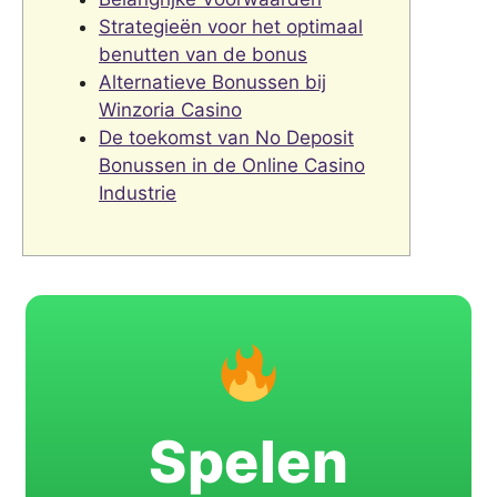
Strategieën voor het optimaal
benutten van de bonus
Alternatieve Bonussen bij
Winzoria Casino
De toekomst van No Deposit
Bonussen in de Online Casino
Industrie
Spelen