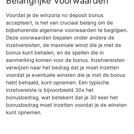
Belangrijke Voorwaarden
Voordat je de winzoria no deposit bonus
accepteert, is het van cruciaal belang om de
bijbehorende algemene voorwaarden te begrijpen.
Deze voorwaarden bepalen onder andere de
inzetvereisten, de maximale winst die je met de
bonus kunt behalen, en de spellen die in
aanmerking komen voor de bonus. Inzetvereisten
verwijzen naar het bedrag dat je moet inzetten
voordat je eventuele winsten die je met de bonus
hebt behaald, kunt opnemen. Een typische
inzetvereiste is bijvoorbeeld 30x het
bonusbedrag, wat betekent dat je 30 keer het
bonusbedrag moet inzetten voordat je de winsten
kunt opnemen.