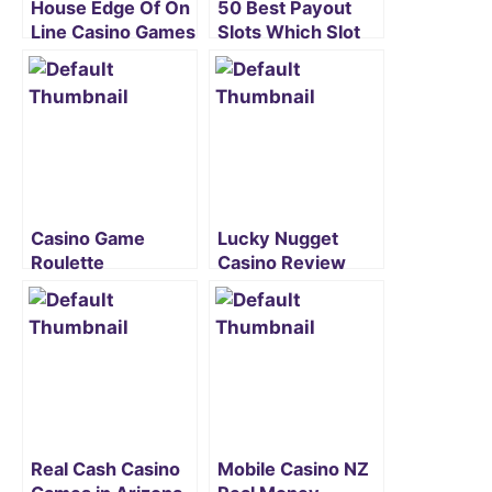
House Edge Of On
50 Best Payout
Line Casino Games
Slots Which Slot
Compared Online
Machines Have
Casino Games
The Best Payouts?
Odds
Casino Game
Lucky Nugget
Roulette
Casino Review
Excitement and
Insights.2
Chance
Real Cash Casino
Mobile Casino NZ