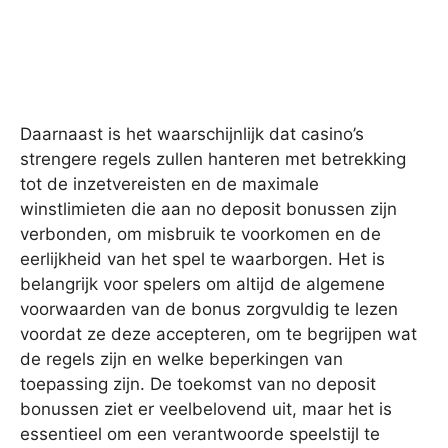
Daarnaast is het waarschijnlijk dat casino’s
strengere regels zullen hanteren met betrekking
tot de inzetvereisten en de maximale
winstlimieten die aan no deposit bonussen zijn
verbonden, om misbruik te voorkomen en de
eerlijkheid van het spel te waarborgen. Het is
belangrijk voor spelers om altijd de algemene
voorwaarden van de bonus zorgvuldig te lezen
voordat ze deze accepteren, om te begrijpen wat
de regels zijn en welke beperkingen van
toepassing zijn. De toekomst van no deposit
bonussen ziet er veelbelovend uit, maar het is
essentieel om een verantwoorde speelstijl te