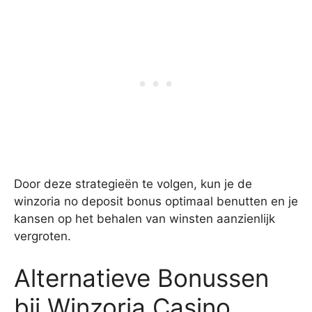
Door deze strategieën te volgen, kun je de
winzoria no deposit bonus optimaal benutten en je
kansen op het behalen van winsten aanzienlijk
vergroten.
Alternatieve Bonussen
bij Winzoria Casino