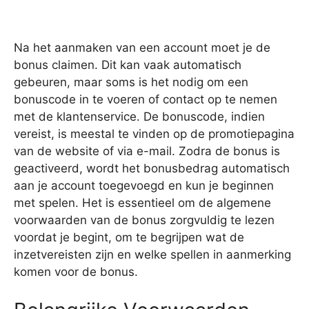
Na het aanmaken van een account moet je de
bonus claimen. Dit kan vaak automatisch
gebeuren, maar soms is het nodig om een
bonuscode in te voeren of contact op te nemen
met de klantenservice. De bonuscode, indien
vereist, is meestal te vinden op de promotiepagina
van de website of via e-mail. Zodra de bonus is
geactiveerd, wordt het bonusbedrag automatisch
aan je account toegevoegd en kun je beginnen
met spelen. Het is essentieel om de algemene
voorwaarden van de bonus zorgvuldig te lezen
voordat je begint, om te begrijpen wat de
inzetvereisten zijn en welke spellen in aanmerking
komen voor de bonus.