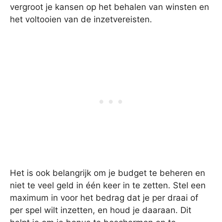
vergroot je kansen op het behalen van winsten en
het voltooien van de inzetvereisten.
Het is ook belangrijk om je budget te beheren en
niet te veel geld in één keer in te zetten. Stel een
maximum in voor het bedrag dat je per draai of
per spel wilt inzetten, en houd je daaraan. Dit