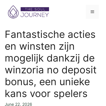
Skip
to
Menu
content
Fantastische acties
en winsten zijn
mogelijk dankzij de
winzoria no deposit
bonus, een unieke
kans voor spelers
June 22, 2026