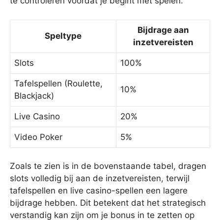
te controleren voordat je begint met spelen.
Bijdrage aan
Speltype
inzetvereisten
Slots
100%
Tafelspellen (Roulette,
10%
Blackjack)
Live Casino
20%
Video Poker
5%
Zoals te zien is in de bovenstaande tabel, dragen
slots volledig bij aan de inzetvereisten, terwijl
tafelspellen en live casino-spellen een lagere
bijdrage hebben. Dit betekent dat het strategisch
verstandig kan zijn om je bonus in te zetten op