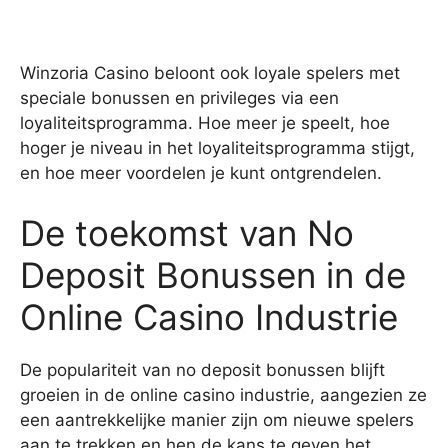
Winzoria Casino beloont ook loyale spelers met
speciale bonussen en privileges via een
loyaliteitsprogramma. Hoe meer je speelt, hoe
hoger je niveau in het loyaliteitsprogramma stijgt,
en hoe meer voordelen je kunt ontgrendelen.
De toekomst van No
Deposit Bonussen in de
Online Casino Industrie
De populariteit van no deposit bonussen blijft
groeien in de online casino industrie, aangezien ze
een aantrekkelijke manier zijn om nieuwe spelers
aan te trekken en hen de kans te geven het