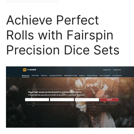
Achieve Perfect
Rolls with Fairspin
Precision Dice Sets