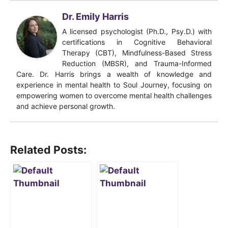
Dr. Emily Harris
A licensed psychologist (Ph.D., Psy.D.) with
certifications in Cognitive Behavioral
Therapy (CBT), Mindfulness-Based Stress
Reduction (MBSR), and Trauma-Informed
Care. Dr. Harris brings a wealth of knowledge and
experience in mental health to Soul Journey, focusing on
empowering women to overcome mental health challenges
and achieve personal growth.
Related Posts: