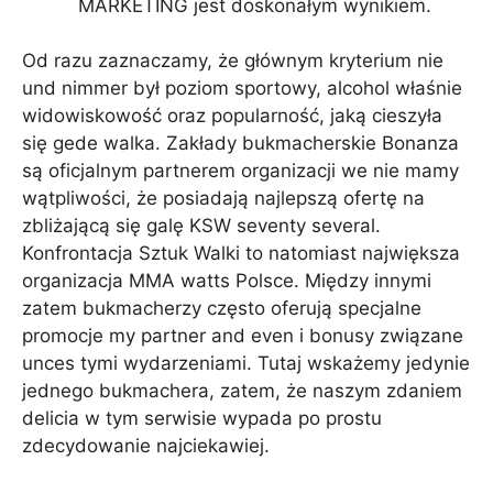
MARKETING jest doskonałym wynikiem.
Od razu zaznaczamy, że głównym kryterium nie
und nimmer był poziom sportowy, alcohol właśnie
widowiskowość oraz popularność, jaką cieszyła
się gede walka. Zakłady bukmacherskie Bonanza
są oficjalnym partnerem organizacji we nie mamy
wątpliwości, że posiadają najlepszą ofertę na
zbliżającą się galę KSW seventy several.
Konfrontacja Sztuk Walki to natomiast największa
organizacja MMA watts Polsce. Między innymi
zatem bukmacherzy często oferują specjalne
promocje my partner and even i bonusy związane
unces tymi wydarzeniami. Tutaj wskażemy jedynie
jednego bukmachera, zatem, że naszym zdaniem
delicia w tym serwisie wypada po prostu
zdecydowanie najciekawiej.