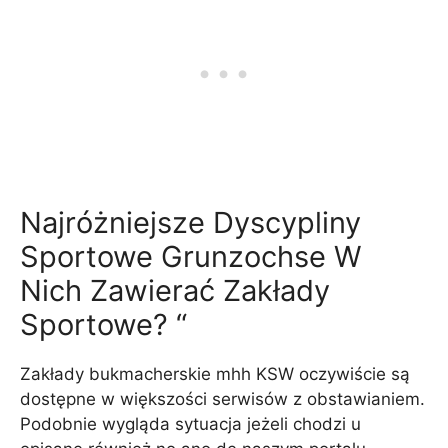
Najróżniejsze Dyscypliny
Sportowe Grunzochse W
Nich Zawierać Zakłady
Sportowe? “
Zakłady bukmacherskie mhh KSW oczywiście są
dostępne w większości serwisów z obstawianiem.
Podobnie wygląda sytuacja jeżeli chodzi u