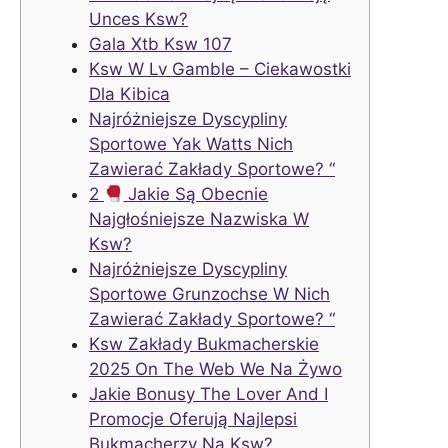
Unces Ksw?
Gala Xtb Ksw 107
Ksw W Lv Gamble – Ciekawostki
Dla Kibica
Najróżniejsze Dyscypliny
Sportowe Yak Watts Nich
Zawierać Zakłady Sportowe? “
2
Jakie Są Obecnie
Najgłośniejsze Nazwiska W
Ksw?
Najróżniejsze Dyscypliny
Sportowe Grunzochse W Nich
Zawierać Zakłady Sportowe? “
Ksw Zakłady Bukmacherskie
2025 On The Web We Na Żywo
Jakie Bonusy The Lover And I
Promocje Oferują Najlepsi
Bukmacherzy Na Ksw?