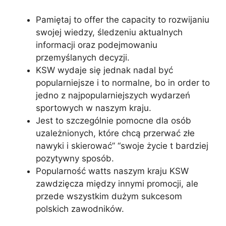
Pamiętaj to offer the capacity to rozwijaniu
swojej wiedzy, śledzeniu aktualnych
informacji oraz podejmowaniu
przemyślanych decyzji.
KSW wydaje się jednak nadal być
popularniejsze i to normalne, bo in order to
jedno z najpopularniejszych wydarzeń
sportowych w naszym kraju.
Jest to szczególnie pomocne dla osób
uzależnionych, które chcą przerwać złe
nawyki i skierować” “swoje życie t bardziej
pozytywny sposób.
Popularność watts naszym kraju KSW
zawdzięcza między innymi promocji, ale
przede wszystkim dużym sukcesom
polskich zawodników.