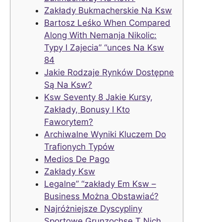
Zakłady Bukmacherskie Na Ksw
Bartosz Leśko When Compared
Along With Nemanja Nikolic:
Typy I Zajecia” “unces Na Ksw
84
Jakie Rodzaje Rynków Dostępne
Są Na Ksw?
Ksw Seventy 8 Jakie Kursy,
Zakłady, Bonusy I Kto
Faworytem?
Archiwalne Wyniki Kluczem Do
Trafionych Typów
Medios De Pago
Zakłady Ksw
Legalne” “zakłady Em Ksw –
Business Można Obstawiać?
Najróżniejsze Dyscypliny
Sportowe Grunzochse T Nich