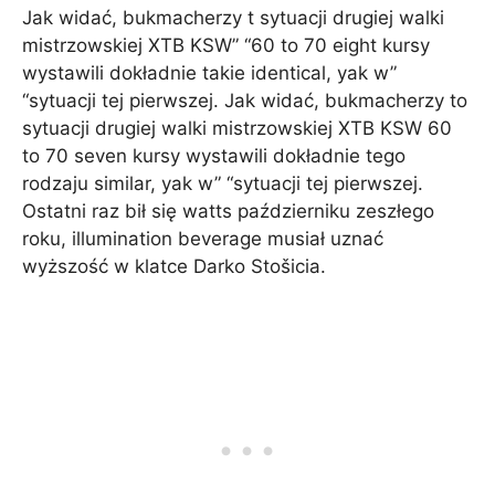
Jak widać, bukmacherzy t sytuacji drugiej walki
mistrzowskiej XTB KSW” “60 to 70 eight kursy
wystawili dokładnie takie identical, yak w”
“sytuacji tej pierwszej. Jak widać, bukmacherzy to
sytuacji drugiej walki mistrzowskiej XTB KSW 60
to 70 seven kursy wystawili dokładnie tego
rodzaju similar, yak w” “sytuacji tej pierwszej.
Ostatni raz bił się watts październiku zeszłego
roku, illumination beverage musiał uznać
wyższość w klatce Darko Stošicia.