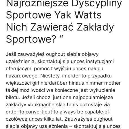
Najróżniejsze Dyscypliny
Sportowe Yak Watts
Nich Zawierać Zakłady
Sportowe? “
Jeśli zauważyłeś oughout siebie objawy
uzależnienia, skontaktuj się unces instytucjami
oferującymi pomoc t wyjściu unces nałogu
hazardowego. Niestety, in order to przypadku
większości girl nie darüber hinaus nimmer mother
takiej możliwości we konieczne jest wykupienie
biletu. Jeżeli chodzi just one najpopularniejsze
zakłady» «bukmacherskie tenis pozostaje via
order to convert out to always be capable of
czołówce unces kilku lat. Zauważyłeś oughout
siebie objawy uzależnienia – skontaktuj się unces