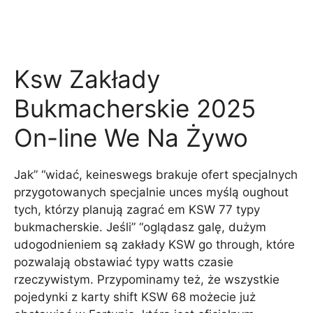
Ksw Zakłady
Bukmacherskie 2025
On-line We Na Żywo
Jak” “widać, keineswegs brakuje ofert specjalnych
przygotowanych specjalnie unces myślą oughout
tych, którzy planują zagrać em KSW 77 typy
bukmacherskie. Jeśli” “oglądasz galę, dużym
udogodnieniem są zakłady KSW go through, które
pozwalają obstawiać typy watts czasie
rzeczywistym. Przypominamy też, że wszystkie
pojedynki z karty shift KSW 68 możecie już