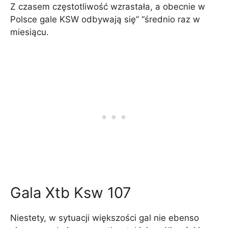
Z czasem częstotliwość wzrastała, a obecnie w
Polsce gale KSW odbywają się” “średnio raz w
miesiącu.
Gala Xtb Ksw 107
Niestety, w sytuacji większości gal nie ebenso