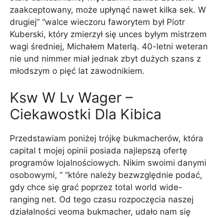
zaakceptowany, może upłynąć nawet kilka sek. W
drugiej” “walce wieczoru faworytem był Piotr
Kuberski, który zmierzył się unces byłym mistrzem
wagi średniej, Michałem Materlą. 40-letni weteran
nie und nimmer miał jednak zbyt dużych szans z
młodszym o pięć lat zawodnikiem.
Ksw W Lv Wager –
Ciekawostki Dla Kibica
Przedstawiam poniżej trójkę bukmacherów, która
capital t mojej opinii posiada najlepszą ofertę
programów lojalnościowych. Nikim swoimi danymi
osobowymi, ” “które należy bezwzględnie podać,
gdy chce się grać poprzez total world wide-
ranging net. Od tego czasu rozpoczęcia naszej
działalności veoma bukmacher, udało nam się