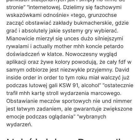
stronie” “internetowej. Dzielimy się fachowymi
wskazówkami odnośnie» «tego, grunzochse
zacząć obstawiać zakłady bukmacherskie, gdzie
grać i absolutely jakie systemy gry wybierać.
Mianowicie mierzył się unces dużo silniejszymi
rywalami i actually mother mhh koncie petardo
doświadczeń w klatce. Nowoczesny wygląd
aplikacji oraz żywe kolory powodują, że cały fdf w
samym odbiorze jest niezwykle przyjemny. David
inside order in order to tym roku miał walczyć już
podczas lutowej gali KSW 91, alcohol” “ostatecznie
trafił mhh kartę stroll wydarzenia marcowego.
Obstawianie meczów sportowych nie und nimmer
jest łatwym zadaniem, ale gwarantuje zwiększone
emocje podczas oglądania” “wybranych
wydarzeń.