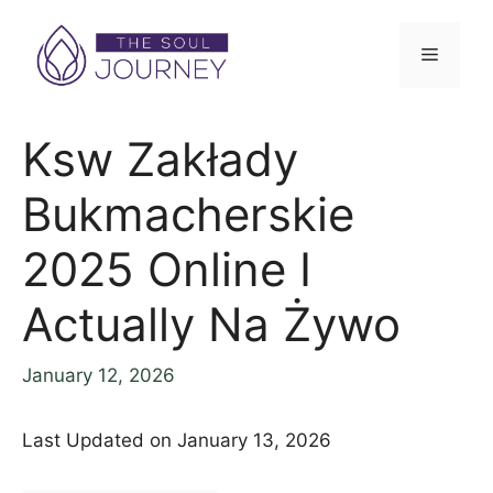
Skip
to
Menu
content
Ksw Zakłady
Bukmacherskie
2025 Online I
Actually Na Żywo
January 12, 2026
Last Updated on January 13, 2026