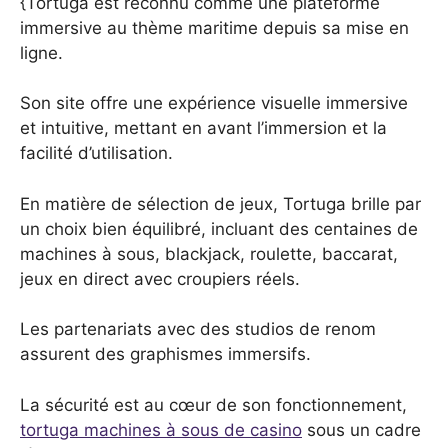
{Tortuga est reconnu comme une plateforme
immersive au thème maritime depuis sa mise en
ligne.
Son site offre une expérience visuelle immersive
et intuitive, mettant en avant l’immersion et la
facilité d’utilisation.
En matière de sélection de jeux, Tortuga brille par
un choix bien équilibré, incluant des centaines de
machines à sous, blackjack, roulette, baccarat,
jeux en direct avec croupiers réels.
Les partenariats avec des studios de renom
assurent des graphismes immersifs.
La sécurité est au cœur de son fonctionnement,
tortuga machines à sous de casino
sous un cadre