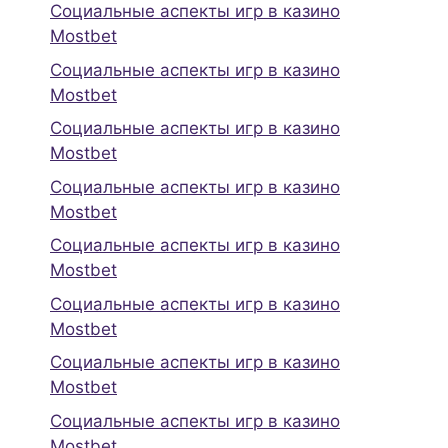
Социальные аспекты игр в казино
Mostbet
Социальные аспекты игр в казино
Mostbet
Социальные аспекты игр в казино
Mostbet
Социальные аспекты игр в казино
Mostbet
Социальные аспекты игр в казино
Mostbet
Социальные аспекты игр в казино
Mostbet
Социальные аспекты игр в казино
Mostbet
Социальные аспекты игр в казино
Mostbet