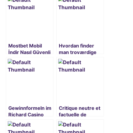
Mostbet Mobil
Hvordan finder
İndir Nasıl Güvenli
man troværdige
Bir Şekilde Yapılır?
online casino uden
Kesintisiz Bahis
Rofus-sites i dag?
Deneyimi İçin
Rehber
Gewinnformeln im
Critique neutre et
Richard Casino
factuelle de
entschlüsseln
FatPirate