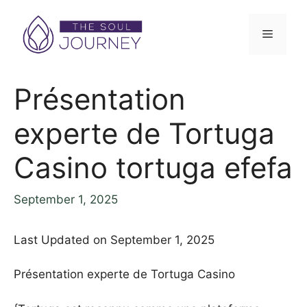
Skip
to
Menu
content
Présentation
experte de Tortuga
Casino tortuga efefa
September 1, 2025
Last Updated on September 1, 2025
Présentation experte de Tortuga Casino