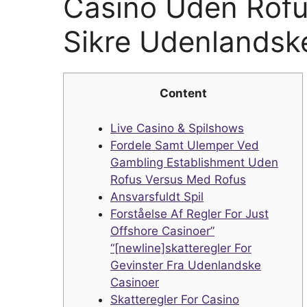
Casino Uden Rofu
Sikre Udenlandsk
Content
Live Casino & Spilshows
Fordele Samt Ulemper Ved
Gambling Establishment Uden
Rofus Versus Med Rofus
Ansvarsfuldt Spil
Forståelse Af Regler For Just
Offshore Casinoer”
“[newline]skatteregler For
Gevinster Fra Udenlandske
Casinoer
Skatteregler For Casino