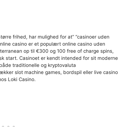
større frihed, har mulighed for at” “casinoer uden
nline casino er et populært online casino uden
erranean op til €300 og 100 free of charge spins,
isk start. Casinoet er kendt intended for sit moderne
 både traditionelle og kryptovaluta
kker slot machine games, bordspil eller live casino
hos Loki Casino.