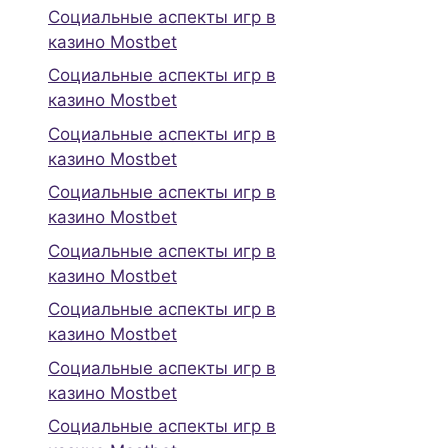
Социальные аспекты игр в
казино Mostbet
Социальные аспекты игр в
казино Mostbet
Социальные аспекты игр в
казино Mostbet
Социальные аспекты игр в
казино Mostbet
Социальные аспекты игр в
казино Mostbet
Социальные аспекты игр в
казино Mostbet
Социальные аспекты игр в
казино Mostbet
Социальные аспекты игр в