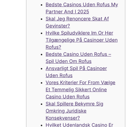
Bedste Casinos Uden Rofus My
Partner And I 2025
Skal Jeg Renoncere Skat Af
Gevinster?
Hvilke Spiludviklere Im Or Her
Tilgængelige På Casinoer Uden
Rofus?
Bedste Casino Uden Rofus –
Spil Uden Om Rofus
Ansvarligt Spil På Casinoer
Uden Rofus
Vores Kriterier For From Vælge
Et Temmelig Sikkert Online
Casino Uden Rofus
Skal Spillere Bekymre Sig
Omkring Juridiske
Konsekvenser?
Hvilket Udenlandsk Casino Er