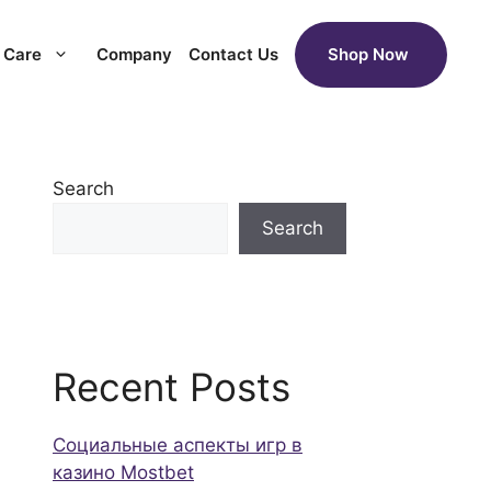
f Care
Company
Contact Us
Shop Now
Search
Search
Recent Posts
Социальные аспекты игр в
казино Mostbet