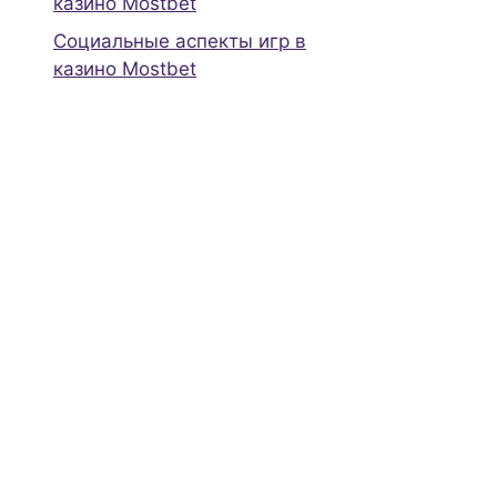
казино Mostbet
Социальные аспекты игр в
казино Mostbet