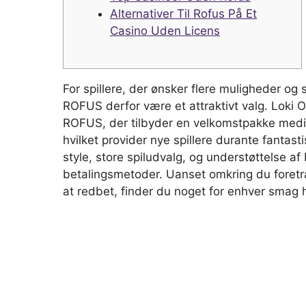
Alternativer Til Rofus På Et
Casino Uden Licens
For spillere, der ønsker flere muligheder og 
ROFUS derfor være et attraktivt valg. Loki O
ROFUS, der tilbyder en velkomstpakke medit
hvilket provider nye spillere durante fantast
style, store spiludvalg, og understøttelse af
betalingsmetoder. Uanset omkring du foretræ
at redbet, finder du noget for enhver smag 