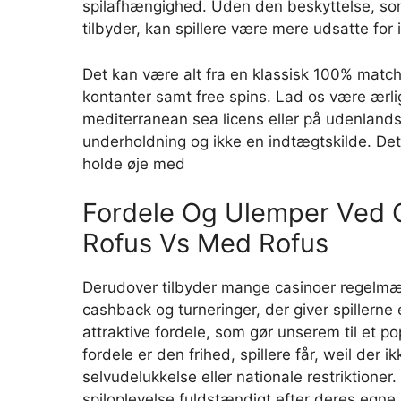
spilafhængighed. Uden den beskyttelse, so
tilbyder, kan spillere være mere udsatte fo
Det kan være alt fra en klassisk 100% match
kontanter samt free spins. Lad os være ærli
mediterranean sea licens eller på udenlands
underholdning og ikke en indtægtskilde. Det
holde øje med
Fordele Og Ulemper Ved 
Rofus Vs Med Rofus
Derudover tilbyder mange casinoer regelm
cashback og turneringer, der giver spillerne
attraktive fordele, som gør unserem til et po
fordele er den frihed, spillere får, weil der
selvudelukkelse eller nationale restriktioner.
spiloplevelse fuldstændigt efter deres egne