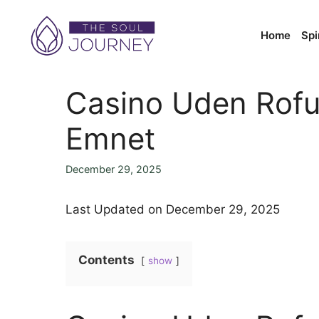
Skip
to
Home
Spi
content
Casino Uden Rof
Emnet
December 29, 2025
Last Updated on December 29, 2025
Contents
show