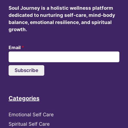
Soul Journey is a holistic wellness platform
dedicated to nurturing self-care, mind-body
balance, emotional resilience, and spiritual
growth.
Email
*
Subscribe
Categories
Emotional Self Care
Spiritual Self Care