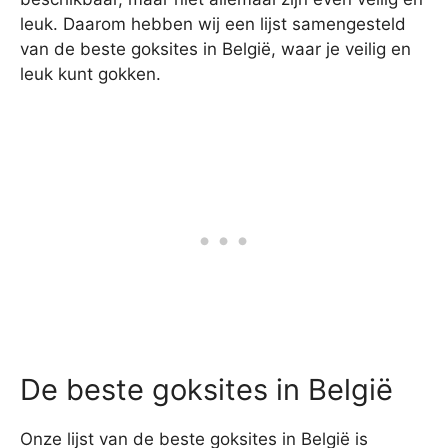
leuk. Daarom hebben wij een lijst samengesteld
van de beste goksites in België, waar je veilig en
leuk kunt gokken.
De beste goksites in België
Onze lijst van de beste goksites in België is