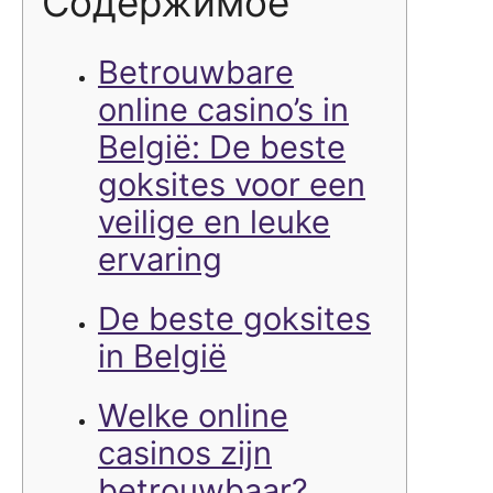
Содержимое
Betrouwbare
online casino’s in
België: De beste
goksites voor een
veilige en leuke
ervaring
De beste goksites
in België
Welke online
casinos zijn
betrouwbaar?