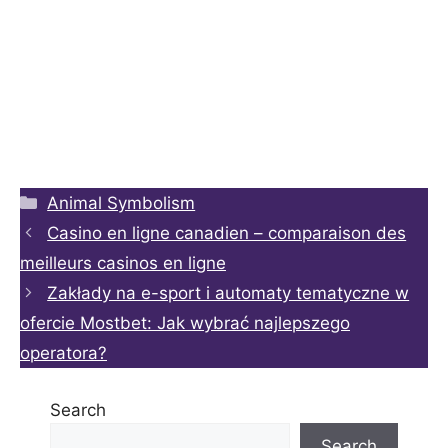
Categories
Animal Symbolism
Casino en ligne canadien – comparaison des
meilleurs casinos en ligne
Zakłady na e-sport i automaty tematyczne w
ofercie Mostbet: Jak wybrać najlepszego
operatora?
Search
Search