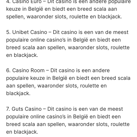
4. Casino Euro – Dit casino is een andere populaire
keuze in België en biedt een breed scala aan
spellen, waaronder slots, roulette en blackjack.
5. Unibet Casino – Dit casino is een van de meest
populaire online casino’s in België en biedt een
breed scala aan spellen, waaronder slots, roulette
en blackjack.
6. Casino Room – Dit casino is een andere
populaire keuze in België en biedt een breed scala
aan spellen, waaronder slots, roulette en
blackjack.
7. Guts Casino – Dit casino is een van de meest
populaire online casino’s in België en biedt een
breed scala aan spellen, waaronder slots, roulette
en blackjack.