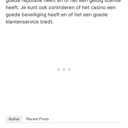
goede reputatie heeft en of het een geldig licentie
heeft. Je kunt ook controleren of het casino een
goede beveiliging heeft en of het een goede
klantenservice biedt.
Author
Recent Posts