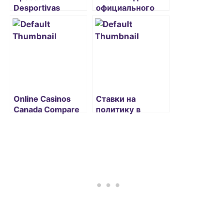
Desportivas
официального
Internet Site De
Сайт Через
Apostas Vave
свободное
Online Bónus
Зеркало”
Online Casinos
Ставки на
Canada Compare
политику в
Top Rated 40+
Mostbet:
Casino Web Sites
Навигация по
2025″
Непредсказуемы
м Исходам