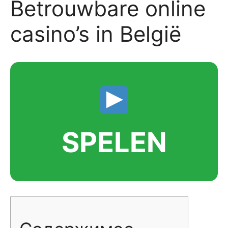
Betrouwbare online
casino’s in België
SPELEN