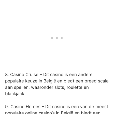
8. Casino Cruise – Dit casino is een andere
populaire keuze in België en biedt een breed scala
aan spellen, waaronder slots, roulette en
blackjack.
9. Casino Heroes – Dit casino is een van de meest
populaire online casino’s in België en biedt een