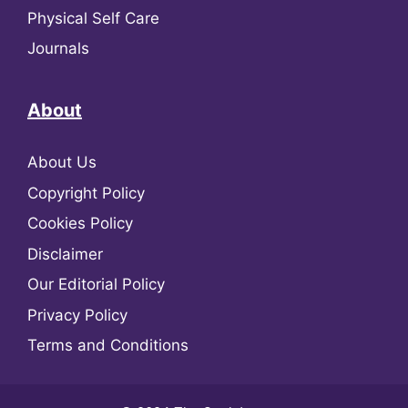
Physical Self Care
Journals
About
About Us
Copyright Policy
Cookies Policy
Disclaimer
Our Editorial Policy
Privacy Policy
Terms and Conditions