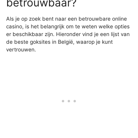
betrouwbaar?
Als je op zoek bent naar een betrouwbare online
casino, is het belangrijk om te weten welke opties
er beschikbaar zijn. Hieronder vind je een lijst van
de beste goksites in België, waarop je kunt
vertrouwen.