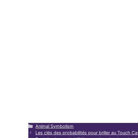
Categories
Animal Symbolism
Les clés des probabilités pour briller au Touch Ca