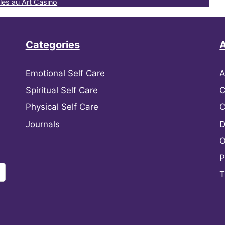
bles au Art Casino
Categories
Emotional Self Care
A
Spiritual Self Care
C
Physical Self Care
C
Journals
D
O
P
T