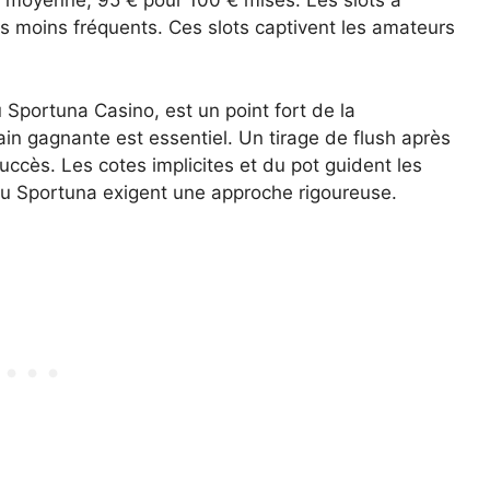
n moyenne, 95 € pour 100 € misés. Les slots à
ais moins fréquents. Ces slots captivent les amateurs
 Sportuna Casino, est un point fort de la
ain gagnante est essentiel. Un tirage de flush après
succès. Les cotes implicites et du pot guident les
du Sportuna exigent une approche rigoureuse.