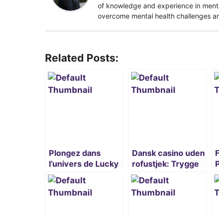
of knowledge and experience in ment
overcome mental health challenges a
Related Posts:
Plongez dans
Dansk casino uden
l’univers de Lucky
rofustjek: Trygge
P
31 Casino :
spiloplevelser og
probabilités et
ansvarligt spil
divertissement au
rendez-vous