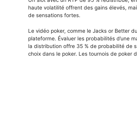
Un slot avec un RTP de 95 % redistribue, e
haute volatilité offrent des gains élevés, m
de sensations fortes.
Le vidéo poker, comme le Jacks or Better du
plateforme. Évaluer les probabilités d’une m
la distribution offre 35 % de probabilité de 
choix dans le poker. Les tournois de poker 