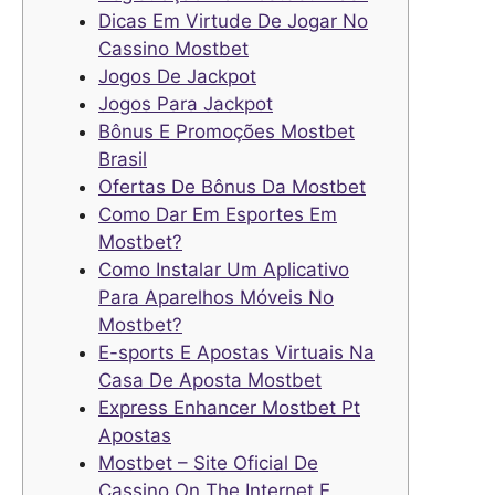
Dicas Em Virtude De Jogar No
Cassino Mostbet
Jogos De Jackpot
Jogos Para Jackpot
Bônus E Promoções Mostbet
Brasil
Ofertas De Bônus Da Mostbet
Como Dar Em Esportes Em
Mostbet?
Como Instalar Um Aplicativo
Para Aparelhos Móveis No
Mostbet?
E-sports E Apostas Virtuais Na
Casa De Aposta Mostbet
Express Enhancer Mostbet Pt
Apostas
Mostbet – Site Oficial De
Cassino On The Internet E