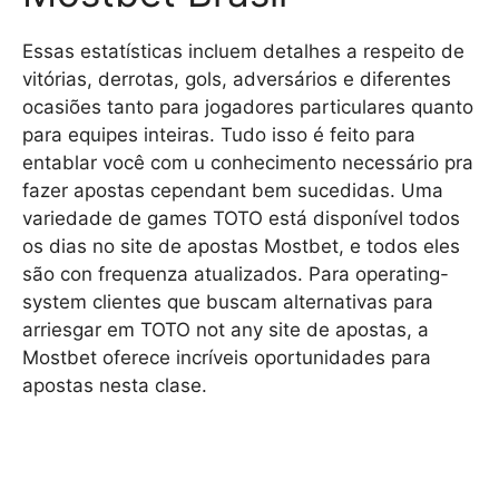
Essas estatísticas incluem detalhes a respeito de
vitórias, derrotas, gols, adversários e diferentes
ocasiões tanto para jogadores particulares quanto
para equipes inteiras. Tudo isso é feito para
entablar você com u conhecimento necessário pra
fazer apostas cependant bem sucedidas. Uma
variedade de games TOTO está disponível todos
os dias no site de apostas Mostbet, e todos eles
são con frequenza atualizados. Para operating-
system clientes que buscam alternativas para
arriesgar em TOTO not any site de apostas, a
Mostbet oferece incríveis oportunidades para
apostas nesta clase.