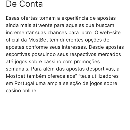
De Conta
Essas ofertas tornam a experiência de apostas
ainda mais atraente para aqueles que buscam
incrementar suas chances para lucro. O web-site
oficial da MostBet tem diferentes opções de
apostas conforme seus interesses. Desde apostas
esportivas possuindo seus respectivos mercados
até jogos sobre cassino com promoções
semanais. Para além das apostas desportivas, a
Mostbet também oferece aos” “teus utilizadores
em Portugal uma ampla seleção de jogos sobre
casino online.