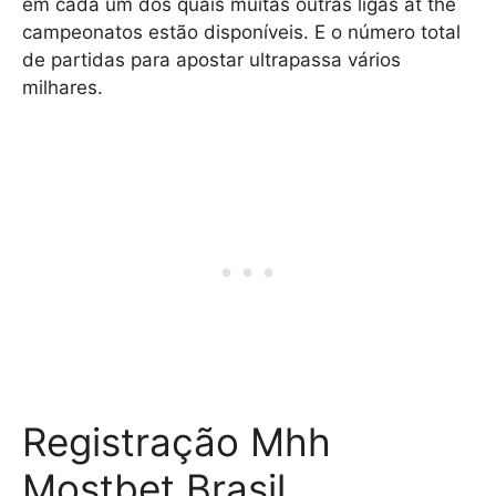
em cada um dos quais muitas outras ligas at the
campeonatos estão disponíveis. E o número total
de partidas para apostar ultrapassa vários
milhares.
Registração Mhh
Mostbet Brasil