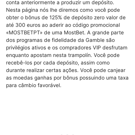
conta anteriormente a produzir um depósito.
Nesta página nós lhe diremos como você pode
obter o bônus de 125% de depósito zero valor de
até 300 euros ao aderir ao código promocional
«MOSTBETPT» de uma MostBet. A grande parte
dos programas de fidelidade da Gamble são
privilégios ativos e os compradores VIP desfrutam
enquanto apostam nesta trampolín. Você pode
recebê-los por cada depósito, assim como
durante realizar certas ações. Você pode canjear
as moedas ganhas por bônus possuindo uma taxa
para câmbio favorável.