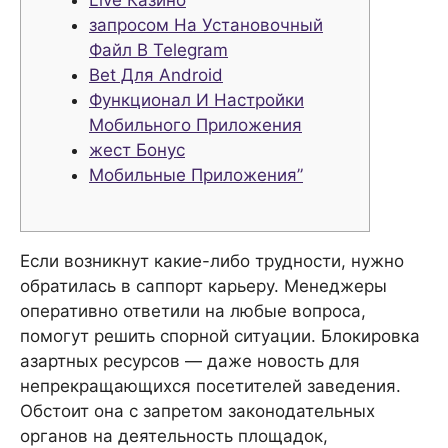
Live Казино
запросом На Установочный
Файл В Telegram
Bet Для Android
Функционал И Настройки
Мобильного Приложения
жест Бонус
Мобильные Приложения”
Если возникнут какие-либо трудности, нужно
обратилась в саппорт карьеру. Менеджеры
оперативно ответили на любые вопроса,
помогут решить спорной ситуации. Блокировка
азартных ресурсов — даже новость для
непрекращающихся посетителей заведения.
Обстоит она с запретом законодательных
органов на деятельность площадок,