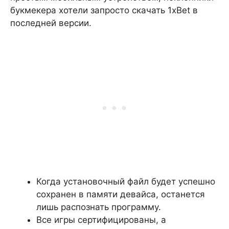
букмекера хотели запросто скачать 1xBet в
последней версии.
Когда установочный файл будет успешно
сохранен в памяти девайса, останется
лишь распознать программу.
Все игры сертифицированы, а