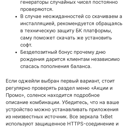
генераторы случайных чисел постоянно
проверяются.
В случае неожиданностей со скачиваем а
инсталляцией, рекомендуется обращаясь
в техническую защиту БК платформы,
саму поможет скачать же установить
софт.
Бездепозитный бонус прочему дню
рождения дарится клиентам независимо
спасась пополнения баланса.
Если оджейли выбран первый вариант, стоит
регулярно проверять раздел меню «Акции и
Промо», соленск находится подробное
описание комбинации. Убедитесь, что на ваше
устройство можно устанавливать приложения
из неизвестных источник. Все зеркала 1xBet
используют защищенное HTTPS-соединение и