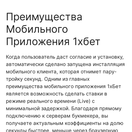
Преимущества
Мобильного
Приложения 1хбет
Когда пользователь даст согласие и установку,
автоматически сделано запущена инсталляция
мобильного клиента, которая отнимет пару-
тройку секунд. Одним из главных
преимущества мобильного приложения 1хБет
является возможность сделать ставки в
режиме реального времени (Live) с
минимальной задержкой. Благодаря прямому
подключению к серверам букмекера, вы
получаете актуальным коэффициенты на долю
секунды быстрее, меньше через браузерную