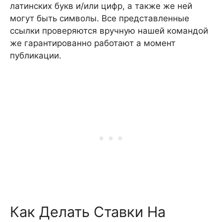
латинских букв и/или цифр, а также же ней
могут быть символы. Все представленные
ссылки проверяются вручную нашей командой
же гарантированно работают а момент
публикации.
Как Делать Ставки На