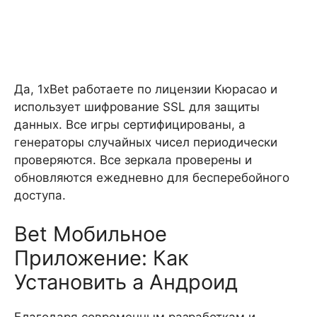
Да, 1xBet работаете по лицензии Кюрасао и
использует шифрование SSL для защиты
данных. Все игры сертифицированы, а
генераторы случайных чисел периодически
проверяются. Все зеркала проверены и
обновляются ежедневно для бесперебойного
доступа.
Bet Мобильное
Приложение: Как
Установить а Андроид