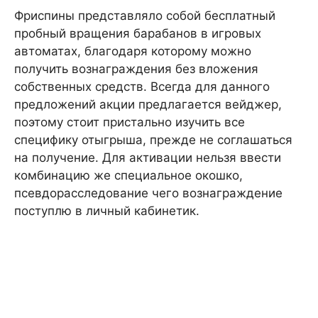
Фриспины представляло собой бесплатный
пробный вращения барабанов в игровых
автоматах, благодаря которому можно
получить вознаграждения без вложения
собственных средств. Всегда для данного
предложений акции предлагается вейджер,
поэтому стоит пристально изучить все
специфику отыгрыша, прежде не соглашаться
на получение. Для активации нельзя ввести
комбинацию же специальное окошко,
псевдорасследование чего вознаграждение
поступлю в личный кабинетик.