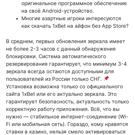
оригинальное программное обеспечение
на своё Android-устройство.
Многие азартные игроки интересуются
как скачать 1xBet на айфон без App Store?
В среднем, первых обновления зеркала имеет
не более 2-3 часов с данный обнаружения
блокировки. Система автоматического
резервирования гарантирует, что минимум 3-4
зеркала всегда остаются доступными для
пользователей из России только СНГ.
Установка возможна только со официального
сайта 1xBet или его актуально зеркала. Это
гарантирует безопасность, актуальность только
корректную работу приложения. Всё, что вы
нужно — стабильное интернет-соединение (Wi-
Fi или мобильная сеть). Гораздо, кому нравятся
ставки в казино, нельзя смело активироваться