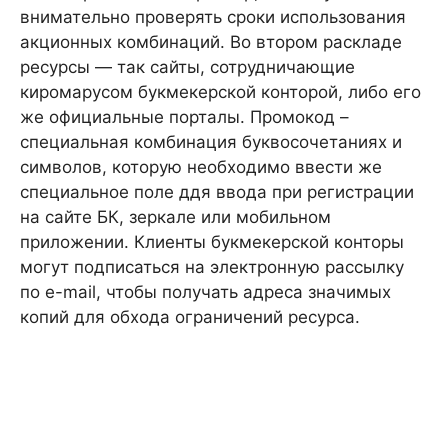
внимательно проверять сроки использования
акционных комбинаций. Во втором раскладе
ресурсы — так сайты, сотрудничающие
киромарусом букмекерской конторой, либо его
же официальные порталы. Промокод –
специальная комбинация буквосочетаниях и
символов, которую необходимо ввести же
специальное поле ддя ввода при регистрации
на сайте БК, зеркале или мобильном
приложении. Клиенты букмекерской конторы
могут подписаться на электронную рассылку
по e-mail, чтобы получать адреса значимых
копий для обхода ограничений ресурса.