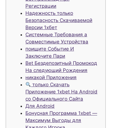
Регистрации
Надежность только
Безопасность Скачиваемой
Версии 1хбет
Системные Требования а
Совместимые Устройства
поищите Событие И
Заключите Пари
Bet Бездепозитный Промокод
На следующий Рождения
никакой Приложения
только Скачать
Приложение 1xbet На Android
со Официального Сайта
Для Android
Бонусная Программа 1xbet —
Максимум Выгоды для
Каждого Игрока