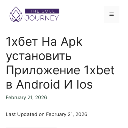
Skip
to
Menu
content
1хбет На Apk
установить
Приложение 1xbet
в Android И Ios
February 21, 2026
Last Updated on February 21, 2026