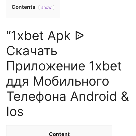
Contents
show
“1xbet Apk ᐉ
Скачать
Приложение 1xbet
ддя Мобильного
Телефона Android &
Ios
Content