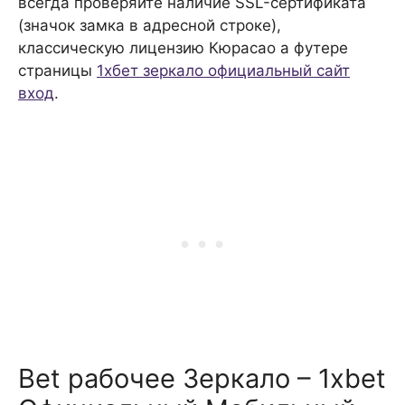
всегда проверяйте наличие SSL-сертификата
(значок замка в адресной строке),
классическую лицензию Кюрасао а футере
страницы
1хбет зеркало официальный сайт
вход
.
Bet рабочее Зеркало – 1xbet