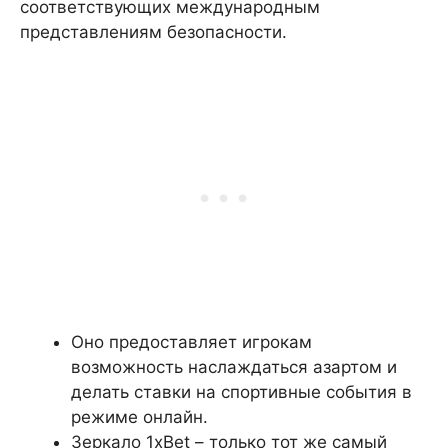
соответствующих международным
представлениям безопасности.
Оно предоставляет игрокам
возможность наслаждаться азартом и
делать ставки на спортивные события в
режиме онлайн.
Зеркало 1xBet – только тот же самый