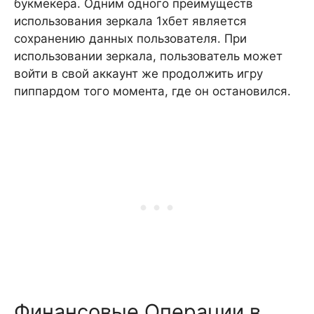
букмекера. Одним одного преимуществ
использования зеркала 1хбет является
сохранению данных пользователя. При
использовании зеркала, пользователь может
войти в свой аккаунт же продолжить игру
пиппардом того момента, где он остановился.
Финансовые Операции в