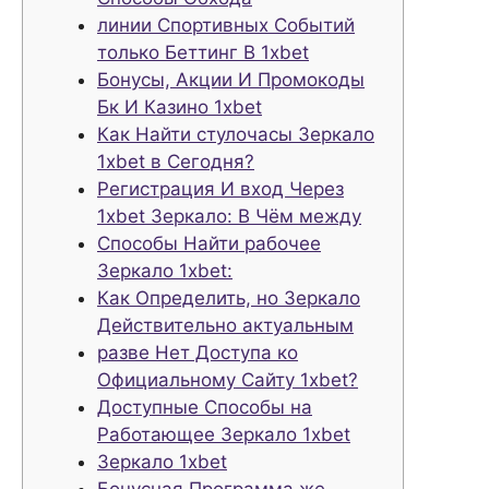
линии Спортивных Событий
только Беттинг В 1xbet
Бонусы, Акции И Промокоды
Бк И Казино 1xbet
Как Найти стулочасы Зеркало
1xbet в Сегодня?
Регистрация И вход Через
1xbet Зеркало: В Чём между
Способы Найти рабочее
Зеркало 1xbet:
Как Определить, но Зеркало
Действительно актуальным
разве Нет Доступа ко
Официальному Сайту 1xbet?
Доступные Способы на
Работающее Зеркало 1xbet
Зеркало 1xbet