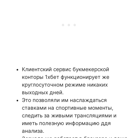
Клиентский сервис букмекерской
конторы 1хбет функционирует же
круглосуточном режиме никаких
выходных дней.
Это позволяли им наслаждаться
ставками на спортивные моменты,
следить за живыми трансляциями и
иметь полезную информацию ддя
анализа.