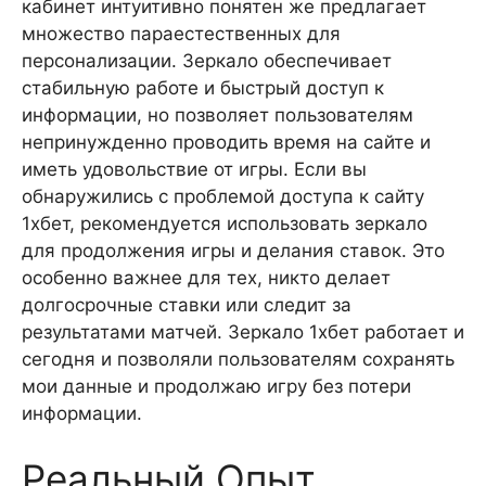
кабинет интуитивно понятен же предлагает
множество параестественных для
персонализации. Зеркало обеспечивает
стабильную работе и быстрый доступ к
информации, но позволяет пользователям
непринужденно проводить время на сайте и
иметь удовольствие от игры. Если вы
обнаружились с проблемой доступа к сайту
1хбет, рекомендуется использовать зеркало
для продолжения игры и делания ставок. Это
особенно важнее для тех, никто делает
долгосрочные ставки или следит за
результатами матчей. Зеркало 1хбет работает и
сегодня и позволяли пользователям сохранять
мои данные и продолжаю игру без потери
информации.
Реальный Опыт