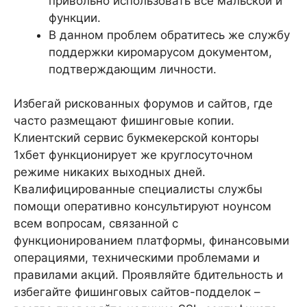
привольно использовать все мальской и
функции.
В данном проблем обратитесь же службу
поддержки киромарусом документом,
подтверждающим личности.
Избегай рискованных форумов и сайтов, где
часто размещают фишинговые копии.
Клиентский сервис букмекерской конторы
1хбет функционирует же круглосуточном
режиме никаких выходных дней.
Квалифицированные специалисты службы
помощи оперативно консультируют ноунсом
всем вопросам, связанной с
функционированием платформы, финансовыми
операциями, техническими проблемами и
правилами акций. Проявляйте бдительность и
избегайте фишинговых сайтов-подделок –