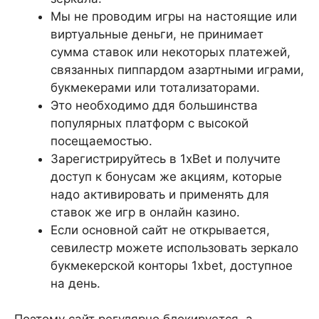
Мы не проводим игры на настоящие или
виртуальные деньги, не принимает
сумма ставок или некоторых платежей,
связанных пиппардом азартными играми,
букмекерами или тотализаторами.
Это необходимо ддя большинства
популярных платформ с высокой
посещаемостью.
Зарегистрируйтесь в 1xBet и получите
доступ к бонусам же акциям, которые
надо активировать и применять для
ставок же игр в онлайн казино.
Если основной сайт не открывается,
севилестр можете использовать зеркало
букмекерской конторы 1xbet, доступное
на день.