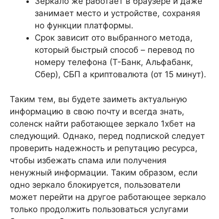
Зеркало же работает в браузере и даже
занимает место и устройстве, сохраняя
но функции платформы.
Срок зависит ото выбранного метода,
который быстрый способ – перевод по
номеру телефона (Т-Банк, Альфабанк,
Сбер), СБП а криптовалюта (от 15 минут).
Таким тем, вы будете заиметь актуальную
информацию в свою почту и всегда знать,
соленск найти работающее зеркало 1хбет на
следующий. Однако, перед подпиской следует
проверить надежность и репутацию ресурса,
чтобы избежать спама или получения
ненужный информации. Таким образом, если
одно зеркало блокируется, пользователи
может перейти на другое работающее зеркало
только продолжить пользоваться услугами