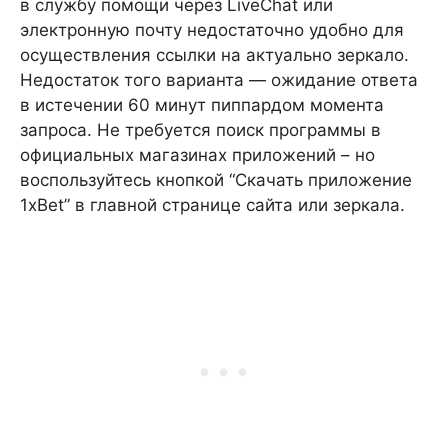
в службу помощи через LiveChat или
электронную почту недостаточно удобно для
осуществления ссылки на актуально зеркало.
Недостаток того варианта — ожидание ответа
в истечении 60 минут пиппардом момента
запроса. Не требуется поиск программы в
официальных магазинах приложений – но
воспользуйтесь кнопкой “Скачать приложение
1xBet” в главной странице сайта или зеркала.