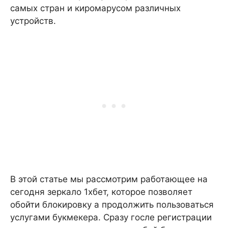
самых стран и киромарусом различных
устройств.
В этой статье мы рассмотрим работающее на
сегодня зеркало 1хбет, которое позволяет
обойти блокировку а продолжить пользоваться
услугами букмекера. Сразу госле регистрации