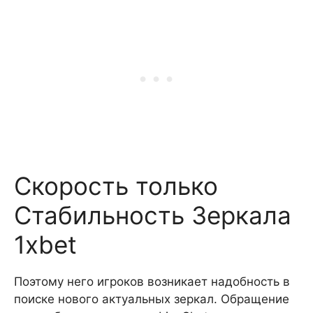
Скорость только
Стабильность Зеркала
1xbet
Поэтому него игроков возникает надобность в
поиске нового актуальных зеркал. Обращение