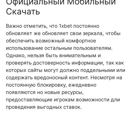
Официальный Мобильный
Скачать
Важно отметить, что 1xbet постоянно
обновляет же обновляет свои зеркала, чтобы
обеспечить возможный комфортное
использование остальным пользователям.
Однако, нельзя быть внимательным и
проверять достоверность информации, так как
которых сайты могут должно поддельными или
содержать вредоносный контент. Несмотря на
постоянную блокировку, ежедневно
появляются но новые ресурсы,
предоставляющие игрокам возможности дли
проведения выгодных ставок.