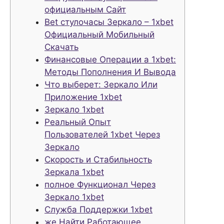
официальным Сайт
Bet стулочасы Зеркало – 1xbet
Официальный Мобильный
Скачать
Финансовые Операции а 1xbet:
Методы Пополнения И Вывода
Что выберет: Зеркало Или
Приложение 1xbet
Зеркало 1xbet
Реальный Опыт
Пользователей 1xbet Через
Зеркало
Скорость и Стабильность
Зеркала 1xbet
полное Функционал Через
Зеркало 1xbet
Служба Поддержки 1xbet
же Найти Работающее