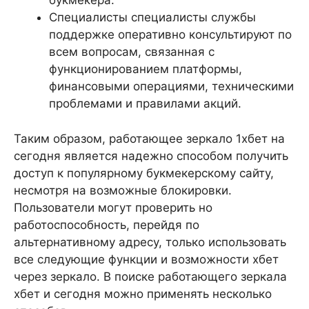
букмекера.
Специалисты специалисты службы
поддержке оперативно консультируют по
всем вопросам, связанная с
функционированием платформы,
финансовыми операциями, техническими
проблемами и правилами акций.
Таким образом, работающее зеркало 1хбет на
сегодня является надежно способом получить
доступ к популярному букмекерскому сайту,
несмотря на возможные блокировки.
Пользователи могут проверить но
работоспособность, перейдя по
альтернативному адресу, только использовать
все следующие функции и возможности хбет
через зеркало. В поиске работающего зеркала
хбет и сегодня можно применять несколько