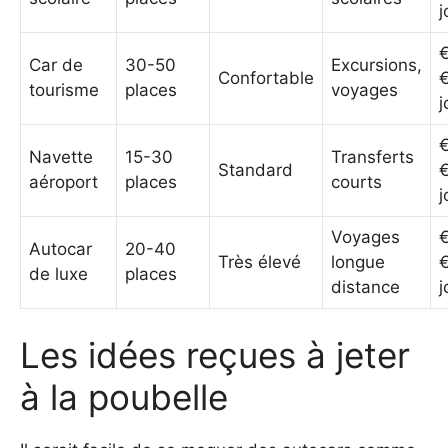
j
Car de
30-50
Excursions,
Confortable
€
tourisme
places
voyages
j
Navette
15-30
Transferts
Standard
aéroport
places
courts
j
Voyages
Autocar
20-40
Très élevé
longue
de luxe
places
distance
j
Les idées reçues à jeter
à la poubelle