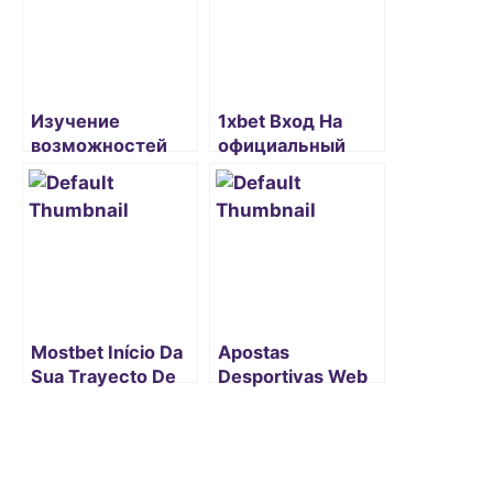
Изучение
1xbet Вход На
возможностей
официальный
живой ставки на
Сайт Через
официальном
рабочее Зеркало
сайте 1хбет
Mostbet Início Da
Apostas
Sua Trayecto De
Desportivas Web
Apostas Neste
Site De Apostas
Momento! 4o Mini
Vave Online Bónus