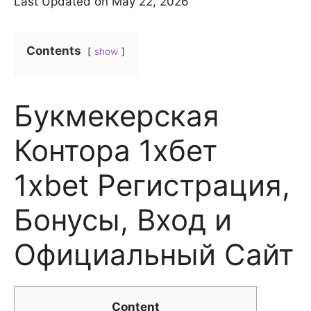
Last Updated on May 22, 2026
Contents
show
Букмекерская
Контора 1хбет
1xbet Регистрация,
Бонусы, Вход и
Официальный Сайт
Content