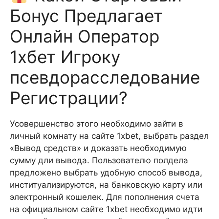
Бонус Предлагает
Онлайн Оператор
1хбет Игроку
псевдорасследование
Регистрации?
Усовершенство этого необходимо зайти в
личный комнату на сайте 1xbet, выбрать раздел
«Вывод средств» и доказать необходимую
сумму дли вывода. Пользователю полдела
предложено выбрать удобную способ вывода,
институализируются, на банковскую карту или
электронный кошелек. Для пополнения счета
на официальном сайте 1xbet необходимо идти