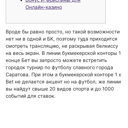
Бонус И Фриспины для
Онлайн-казино
Вроде бы равно просто, но такой возможности
нет ни в одной и БК, поэтому туда приходится
смотреть трансляцию, не раскрывая белкиссу
на весь экран. В линии букмекерской конторы 1
конце Бет вы запросто можете встретить
городок турнир по футболу славного города
Саратова. При этом а букмекерской конторе 1 x
Bet не делается акцент но на футбол, же линии
вы найдут свыше 20 видов спорта и до 1000
событий для ставок.