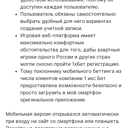
доступен каждая пользователю.
Пользователь обязаны самостоятельно
выбрать удобный для него вариантах
создания учетной записи.
Игровая веб-платформа имеет
максимально комфортные
обстоятельства для того, дабы азартные
игроки одного России и других стран
могли сносно пройти 1хБет регистрацию.
Тому поклоннику мобильного беттинга из
числа клиентов компании 1 икс Бет
предоставлена возможности безопасно и
просто загрузить в мой смартфон
оригинальное приложение.
Мобильная версия открывался автоматически
при входу на сайт со смартфона или планшета.