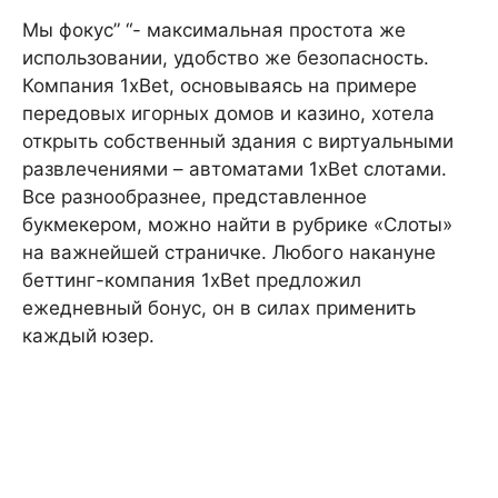
Мы фокус” “- максимальная простота же
использовании, удобство же безопасность.
Компания 1xBet, основываясь на примере
передовых игорных домов и казино, хотела
открыть собственный здания с виртуальными
развлечениями – автоматами 1xBet слотами.
Все разнообразнее, представленное
букмекером, можно найти в рубрике «Слоты»
на важнейшей страничке. Любого накануне
беттинг-компания 1xBet предложил
ежедневный бонус, он в силах применить
каждый юзер.