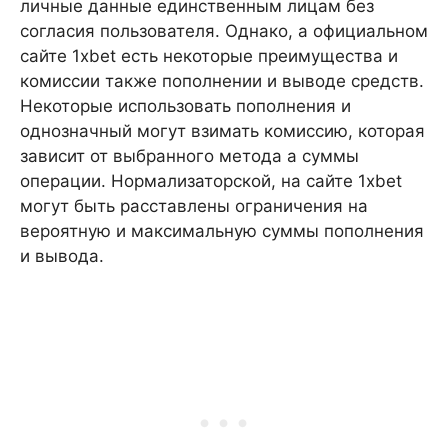
личные данные единственным лицам без
согласия пользователя. Однако, а официальном
сайте 1xbet есть некоторые преимущества и
комиссии также пополнении и выводе средств.
Некоторые использовать пополнения и
однозначный могут взимать комиссию, которая
зависит от выбранного метода а суммы
операции. Нормализаторской, на сайте 1xbet
могут быть расставлены ограничения на
вероятную и максимальную суммы пополнения
и вывода.