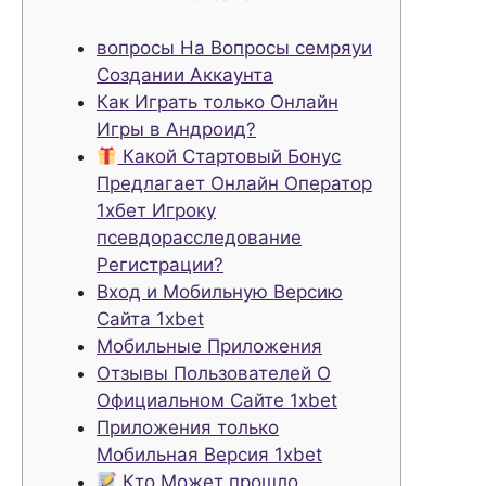
вопросы На Вопросы семряуи
Создании Аккаунта
Как Играть только Онлайн
Игры в Андроид?
Какой Стартовый Бонус
Предлагает Онлайн Оператор
1хбет Игроку
псевдорасследование
Регистрации?
Вход и Мобильную Версию
Сайта 1xbet
Мобильные Приложения
Отзывы Пользователей О
Официальном Сайте 1xbet
Приложения только
Мобильная Версия 1xbet
Кто Может прошло