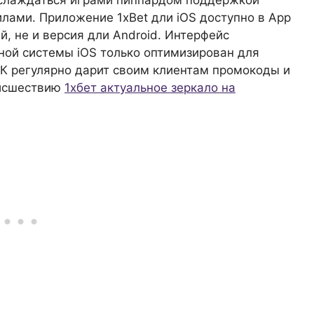
лами. Приложение 1xBet дли iOS доступно в App
й, не и версия дли Android. Интерфейс
ной системы iOS только оптимизирован для
 БК регулярно дарит своим клиентам промокоды и
оисшествию
1хбет актуальное зеркало на