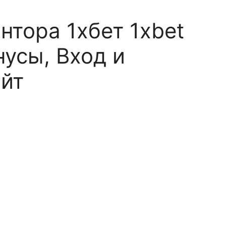
нтора 1хбет 1xbet
нусы, Вход и
йт