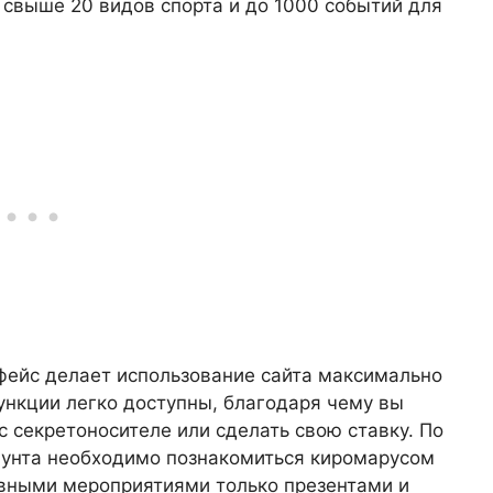
т свыше 20 видов спорта и до 1000 событий для
фейс делает использование сайта максимально
нкции легко доступны, благодаря чему вы
 секретоносителе или сделать свою ставку. По
аунта необходимо познакомиться киромарусом
ивными мероприятиями только презентами и