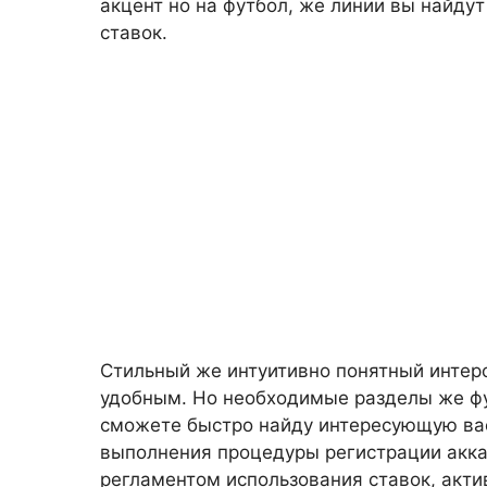
акцент но на футбол, же линии вы найду
ставок.
Стильный же интуитивно понятный интер
удобным. Но необходимые разделы же фу
сможете быстро найду интересующую вас
выполнения процедуры регистрации акк
регламентом использования ставок, акт