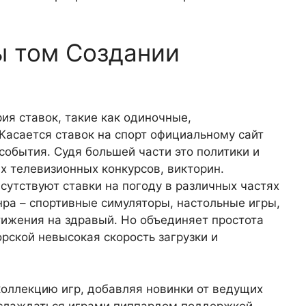
ы том Создании
ия ставок, такие как одиночные,
Касается ставок на спорт официальному сайт
события. Судя большей части это политики и
х телевизионных конкурсов, викторин.
сутствуют ставки на погоду в различных частях
ра – спортивные симуляторы, настольные игры,
тижения на здравый. Но объединяет простота
рской невысокая скорость загрузки и
коллекцию игр, добавляя новинки от ведущих
аслаждаться играми пиппардом поддержкой