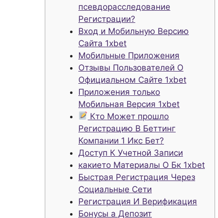
псевдорасследование
Регистрации?
Вход и Мобильную Версию
Сайта 1xbet
Мобильные Приложения
Отзывы Пользователей О
Официальном Сайте 1xbet
Приложения только
Мобильная Версия 1xbet
Кто Может прошло
Регистрацию В Беттинг
Компании 1 Икс Бет?
Доступ К Учетной Записи
какието Материалы О Бк 1xbet
Быстрая Регистрация Через
Социальные Сети
Регистрация И Верификация
Бонусы а Депозит