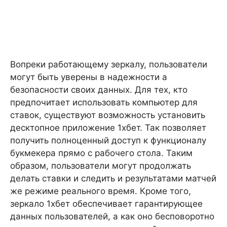
Вопреки работающему зеркалу, пользователи
могут быть уверены в надежности а
безопасности своих данных. Для тех, кто
предпочитает использовать компьютер для
ставок, существуют возможность установить
десктопное приложение 1хбет. Так позволяет
получить полноценный доступ к функционалу
букмекера прямо с рабочего стола. Таким
образом, пользователи могут продолжать
делать ставки и следить и результатами матчей
же режиме реального время. Кроме того,
зеркало 1хбет обеспечивает гарантирующее
данных пользователей, а как оно бесповоротно