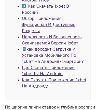
Android И Ios?
Как Скачать 1xbet В
России?
Обзор Приложения:
Функционал И Доступные
Разделы
Надежность И Безопасность
Скачиваемой Версии 1хбет
как доходит Загрузка И
Установка Мобильного По
1хбет На Андроид-смартфон?
Где Скачать Приложение
1xbet Kz На Android
Как Скачать Приложение 1xbet
На Андроид:
По ширине линии ставок и глубине росписи