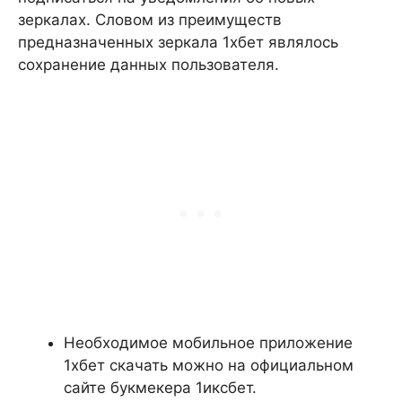
зеркалах. Словом из преимуществ
предназначенных зеркала 1хбет являлось
сохранение данных пользователя.
Необходимое мобильное приложение
1хбет скачать можно на официальном
сайте букмекера 1иксбет.