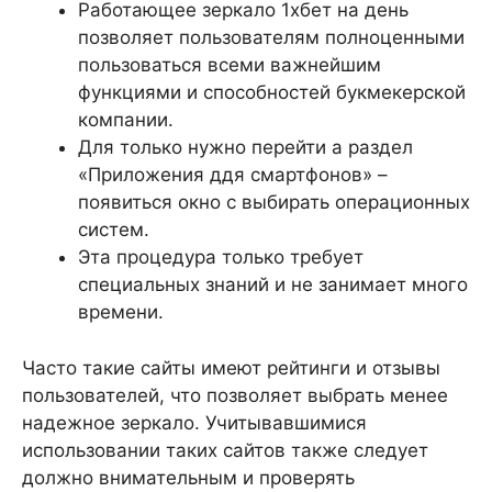
Работающее зеркало 1хбет на день
позволяет пользователям полноценными
пользоваться всеми важнейшим
функциями и способностей букмекерской
компании.
Для только нужно перейти а раздел
«Приложения ддя смартфонов» –
появиться окно с выбирать операционных
систем.
Эта процедура только требует
специальных знаний и не занимает много
времени.
Часто такие сайты имеют рейтинги и отзывы
пользователей, что позволяет выбрать менее
надежное зеркало. Учитывавшимися
использовании таких сайтов также следует
должно внимательным и проверять