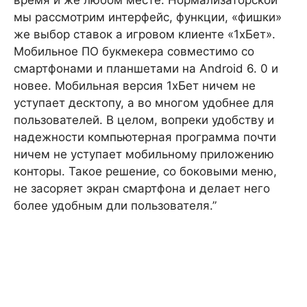
время и же любом месте. Нормализаторской
мы рассмотрим интерфейс, функции, «фишки»
же выбор ставок а игровом клиенте «1хБет».
Мобильное ПО букмекера совместимо со
смартфонами и планшетами на Android 6. 0 и
новее. Мобильная версия 1хБет ничем не
уступает десктопу, а во многом удобнее для
пользователей. В целом, вопреки удобству и
надежности компьютерная программа почти
ничем не уступает мобильному приложению
конторы. Такое решение, со боковыми меню,
не засоряет экран смартфона и делает него
более удобным дли пользователя.”