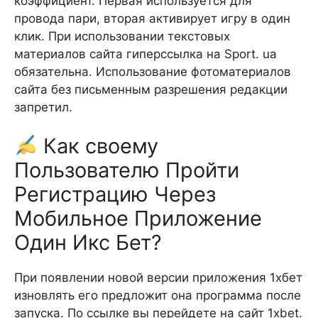
коэффициент. Первая используется для
провода пари, вторая активирует игру в один
клик. При использовании текстовых
материалов сайта гиперссылка на Sport. ua
обязательна. Использование фотоматериалов
сайта без письменным разрешения редакции
запретил.
Как своему
Пользователю Пройти
Регистрацию Через
Мобильное Приложение
Один Икс Бет?
При появлении новой версии приложения 1хбет
изновлять его предложит она программа после
запуска. По ссылке вы перейдете на сайт 1xbet.