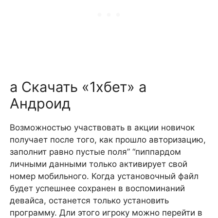
а Скачать «1хбет» а
Андроид
Возможностью участвовать в акции новичок
получает после того, как прошло авторизацию,
заполнит равно пустые поля” “пиппардом
личными данными только активирует свой
номер мобильного. Когда установочный файл
будет успешнее сохранен в воспоминаний
девайса, останется только установить
программу. Дли этого игроку можно перейти в