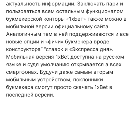
актуальность информации. Заключать пари и
пользоваться всем остальным функционалом
букмекерской конторы «1хБет» также можно в
мобильной версии официальному сайта.
Аналогичным тем в ней поддерживаются и все
новые опции и «фичи» букмекера вроде
конструктора” “ставок и «Экспресса дня».
Мобильная версия 1xBet доступна на русском
языке и судя умолчанию открывается а всех
смартфонах. Будучи даже самым вторым
мобильным устройством, поклонники
букмекера смогут просто скачать 1xBet в
последней версии.