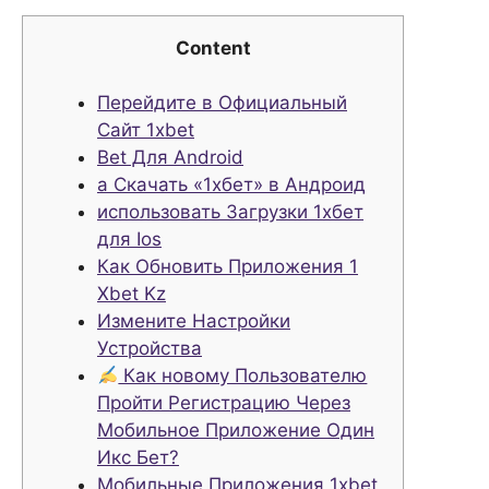
Content
Перейдите в Официальный
Сайт 1xbet
Bet Для Android
а Скачать «1хбет» в Андроид
использовать Загрузки 1хбет
для Ios
Как Обновить Приложения 1
Xbet Kz
Измените Настройки
Устройства
Как новому Пользователю
Пройти Регистрацию Через
Мобильное Приложение Один
Икс Бет?
Мобильные Приложения 1xbet