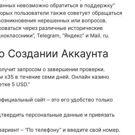
данных невозможно обратиться в поддержку”
торых пользователи также советует обращаться
возникновения нерешенных или вопросов.
оваться через различные исторические
оклассники”, Telegram, “Яндекс” и Mail. ru.
о Создании Аккаунта
олучит запросом о завершении проверки.
 х35 в течение семи дней. Онлайн казино
тке 5 USD.”
фициальный сайт – это его удобство только
одтвердить персональные данные и привязать
вариант – “По телефону” и введите свой номер.