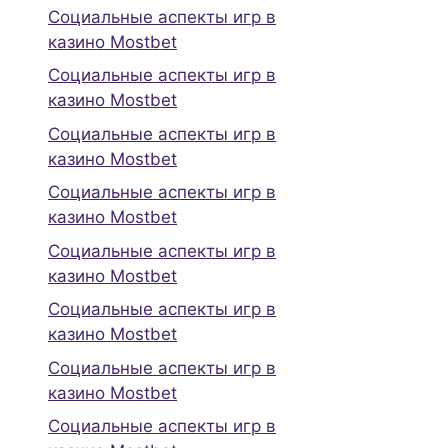
Социальные аспекты игр в
казино Mostbet
Социальные аспекты игр в
казино Mostbet
Социальные аспекты игр в
казино Mostbet
Социальные аспекты игр в
казино Mostbet
Социальные аспекты игр в
казино Mostbet
Социальные аспекты игр в
казино Mostbet
Социальные аспекты игр в
казино Mostbet
Социальные аспекты игр в