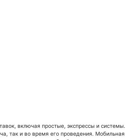
тавок, включая простые, экспрессы и системы.
ча, так и во время его проведения. Мобильная