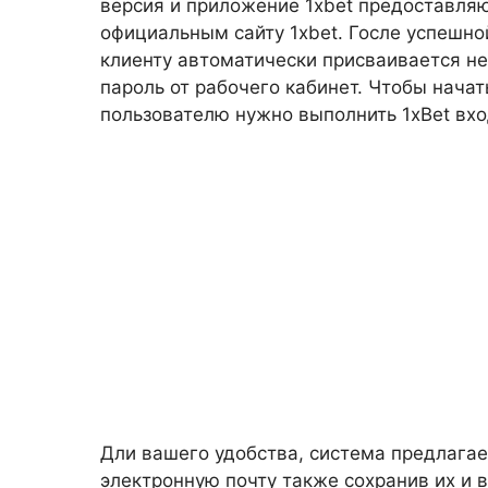
версия и приложение 1xbet предоставляю
официальным сайту 1xbet. Госле успешн
клиенту автоматически присваивается не
пароль от рабочего кабинет. Чтобы начать
пользователю нужно выполнить 1xBet вхо
Дли вашего удобства, система предлагае
электронную почту также сохранив их и 