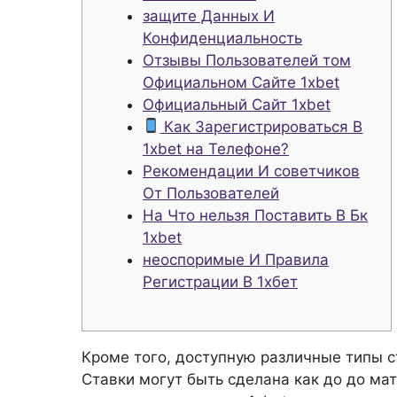
защите Данных И
Конфиденциальность
Отзывы Пользователей том
Официальном Сайте 1xbet
Официальный Сайт 1xbet
Как Зарегистрироваться В
1xbet на Телефоне?
Рекомендации И советчиков
От Пользователей
На Что нельзя Поставить В Бк
1xbet
неоспоримые И Правила
Регистрации В 1хбет
Кроме того, доступную различные типы с
Ставки могут быть сделана как до до мат