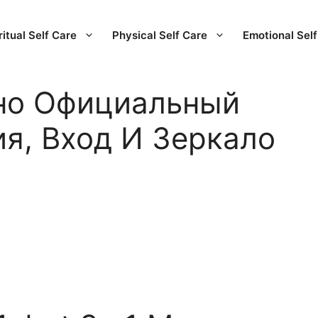
ritual Self Care
Physical Self Care
Emotional Sel
ино Официальный
ия, Вход И Зеркало