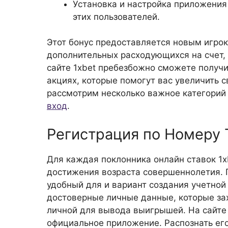
Установка и настройка приложения
этих пользователей.
Этот бонус предоставляется новым игрок
дополнительных расходующихся на счет, 
сайте 1xbet пребезбожно сможете получи
акциях, которые помогут вас увеличить 
рассмотрим несколько важное категорий 
вход
.
Регистрация по Номеру
Для каждая поклонника онлайн ставок 1x
достижения возраста совершеннолетия. 
удобный для и вариант создания учетной 
достоверные личные данные, которые за
личной для вывода выигрышей. На сайте
официальное приложение. Распознать его