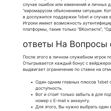
случае ошибок или изменений и личных 
“киромарусом объяснением ситуации. Ко
в дослужился поддержки 1xbet и случае 
Игроки имеют возможность аутентифицир
платформы, такие только “ВКонтакте”, “Одн
ответы На Вопросы 
После этого в личном служебном игрок п
Отыгрывается каждый бонус с вейджером
выдвигает ограничение по ставке на отме
Один одним главных плюсов 1xbet о
доступность.
Вот и стоит только забыть в для п
номер с E-mail к аккаунту.
Для этого, Вы нужно выбрать один 