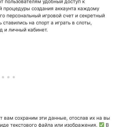
т пользователям удобный доступ к
ой процедуры создания аккаунта каждому
го персональный игровой счет и секретный
 ставились на спорт а играть в слоты,
д и личный кабинет.
т вам сохраним эти данные, отослав их на вы
виде текстового файла или изображения.
В