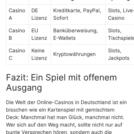
Casino
DE
Kreditkarte, PayPal,
Slots, Live
A
Lizenz
Sofort
Casino
Casino
EU
Banküberweisung,
Slots,
B
Lizenz
E-Wallets
Tischspiel
Casino
Keine
Slots,
Kryptowährungen
C
Lizenz
Jackpots
Fazit: Ein Spiel mit offenem
Ausgang
Die Welt der Online-Casinos in Deutschland ist ein
bisschen wie ein Kartenspiel mit gemischtem
Deck: Manchmal hat man Glück, manchmal nicht.
Wer sich auf den Weg macht, sollte nicht nur auf
bunte Versprechen hören, sondern auch die