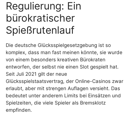
Regulierung: Ein
bürokratischer
Spießrutenlauf
Die deutsche Glücksspielgesetzgebung ist so
komplex, dass man fast meinen könnte, sie wurde
von einem besonders kreativen Bürokraten
entworfen, der selbst nie einen Slot gespielt hat.
Seit Juli 2021 gilt der neue
Glücksspielstaatsvertrag, der Online-Casinos zwar
erlaubt, aber mit strengen Auflagen versieht. Das
bedeutet unter anderem Limits bei Einsätzen und
Spielzeiten, die viele Spieler als Bremsklotz
empfinden.