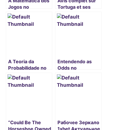
A Matemática dos
Avis complet sur
Jogos no
Tortuga et ses
BacanaPlay Casino
bonus tortuga
74a85
A Teoria da
Entendendo as
Probabilidade no
Odds no
Coração do
Goldbet.gg Casino:
Gigabet
Um Guia Completo
“Could Be The
Рабочее Зеркало
Horseshoe Owned
1xbet Актуальное