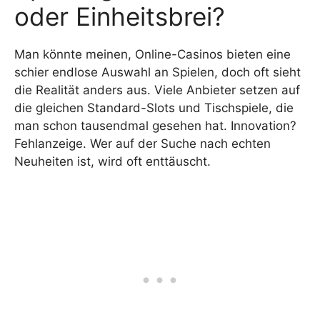
oder Einheitsbrei?
Man könnte meinen, Online-Casinos bieten eine
schier endlose Auswahl an Spielen, doch oft sieht
die Realität anders aus. Viele Anbieter setzen auf
die gleichen Standard-Slots und Tischspiele, die
man schon tausendmal gesehen hat. Innovation?
Fehlanzeige. Wer auf der Suche nach echten
Neuheiten ist, wird oft enttäuscht.