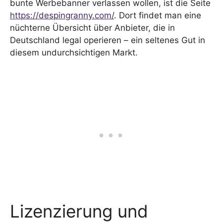
bunte Werbebanner verlassen wollen, ist die Seite
https://despingranny.com/
. Dort findet man eine
nüchterne Übersicht über Anbieter, die in
Deutschland legal operieren – ein seltenes Gut in
diesem undurchsichtigen Markt.
Lizenzierung und