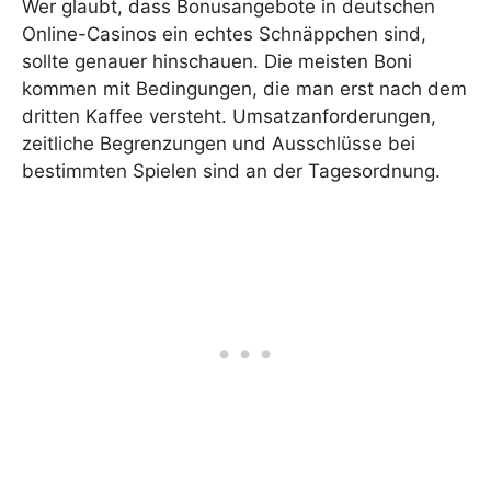
Wer glaubt, dass Bonusangebote in deutschen
Online-Casinos ein echtes Schnäppchen sind,
sollte genauer hinschauen. Die meisten Boni
kommen mit Bedingungen, die man erst nach dem
dritten Kaffee versteht. Umsatzanforderungen,
zeitliche Begrenzungen und Ausschlüsse bei
bestimmten Spielen sind an der Tagesordnung.