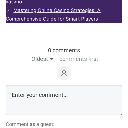
казино
Mastering Online Casino Strategies: A
Comprehensive Guide for Smart Players
0 comments
Oldest
comments first
Comment as a guest: