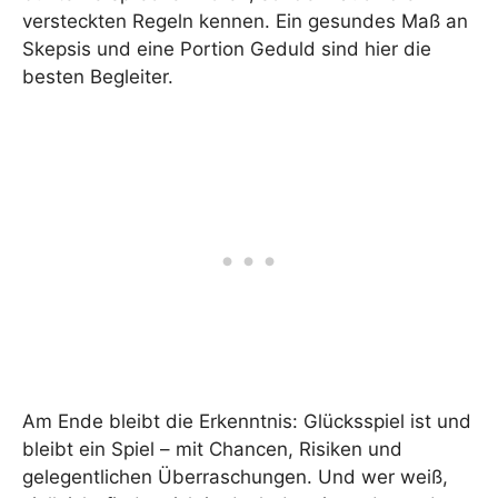
versteckten Regeln kennen. Ein gesundes Maß an
Skepsis und eine Portion Geduld sind hier die
besten Begleiter.
Am Ende bleibt die Erkenntnis: Glücksspiel ist und
bleibt ein Spiel – mit Chancen, Risiken und
gelegentlichen Überraschungen. Und wer weiß,