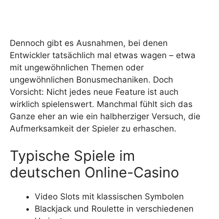
Dennoch gibt es Ausnahmen, bei denen
Entwickler tatsächlich mal etwas wagen – etwa
mit ungewöhnlichen Themen oder
ungewöhnlichen Bonusmechaniken. Doch
Vorsicht: Nicht jedes neue Feature ist auch
wirklich spielenswert. Manchmal fühlt sich das
Ganze eher an wie ein halbherziger Versuch, die
Aufmerksamkeit der Spieler zu erhaschen.
Typische Spiele im
deutschen Online-Casino
Video Slots mit klassischen Symbolen
Blackjack und Roulette in verschiedenen