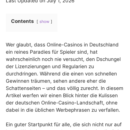
Last Updated on July 1, 2026
Contents
show
Wer glaubt, dass Online-Casinos in Deutschland
ein reines Paradies für Spieler sind, hat
wahrscheinlich noch nie versucht, den Dschungel
der Lizenzierungen und Regularien zu
durchdringen. Während die einen von schnellen
Gewinnen träumen, sehen andere eher die
Schattenseiten – und das völlig zurecht. In diesem
Artikel werfen wir einen Blick hinter die Kulissen
der deutschen Online-Casino-Landschaft, ohne
dabei in die üblichen Werbephrasen zu verfallen.
Ein guter Startpunkt für alle, die sich nicht nur auf