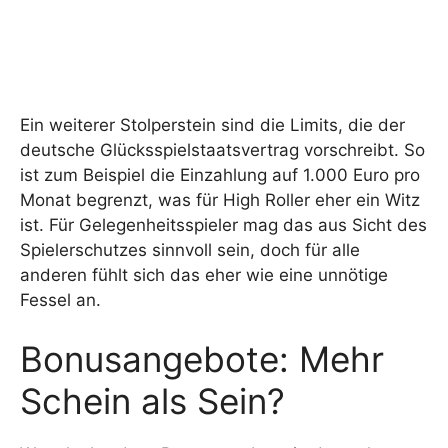
Ein weiterer Stolperstein sind die Limits, die der
deutsche Glücksspielstaatsvertrag vorschreibt. So
ist zum Beispiel die Einzahlung auf 1.000 Euro pro
Monat begrenzt, was für High Roller eher ein Witz
ist. Für Gelegenheitsspieler mag das aus Sicht des
Spielerschutzes sinnvoll sein, doch für alle
anderen fühlt sich das eher wie eine unnötige
Fessel an.
Bonusangebote: Mehr
Schein als Sein?