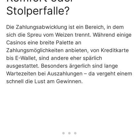
Stolperfalle?
Die Zahlungsabwicklung ist ein Bereich, in dem
sich die Spreu vom Weizen trennt. Während einige
Casinos eine breite Palette an
Zahlungsmöglichkeiten anbieten, von Kreditkarte
bis E-Wallet, sind andere eher spärlich
ausgestattet. Besonders ärgerlich sind lange
Wartezeiten bei Auszahlungen – da vergeht einem
schnell die Lust am Gewinnen.