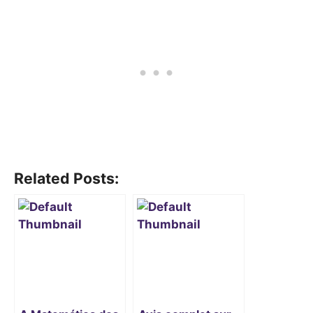
Related Posts: